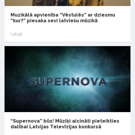
Muzikālā apvienība “Vēstulēs” ar dziesmu
“kur?” piesaka sevi latviešu mūzikā
Latvijā
“Supernova” būs! Mūziķi aicināti pieteikties
dalībai Latvijas Televīzijas konkursā