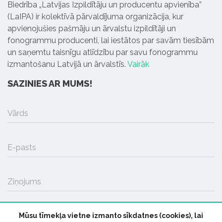
Biedrība „Latvijas Izpildītāju un producentu apvienība”
(LaIPA) ir kolektīvā pārvaldījuma organizācija, kur
apvienojušies pašmāju un ārvalstu izpildītāji un
fonogrammu producenti, lai iestātos par savām tiesībām
un saņemtu taisnīgu atlīdzību par savu fonogrammu
izmantošanu Latvijā un ārvalstīs.
Vairāk
SAZINIES AR MUMS!
Vārds
E-pasts
Ziņojums
Mūsu tīmekļa vietne izmanto sīkdatnes (cookies), lai