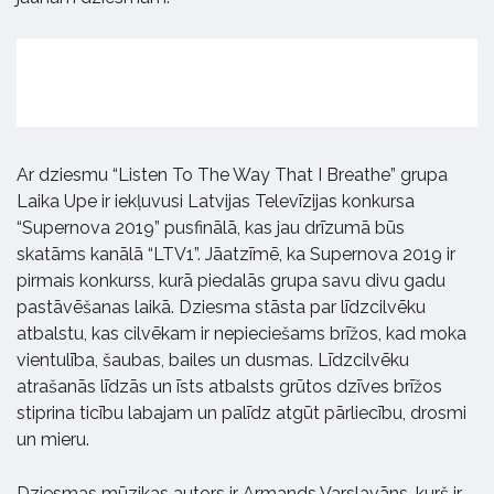
Ar dziesmu “Listen To The Way That I Breathe” grupa
Laika Upe ir iekļuvusi Latvijas Televīzijas konkursa
“Supernova 2019” pusfinālā, kas jau drīzumā būs
skatāms kanālā “LTV1”. Jāatzīmē, ka Supernova 2019 ir
pirmais konkurss, kurā piedalās grupa savu divu gadu
pastāvēšanas laikā. Dziesma stāsta par līdzcilvēku
atbalstu, kas cilvēkam ir nepieciešams brīžos, kad moka
vientulība, šaubas, bailes un dusmas. Līdzcilvēku
atrašanās līdzās un īsts atbalsts grūtos dzīves brīžos
stiprina ticību labajam un palīdz atgūt pārliecību, drosmi
un mieru.
Dziesmas mūzikas autors ir Armands Varslavāns, kurš ir