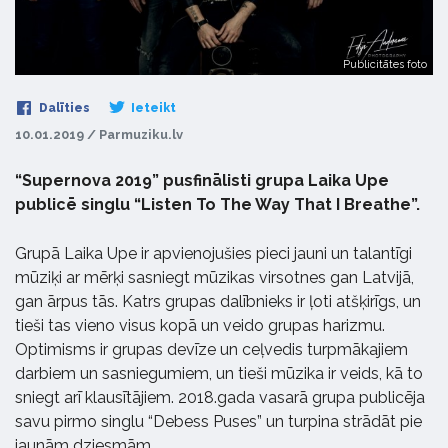
Publicitātes foto
Dalīties
Ieteikt
10.01.2019 / Parmuziku.lv
“Supernova 2019” pusfinālisti grupa Laika Upe
publicē singlu “Listen To The Way That I Breathe”.
Grupā Laika Upe ir apvienojušies pieci jauni un talantīgi
mūziķi ar mērķi sasniegt mūzikas virsotnes gan Latvijā,
gan ārpus tās. Katrs grupas dalībnieks ir ļoti atšķirīgs, un
tieši tas vieno visus kopā un veido grupas harizmu.
Optimisms ir grupas devīze un ceļvedis turpmākajiem
darbiem un sasniegumiem, un tieši mūzika ir veids, kā to
sniegt arī klausītājiem. 2018.gada vasarā grupa publicēja
savu pirmo singlu “Debess Puses” un turpina strādāt pie
jaunām dziesmām.