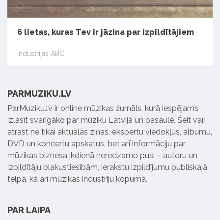
6 lietas, kuras Tev ir jāzina par izpildītājiem
Industrijas ABC
PARMUZIKU.LV
ParMuziku.lv ir online mūzikas žurnāls, kurā iespējams
izlasīt svarīgāko par mūziku Latvijā un pasaulē. Šeit vari
atrast ne tikai aktuālās ziņas, ekspertu viedokļus, albumu,
DVD un koncertu apskatus, bet arī informāciju par
mūzikas biznesa ikdienā neredzamo pusi – autoru un
izpildītāju blakustiesībām, ierakstu izpildījumu publiskajā
telpā, kā arī mūzikas industriju kopumā.
PAR LAIPA