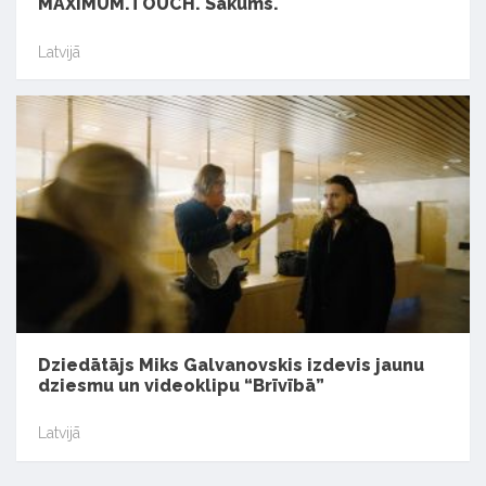
MAXIMUM.TOUCH. Sākums.
Latvijā
Dziedātājs Miks Galvanovskis izdevis jaunu
dziesmu un videoklipu “Brīvībā”
Latvijā