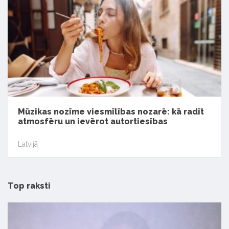
Mūzikas nozīme viesmīlības nozarē: kā radīt
atmosfēru un ievērot autortiesības
Latvijā
Top raksti