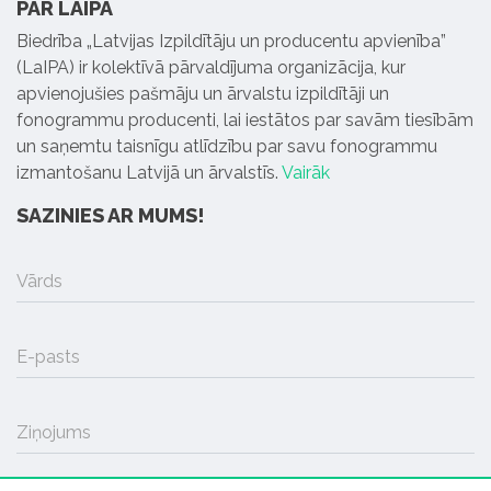
PAR LAIPA
Biedrība „Latvijas Izpildītāju un producentu apvienība”
(LaIPA) ir kolektīvā pārvaldījuma organizācija, kur
apvienojušies pašmāju un ārvalstu izpildītāji un
fonogrammu producenti, lai iestātos par savām tiesībām
un saņemtu taisnīgu atlīdzību par savu fonogrammu
izmantošanu Latvijā un ārvalstīs.
Vairāk
SAZINIES AR MUMS!
Vārds
E-pasts
Ziņojums