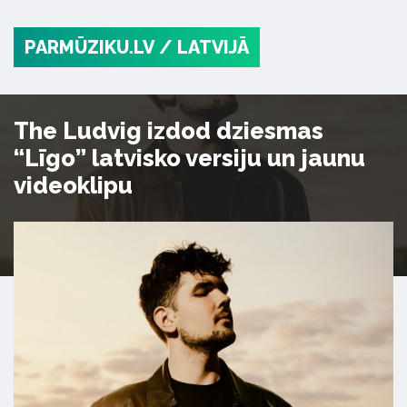
PARMŪZIKU.LV
/ LATVIJĀ
The Ludvig izdod dziesmas
“Līgo” latvisko versiju un jaunu
videoklipu