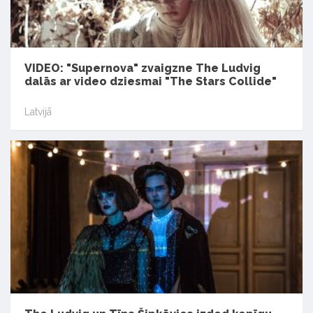
VIDEO: "Supernova" zvaigzne The Ludvig
dalās ar video dziesmai "The Stars Collide"
Latvijā