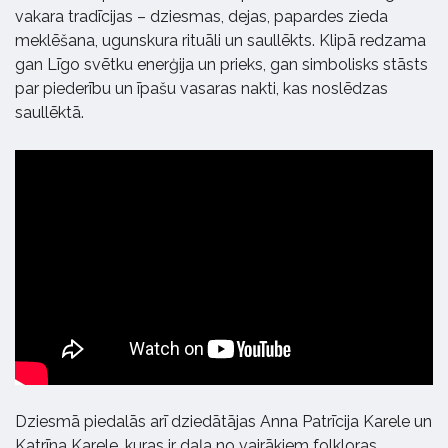
vakara tradīcijas – dziesmas, dejas, papardes zieda
meklēšana, ugunskura rituāli un saullēkts. Klipā redzama
gan Līgo svētku enerģija un prieks, gan simbolisks stāsts
par piederību un īpašu vasaras nakti, kas noslēdzas
saullēktā.
Dziesmā piedalās arī dziedātājas Anna Patrīcija Karele un
Katrīna Karele, kuras ir daļa no vairākiem folkloras