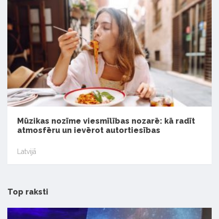
Mūzikas nozīme viesmīlības nozarē: kā radīt
atmosfēru un ievērot autortiesības
Latvijā
Top raksti