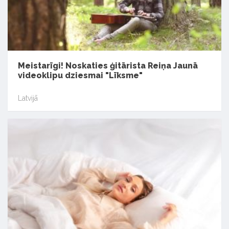
Meistarīgi! Noskaties ģitārista Reiņa Jaunā
videoklipu dziesmai "Līksme"
Latvijā