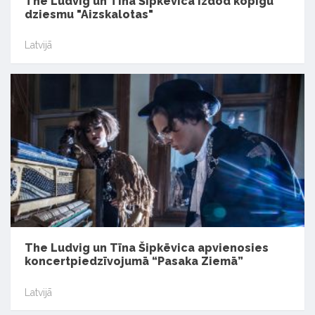
The Ludvig un Tīna Šipkēvica izdod kopīgu
dziesmu "Aizskalotas"
Latvijā
The Ludvig un Tīna Šipkēvica apvienosies
koncertpiedzīvojumā “Pasaka Ziemā”
Latvijā