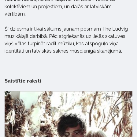
kolektīviem un projektiem, un dalās ar latviskām
vērtībām.
Šī dziesma ir tikai sākums jaunam posmam The Ludvig
muzikālajā darbībā. Pēc atgriešanās uz lielās skatuves
viņš vēlas turpināt radīt mūziku, kas atspoguļo viņa
identitāti un latviskās saknes mūsdienīgā skanējumā.
Saistītie raksti