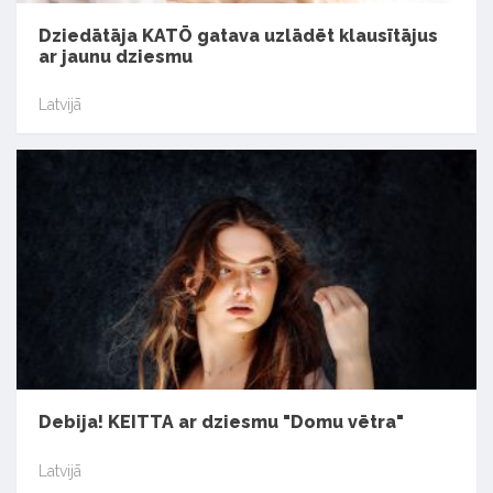
Dziedātāja KATŌ gatava uzlādēt klausītājus
ar jaunu dziesmu
Latvijā
Debija! KEITTA ar dziesmu "Domu vētra"
Latvijā