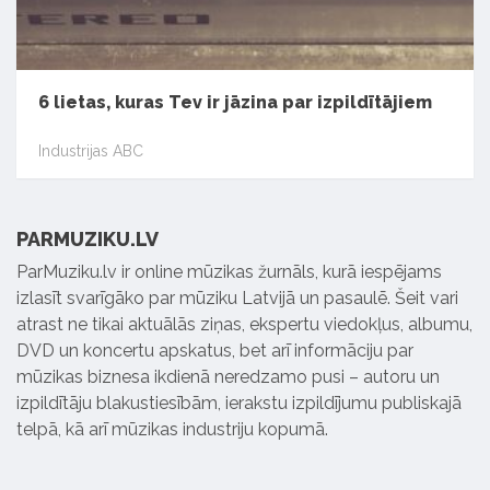
6 lietas, kuras Tev ir jāzina par izpildītājiem
Industrijas ABC
PARMUZIKU.LV
ParMuziku.lv ir online mūzikas žurnāls, kurā iespējams
izlasīt svarīgāko par mūziku Latvijā un pasaulē. Šeit vari
atrast ne tikai aktuālās ziņas, ekspertu viedokļus, albumu,
DVD un koncertu apskatus, bet arī informāciju par
mūzikas biznesa ikdienā neredzamo pusi – autoru un
izpildītāju blakustiesībām, ierakstu izpildījumu publiskajā
telpā, kā arī mūzikas industriju kopumā.