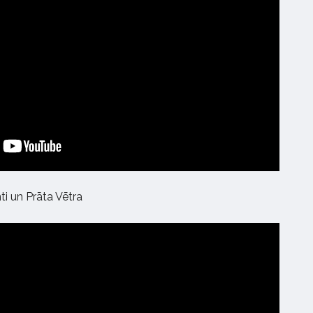
ti un Prāta Vētra