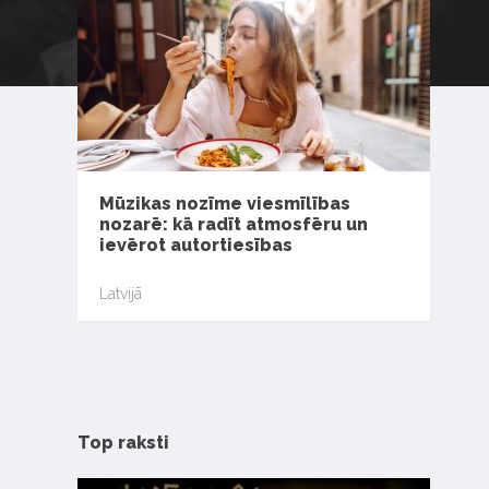
Mūzikas nozīme viesmīlības
nozarē: kā radīt atmosfēru un
ievērot autortiesības
Latvijā
Top raksti