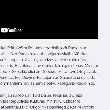
ai Prāta Vētra līdz šim ir godināta kā Radio hita
i vislielāko Radio hita apbalvojumu skaitu Mūzikas
turē – kopskaitā astoņas reizes ar dziesmām Tavas
o sirds, Brīvdienas nav manas laimīgās dienas, My star
lder, Skolzkie ulici un Debesis iekrita tevī. Otrajā vietā
Pāriet bailes, Dieviņš, Pa ceļam un Salauzta sirds. Līdz
nominantiem nav saņēmis balvu kategorijā Radio hits.
m jau 18.februārī, kad Dailes teātrī jau 24.reizi
vijas Republikas Kultūras ministriju, uzticamo
tbalstītāju t/c “Origo” tiks pasniegti Zelta Mikrofoni