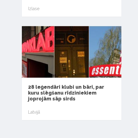
Izlase
28 leģendāri klubi un bāri, par
kuru slēgšanu rīdziniekiem
joprojām sāp sirds
Latvijā