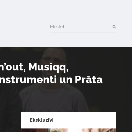
Meklēt
n’out, Musiqq,
Instrumenti un Prāta
Ekskluzīvi