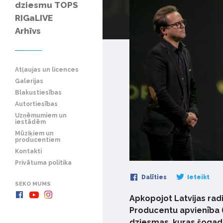
dziesmu TOPS
RIGaLIVE
Arhīvs
Atļaujas un licences
Galerijas
Blakustiesības
Autortiesības
Uzņēmumiem un
iestādēm
Mūziķiem un
producentiem
Kontakti
Privātuma politika
Dalīties
Ieteikt
SEKO MUMS
Apkopojot Latvijas radio
Producentu apvienība (
dziesmas, kuras šogad