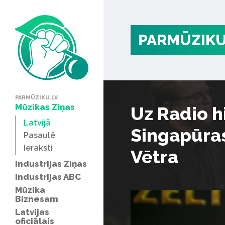
PARMŪZIKU
PARMŪZIKU.LV
Mūzikas Ziņas
Uz Radio h
Latvijā
Singapūras
Pasaulē
Ieraksti
Vētra
Industrijas Ziņas
Industrijas ABC
Mūzika
Biznesam
Latvijas
oficiālais