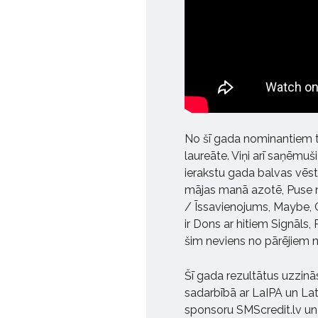
No šī gada nominantiem tik
laureāte. Viņi arī saņēmuš
ierakstu gada balvas vēs
mājas manā azotē, Puse n
/ Īssavienojums, Maybe, Co
ir Dons ar hitiem Signāls, 
šim neviens no pārējiem 
Šī gada rezultātus uzzināsi
sadarbībā ar LaIPA un Lat
sponsoru SMScredit.lv un a