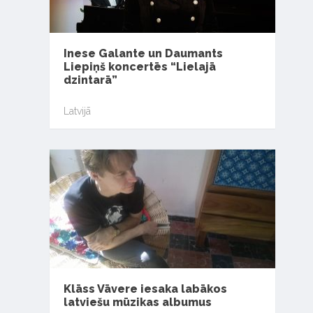
Inese Galante un Daumants
Liepiņš koncertēs “Lielajā
dzintarā”
Latvijā
Klāss Vāvere iesaka labākos
latviešu mūzikas albumus