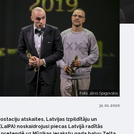
Foto: Jānis Spigovskis
31.01.2020
staciju atskaites, Latvijas Izpildītāju un
LaIPA) noskaidrojusi piecas Latvijā radītās
 pretendē uz Mūzikas ierakstu gada balvu Zelta