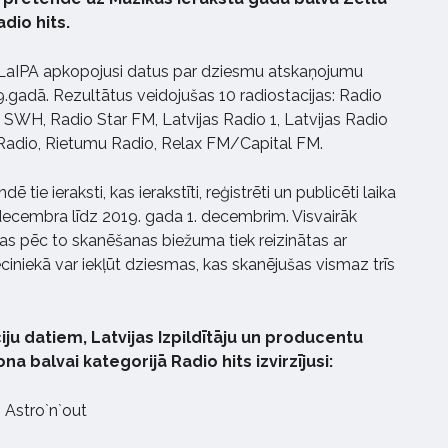
dio hits.
 LaIPA apkopojusi datus par dziesmu atskaņojumu
9.gadā. Rezultātus veidojušas 10 radiostacijas: Radio
SWH, Radio Star FM, Latvijas Radio 1, Latvijas Radio
 Radio, Rietumu Radio, Relax FM/Capital FM.
 tie ieraksti, kas ierakstīti, reģistrēti un publicēti laika
ecembra līdz 2019. gada 1. decembrim. Visvairāk
as pēc to skanēšanas biežuma tiek reizinātas ar
ieciniekā var iekļūt dziesmas, kas skanējušas vismaz trīs
iju datiem, Latvijas Izpildītāju un producentu
a balvai kategorijā Radio hits izvirzījusi:
 Astro`n`out