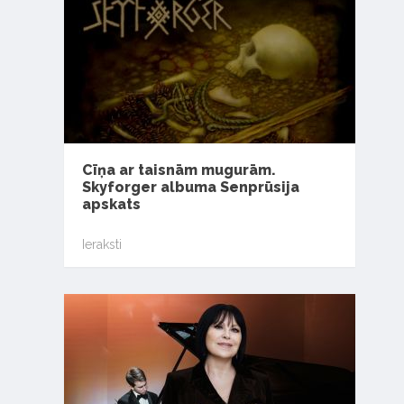
Cīņa ar taisnām mugurām.
Skyforger albuma Senprūsija
apskats
Ieraksti