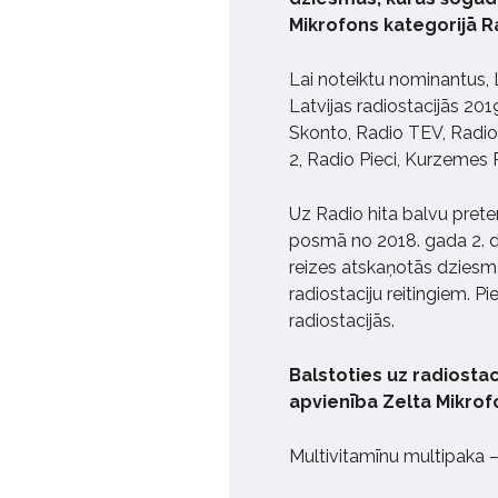
Mikrofons kategorijā Ra
Lai noteiktu nominantus,
Latvijas radiostacijās 201
Skonto, Radio TEV, Radio 
2, Radio Pieci, Kurzemes
Uz Radio hita balvu pretendē
posmā no 2018. gada 2. d
reizes atskaņotās dziesm
radiostaciju reitingiem. P
radiostacijās.
Balstoties uz radiostac
apvienība Zelta Mikrofon
Multivitamīnu multipaka –