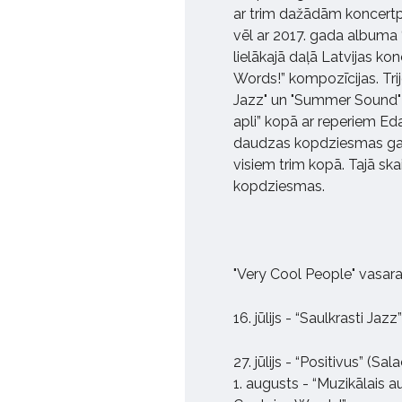
ar trim dažādām koncert
vēl ar 2017. gada albuma
lielākajā daļā Latvijas k
Words!” kompozīcijas. Trij
Jazz" un "Summer Sound"
apli” kopā ar reperiem Edav
daudzas kopdziesmas gan 
visiem trim kopā. Tajā sk
kopdziesmas.
"Very Cool People" vasara
16. jūlijs - “Saulkrasti Jazz”
27. jūlijs - “Positivus” (Sa
1. augusts - “Muzikālais a