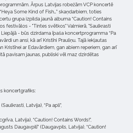
programmām. Ārpus Latvijas robežām VCP koncertē
 “Heya Some Kind of Fish…” skaņdarbiem, toties
oncertu grupa izpilda jaunā albuma “Caution! Contains
os festivālos - "Tintes svētkos" Valmierā, "Saulkrasti
 Liepājā - būs dzirdama īpaša koncertprogramma “Pa
ārdi un ansi, kā arī Kristīni Prauliņu. Tajā iekļautas
Kristīnei ar Edavārdiem, gan abiem reperiem, gan arī
aitā pavisam jaunas, publiski vēl maz dzirdētas
s koncertgrafiks:
 (Saulkrasti, Latvija), “Pa apli”,
lacgrīva, Latvija), “Caution! Contains Words!”,
ugusts Daugavpilī” (Daugavpils, Latvija), “Caution!