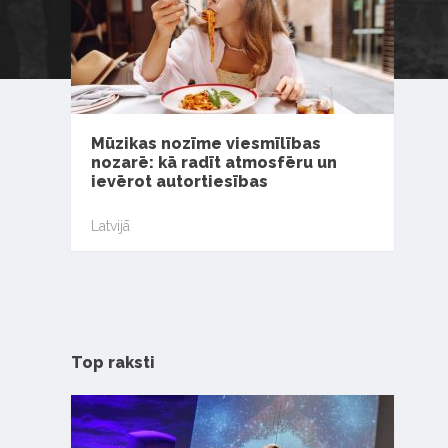
Mūzikas nozīme viesmīlības
nozarē: kā radīt atmosfēru un
ievērot autortiesības
Latvijā
Top raksti