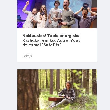
Noklausies! Tapis enerģisks
Kashuka remikss Astro'n'out
dziesmai "Satelīts"
Latvijā