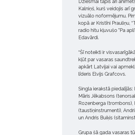
Dziesmai tapis arī animēts 
Kalniņš, kurš veidojis ar
vizuālo noformējumu. Pir
kopā ar Kristīni Prauliņu, 
radio hitu kļuvušo "Pa apli
Edavārdi.
“Šī noteikti ir visvasarī
kļūt par vasaras saundtre
apkārt Latvijai vai apmekl
līderis Elvijs Grafcovs.
Singla ierakstā piedalījās:
Māris Jēkabsons (tenorsa
Rozenberga (trombons), El
(taustiņinstrumenti), Andr
un Andris Buiķis (sitamins
Grupa šā gada vasaras tūrē