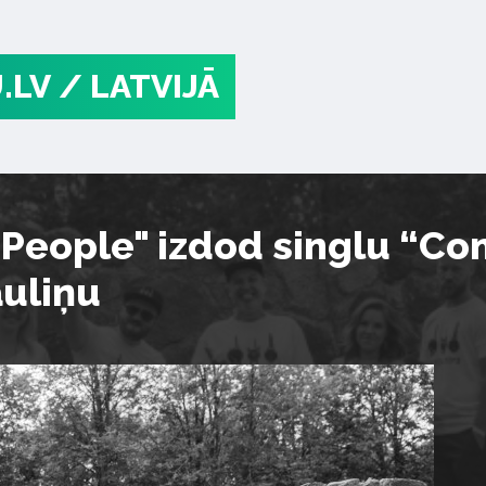
.LV
/ LATVIJĀ
 People" izdod singlu “Co
auliņu