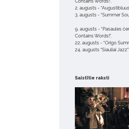
Contains Words!”,
2. augusts - “Augustibluus
3. augusts - “Summer Sound
9. augusts - “Pasaules če
Contains Words!”,
22. augusts - “Origo Summ
24. augusts “Siauliai Jazz”
Saistītie raksti