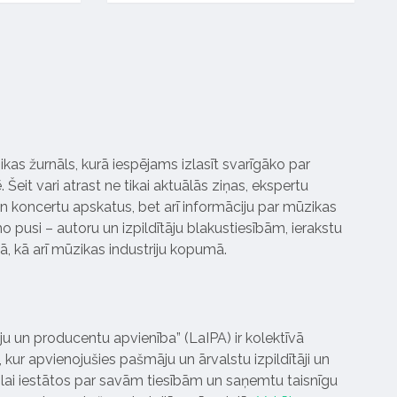
ikas žurnāls, kurā iespējams izlasīt svarīgāko par
Šeit vari atrast ne tikai aktuālās ziņas, ekspertu
 koncertu apskatus, bet arī informāciju par mūzikas
 pusi – autoru un izpildītāju blakustiesībām, ierakstu
pā, kā arī mūzikas industriju kopumā.
tāju un producentu apvienība” (LaIPA) ir kolektīvā
 kur apvienojušies pašmāju un ārvalstu izpildītāji un
ai iestātos par savām tiesībām un saņemtu taisnīgu