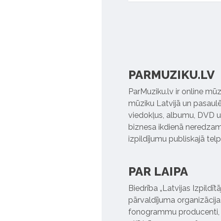
PARMUZIKU.LV
ParMuziku.lv ir online mūz
mūziku Latvijā un pasaulē. 
viedokļus, albumu, DVD un
biznesa ikdienā neredzamo
izpildījumu publiskajā tel
PAR LAIPA
Biedrība „Latvijas Izpildī
pārvaldījuma organizācija,
fonogrammu producenti, l