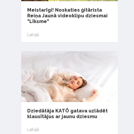
Meistarīgi! Noskaties ģitārista
Reiņa Jaunā videoklipu dziesmai
"Līksme"
Latvijā
Dziedātāja KATŌ gatava uzlādēt
klausītājus ar jaunu dziesmu
Latvijā