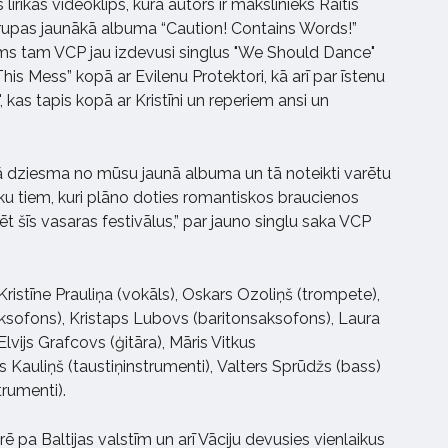
lirikas videoklips, kura autors ir mākslinieks Raitis
ī grupas jaunākā albuma “Caution! Contains Words!”
ms tam VCP jau izdevusi singlus "We Should Dance"
“This Mess” kopā ar Evilenu Protektori, kā arī par īstenu
", kas tapis kopā ar Kristīni un reperiem ansi un
gākā dziesma no mūsu jaunā albuma un tā noteikti varētu
ku tiem, kuri plāno doties romantiskos braucienos
ēt šīs vasaras festivālus,” par jauno singlu saka VCP
 Kristīne Prauliņa (vokāls), Oskars Ozoliņš (trompete),
ksofons), Kristaps Lubovs (baritonsaksofons), Laura
vijs Grafcovs (ģitāra), Māris Vitkus
is Kauliņš (taustiņinstrumenti), Valters Sprūdžs (bass)
trumenti).
 pa Baltijas valstīm un arī Vāciju devusies vienlaikus