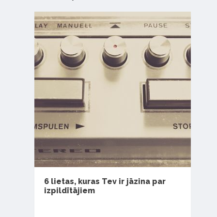
6 lietas, kuras Tev ir jāzina par
izpildītājiem