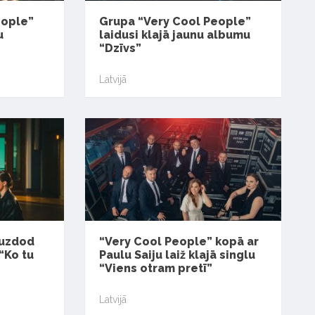
eople”
Grupa “Very Cool People”
u
laidusi klajā jaunu albumu
“Dzīvs”
Latvijā
 uzdod
“Very Cool People” kopā ar
“Ko tu
Paulu Saiju laiž klajā singlu
“Viens otram pretī”
Latvijā