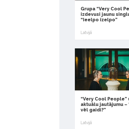
Grupa “Very Cool P
izdevusi jaunu singl
“Ieelpo izelpo”
Latvijā
“Very Cool People”
aktuālu jautājumu – 
vēl gaidi?”
Latvijā