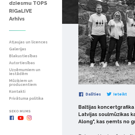
dziesmu TOPS
RIGaLIVE
Arhīvs
Atļaujas un licences
Galerijas
Blakustiesības
Autortiesības
Uzņēmumiem un
iestādēm
Mūziķiem un
producentiem
Kontakti
Dalīties
Ieteikt
Privātuma politika
Baltijas koncertgrafik
SEKO MUMS
Latvijas soulmūzikas ka
Along", kas ņemts no g