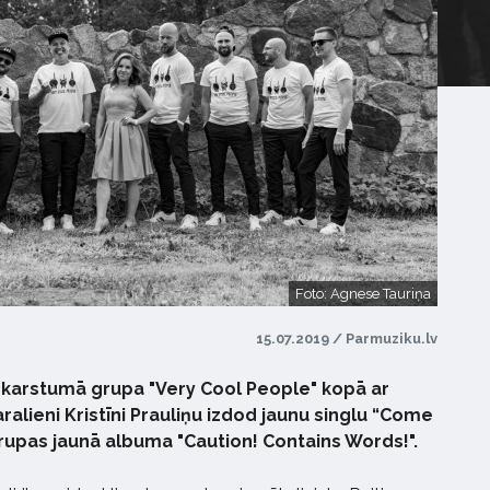
Foto: Agnese Tauriņa
15.07.2019 / Parmuziku.lv
a karstumā grupa "Very Cool People" kopā ar
ralieni Kristīni Prauliņu izdod jaunu singlu “Come
rupas jaunā albuma "Caution! Contains Words!".