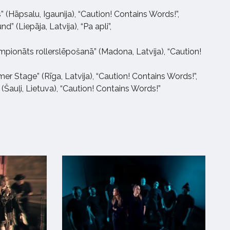
” (Hāpsalu, Igaunija), “Caution! Contains Words!”,
” (Liepāja, Latvija), “Pa apli”,
mpionāts rollerslēpošanā” (Madona, Latvija), “Caution!
er Stage” (Rīga, Latvija), “Caution! Contains Words!”,
 (Šauļi, Lietuva), “Caution! Contains Words!”