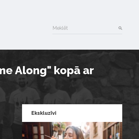
Meklēt
me Along" kopā ar
Ekskluzīvi