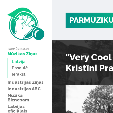
PARMŪZIKU
PARMŪZIKU.LV
Mūzikas Ziņas
"Very Cool
Latvijā
Kristīni Pr
Pasaulē
Ieraksti
Industrijas Ziņas
Industrijas ABC
Mūzika
Biznesam
Latvijas
oficiālais