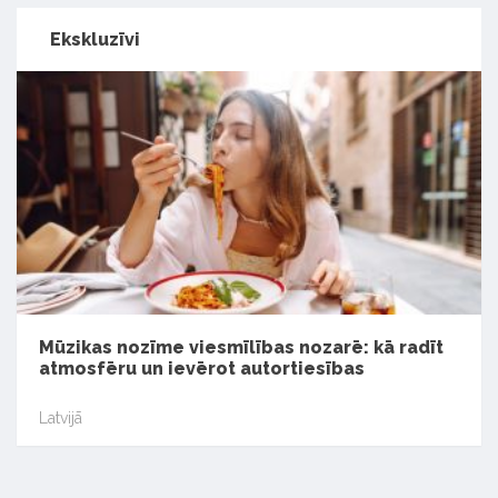
Ekskluzīvi
Mūzikas nozīme viesmīlības nozarē: kā radīt
atmosfēru un ievērot autortiesības
Latvijā