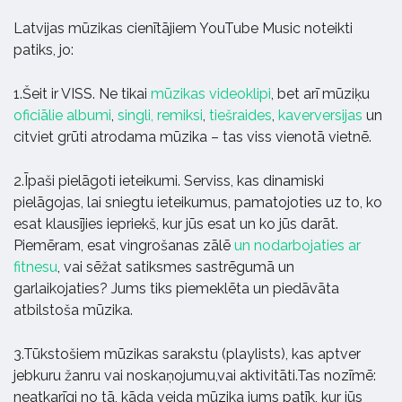
Latvijas mūzikas cienītājiem YouTube Music noteikti
patiks, jo:
1.Šeit ir VISS. Ne tikai
mūzikas videoklipi
, bet arī mūziķu
oficiālie albumi
,
singli
,
remiksi
,
tiešraides
,
kaverversijas
un
citviet grūti atrodama mūzika – tas viss vienotā vietnē.
2.Īpaši pielāgoti ieteikumi. Serviss, kas dinamiski
pielāgojas, lai sniegtu ieteikumus, pamatojoties uz to, ko
esat klausījies iepriekš, kur jūs esat un ko jūs darāt.
Piemēram, esat vingrošanas zālē
un nodarbojaties ar
fitnesu
, vai sēžat satiksmes sastrēgumā un
garlaikojaties? Jums tiks piemeklēta un piedāvāta
atbilstoša mūzika.
3.Tūkstošiem mūzikas sarakstu (playlists), kas aptver
jebkuru žanru vai noskaņojumu,vai aktivitāti.Tas nozīmē:
neatkarīgi no tā, kāda veida mūzika jums patīk, kur jūs