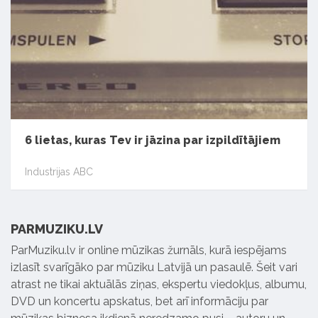
6 lietas, kuras Tev ir jāzina par izpildītājiem
Industrijas ABC
PARMUZIKU.LV
ParMuziku.lv ir online mūzikas žurnāls, kurā iespējams
izlasīt svarīgāko par mūziku Latvijā un pasaulē. Šeit vari
atrast ne tikai aktuālās ziņas, ekspertu viedokļus, albumu,
DVD un koncertu apskatus, bet arī informāciju par