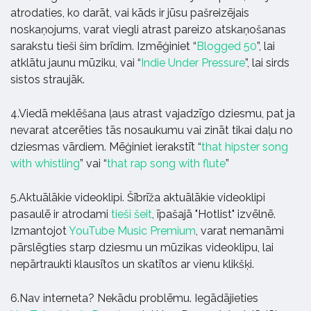
atrodaties, ko darāt, vai kāds ir jūsu pašreizējais
noskaņojums, varat viegli atrast pareizo atskaņošanas
sarakstu tieši šim brīdim. Izmēģiniet “
Blogged 50
”, lai
atklātu jaunu mūziku, vai “
Indie Under Pressure
”, lai sirds
sistos straujāk.
4.Viedā meklēšana ļaus atrast vajadzīgo dziesmu, pat ja
nevarat atcerēties tās nosaukumu vai zināt tikai daļu no
dziesmas vārdiem. Mēģiniet ierakstīt “
that hipster song
with whistling
” vai “
that rap song with flute
”
5.Aktuālākie videoklipi. Šībrīža aktuālākie videoklipi
pasaulē ir atrodami
tieši šeit
, īpašajā "Hotlist" izvēlnē.
Izmantojot
YouTube Music Premium
, varat nemanāmi
pārslēgties starp dziesmu un mūzikas videoklipu, lai
nepārtraukti klausītos un skatītos ar vienu klikšķi.
6.Nav interneta? Nekādu problēmu. Iegādājieties