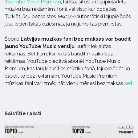
YouTube Music Premium
, lai klausītos un lejupielādētu
mūziku bez reklāmām, fonā vai visur, kur dodaties.
Turklāt jūsu bezsaistes
Mixtape
automātiski lejupielādēs
jūsu iecienītākās dziesmas, ja nu jums tas piemirstas.
Šobrīd
Latvijas mūzikas fani bez maksas var baudīt
jauno YouTube Music versiju
, kurā ir iekļautas
reklāmas. Bet tiem, kuri vēlas baudīt mūziku bez
reklāmas, YouTube piedāvā abonēt YouTube Music
Premium, kas ļauj klausīties mūziku fonā, lejupielādēt un
baudīt to bez reklāmām. YouTube Music Premium
mūzikas fani var izmēģināt vienu mēnesi bezmaksas
šeit.
Saistītie raksti