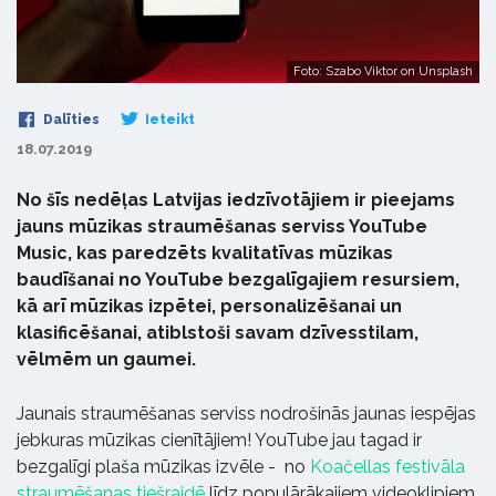
Foto: Szabo Viktor on Unsplash
Dalīties
Ieteikt
18.07.2019
No šīs nedēļas Latvijas iedzīvotājiem ir pieejams
jauns mūzikas straumēšanas serviss YouTube
Music, kas paredzēts kvalitatīvas mūzikas
baudīšanai no YouTube bezgalīgajiem resursiem,
kā arī mūzikas izpētei, personalizēšanai un
klasificēšanai, atiblstoši savam dzīvesstilam,
vēlmēm un gaumei.
Jaunais straumēšanas serviss nodrošinās jaunas iespējas
jebkuras mūzikas cienītājiem! YouTube jau tagad ir
bezgalīgi plaša mūzikas izvēle - no
Koačellas festivāla
straumēšanas tiešraidē
līdz populārākajiem videoklipiem,