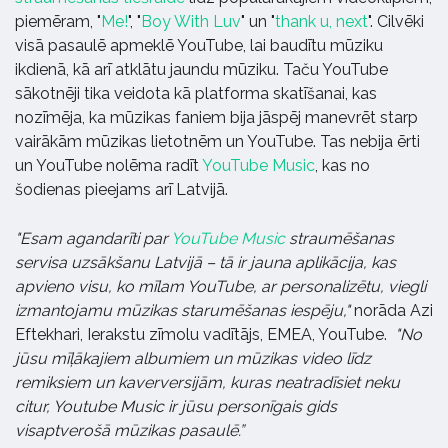
piemēram, "
Me!
", "
Boy With Luv
" un "
thank u, next
". Cilvēki
visā pasaulē apmeklē YouTube, lai baudītu mūziku
ikdienā, kā arī atklātu jaundu mūziku. Taču YouTube
sākotnēji tika veidota kā platforma skatīšanai, kas
nozīmēja, ka mūzikas faniem bija jāspēj manevrēt starp
vairākām mūzikas lietotnēm un YouTube. Tas nebija ērti
un YouTube nolēma radīt
YouTube Music
, kas no
šodienas pieejams arī Latvijā.
"Esam agandarīti par
YouTube Music
straumēšanas
servisa uzsākšanu Latvijā – tā ir jauna aplikācija, kas
apvieno visu, ko mīlam YouTube, ar personalizētu, viegli
izmantojamu mūzikas starumēšanas iespēju,"
norāda Azi
Eftekhari, Ierakstu zīmolu vadītājs, EMEA, YouTube.
"No
jūsu mīļākajiem albumiem un mūzikas video līdz
remiksiem un kaverversijām, kuras neatradīsiet neku
citur, Youtube Music ir jūsu personīgais gids
visaptverošā mūzikas pasaulē.”