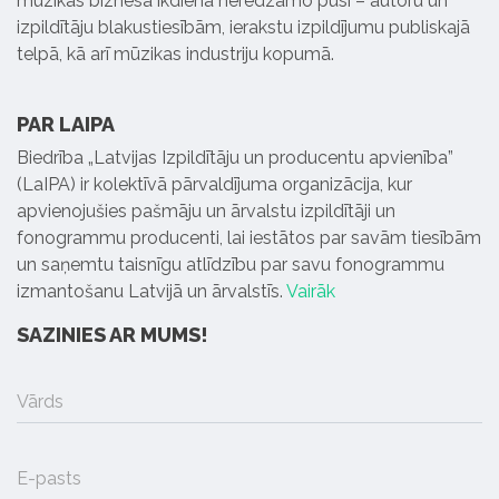
mūzikas biznesa ikdienā neredzamo pusi – autoru un
izpildītāju blakustiesībām, ierakstu izpildījumu publiskajā
telpā, kā arī mūzikas industriju kopumā.
PAR LAIPA
Biedrība „Latvijas Izpildītāju un producentu apvienība”
(LaIPA) ir kolektīvā pārvaldījuma organizācija, kur
apvienojušies pašmāju un ārvalstu izpildītāji un
fonogrammu producenti, lai iestātos par savām tiesībām
un saņemtu taisnīgu atlīdzību par savu fonogrammu
izmantošanu Latvijā un ārvalstīs.
Vairāk
SAZINIES AR MUMS!
Vārds
E-pasts