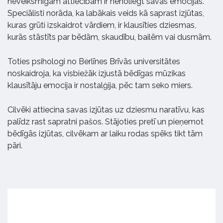
neveiksmīgām attiecībām ir nenoliegt savas emocijas.
Speciālisti norāda, ka labākais veids kā saprast izjūtas,
kuras grūti izskaidrot vārdiem, ir klausīties dziesmas,
kurās stāstīts par bēdām, skaudību, bailēm vai dusmām.
Toties psihologi no Berlīnes Brīvās universitātes
noskaidroja, ka visbiežāk izjustā bēdīgas mūzikas
klausītāju emocija ir nostalģija, pēc tam seko miers.
Cilvēki attiecina savas izjūtas uz dziesmu naratīvu, kas
palīdz rast sapratni pašos. Stājoties pretī un pieņemot
bēdīgās izjūtas, cilvēkam ar laiku rodas spēks tikt tām
pāri.