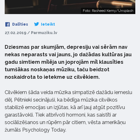
Foto: Rasheed Kemy/Unsplash
Dalīties
Ieteikt
27.02.2019 / Parmuziku.lv
Dziesmas par skumjām, depresiju vai sērām nav
nekas neparasts vai jauns, jo dažādas kultūras jau
gadu simtiem mīlēja un joprojām mīl klausīties
tumšākas noskaņas mūziku, taču beidzot
noskaidrota to ietekme uz cilvēkiem.
Cilvēkiem šāda veida mūzika simpatizē dažādu iemeslu
dēļ. Pētnieki secinājuši, ka bēdīga mūzika cilvēkos
stabilizē emocijas un izjūtas, kā arī ļauj atgūt pozitīvu
garastāvokli. Tiek atbrīvoti hormoni, kas saistīti ar
sociālizēšanos un rūpēm pār citiem, vēsta amerikāņu
žurnāls Psychology Today.