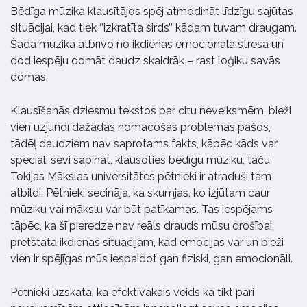
Bēdīga mūzika klausītājos spēj atmodināt līdzīgu sajūtas
situācijai, kad tiek ‘’izkratīta sirds’’ kādam tuvam draugam.
Šāda mūzika atbrīvo no ikdienas emocionālā stresa un
dod iespēju domāt daudz skaidrāk – rast loģiku savās
domās.
Klausīšanās dziesmu tekstos par citu neveiksmēm, bieži
vien uzjundī dažādas nomācošas problēmas pašos,
tādēļ daudziem nav saprotams fakts, kāpēc kāds var
speciāli sevi sāpināt, klausoties bēdīgu mūziku, taču
Tokijas Mākslas universitātes pētnieki ir atraduši tam
atbildi. Pētnieki secināja, ka skumjas, ko izjūtam caur
mūziku vai mākslu var būt patīkamas. Tas iespējams
tāpēc, ka šī pieredze nav reāls drauds mūsu drošībai,
pretstatā ikdienas situācijām, kad emocijas var un bieži
vien ir spējīgas mūs iespaidot gan fiziski, gan emocionāli.
Pētnieki uzskata, ka efektīvākais veids kā tikt pāri