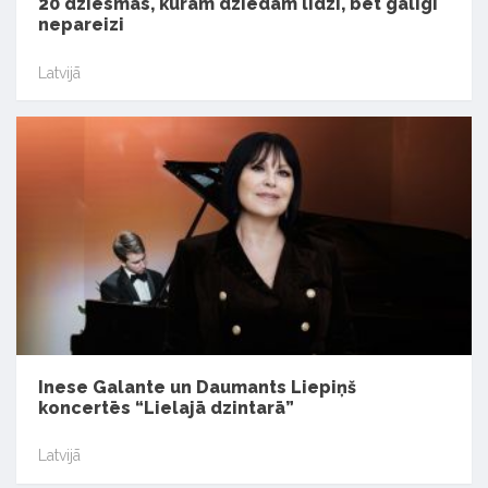
20 dziesmas, kurām dziedam līdzi, bet galīgi
nepareizi
Latvijā
Inese Galante un Daumants Liepiņš
koncertēs “Lielajā dzintarā”
Latvijā