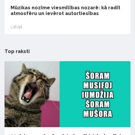
Mūzikas nozīme viesmīlības nozarē: kā radīt
atmosfēru un ievērot autortiesības
Latvijā
Top raksti