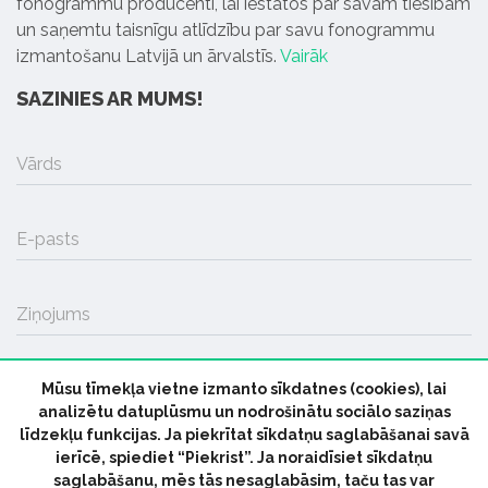
fonogrammu producenti, lai iestātos par savām tiesībām
un saņemtu taisnīgu atlīdzību par savu fonogrammu
izmantošanu Latvijā un ārvalstīs.
Vairāk
SAZINIES AR MUMS!
Vārds
E-pasts
Ziņojums
Mūsu tīmekļa vietne izmanto sīkdatnes (cookies), lai
SŪTĪT
analizētu datuplūsmu un nodrošinātu sociālo saziņas
līdzekļu funkcijas. Ja piekrītat sīkdatņu saglabāšanai savā
ierīcē, spiediet “Piekrist”. Ja noraidīsiet sīkdatņu
saglabāšanu, mēs tās nesaglabāsim, taču tas var