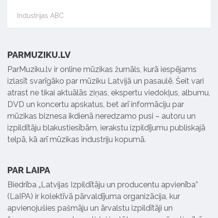
Industrijas ABC
PARMUZIKU.LV
ParMuziku.lv ir online mūzikas žurnāls, kurā iespējams
izlasīt svarīgāko par mūziku Latvijā un pasaulē. Šeit vari
atrast ne tikai aktuālās ziņas, ekspertu viedokļus, albumu,
DVD un koncertu apskatus, bet arī informāciju par
mūzikas biznesa ikdienā neredzamo pusi – autoru un
izpildītāju blakustiesībām, ierakstu izpildījumu publiskajā
telpā, kā arī mūzikas industriju kopumā.
PAR LAIPA
Biedrība „Latvijas Izpildītāju un producentu apvienība”
(LaIPA) ir kolektīvā pārvaldījuma organizācija, kur
apvienojušies pašmāju un ārvalstu izpildītāji un