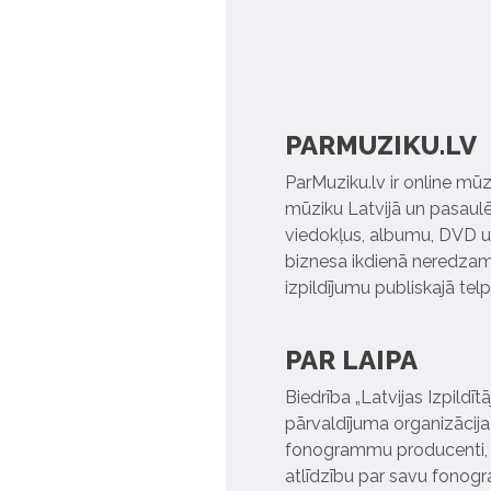
PARMUZIKU.LV
ParMuziku.lv ir online mūz
mūziku Latvijā un pasaulē. 
viedokļus, albumu, DVD un
biznesa ikdienā neredzamo
izpildījumu publiskajā tel
PAR LAIPA
Biedrība „Latvijas Izpildī
pārvaldījuma organizācija,
fonogrammu producenti, l
atlīdzību par savu fonog