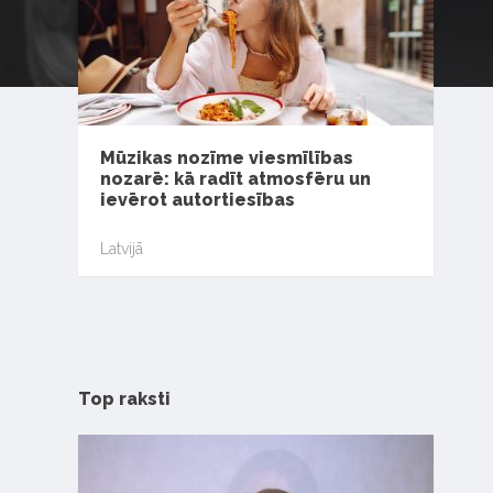
Mūzikas nozīme viesmīlības
nozarē: kā radīt atmosfēru un
ievērot autortiesības
Latvijā
Top raksti