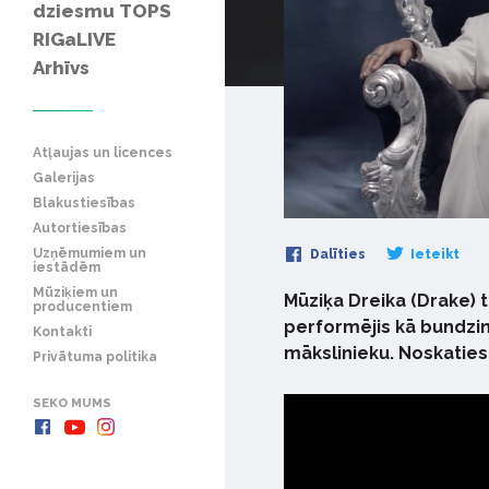
dziesmu TOPS
RIGaLIVE
Arhīvs
Atļaujas un licences
Galerijas
Blakustiesības
Autortiesības
Uzņēmumiem un
Dalīties
Ieteikt
iestādēm
Mūziķiem un
Mūziķa Dreika (Drake) 
producentiem
performējis kā bundzini
Kontakti
mākslinieku. Noskaties 
Privātuma politika
SEKO MUMS