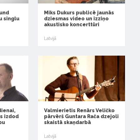
ound
Miks Dukurs publicē jaunās
u singlu
dziesmas video un izziņo
akustisko koncerttūri
Latvijā
ienai,
Valmierietis Renārs Veličko
ks izdod
pārvērš Guntara Rača dzejoli
bu
skaistā skaņdarbā
Latvijā