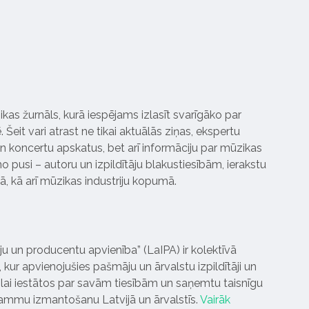
ikas žurnāls, kurā iespējams izlasīt svarīgāko par
Šeit vari atrast ne tikai aktuālās ziņas, ekspertu
 koncertu apskatus, bet arī informāciju par mūzikas
 pusi – autoru un izpildītāju blakustiesībām, ierakstu
pā, kā arī mūzikas industriju kopumā.
tāju un producentu apvienība” (LaIPA) ir kolektīvā
 kur apvienojušies pašmāju un ārvalstu izpildītāji un
ai iestātos par savām tiesībām un saņemtu taisnīgu
rammu izmantošanu Latvijā un ārvalstīs.
Vairāk