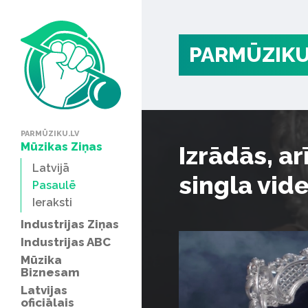
PARMŪZIKU
PARMŪZIKU.LV
Mūzikas Ziņas
Izrādās, a
Latvijā
singla vid
Pasaulē
Ieraksti
Industrijas Ziņas
Industrijas ABC
Mūzika
Biznesam
Latvijas
oficiālais