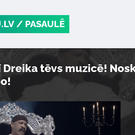
.LV
/ PASAULĒ
rī Dreika tēvs muzicē! Nos
eo!