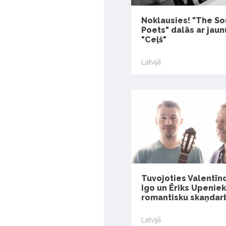
Noklausies! "The S
Poets" dalās ar jaun
"Ceļš"
Latvijā
Tuvojoties Valentīnd
Igo un Ēriks Upenie
romantisku skaņdar
Latvijā