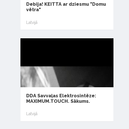
Debija! KEITTA ar dziesmu "Domu
vētra"
Latvijā
DDA Savvaļas Elektrosintēze:
MAXIMUM.TOUCH. Sākums.
Latvijā