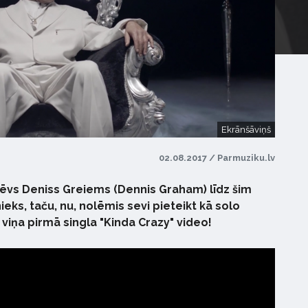
Ekrānšāviņš
02.08.2017 / Parmuziku.lv
tēvs Deniss Greiems (Dennis Graham) līdz šim
eks, taču, nu, nolēmis sevi pieteikt kā solo
viņa pirmā singla "Kinda Crazy" video!