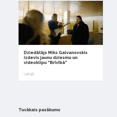
Dziedātājs Miks Galvanovskis
izdevis jaunu dziesmu un
videoklipu “Brīvībā”
Latvijā
Tuvākais pasākums