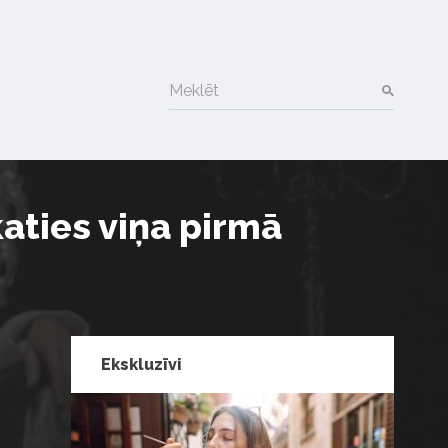
Meklēt
katies viņa pirmā
Ekskluzīvi