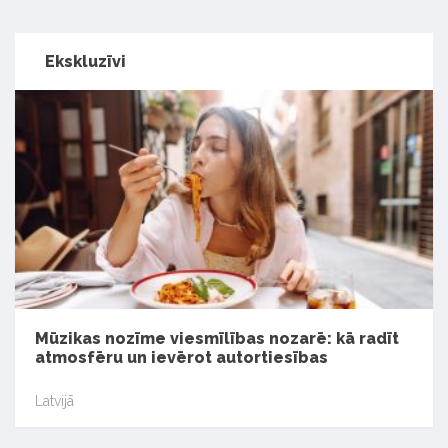
Ekskluzīvi
Mūzikas nozīme viesmīlības nozarē: kā radīt
atmosfēru un ievērot autortiesības
Latvijā