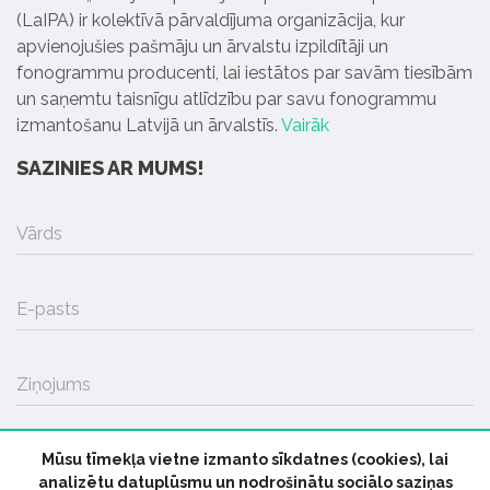
(LaIPA) ir kolektīvā pārvaldījuma organizācija, kur
apvienojušies pašmāju un ārvalstu izpildītāji un
fonogrammu producenti, lai iestātos par savām tiesībām
un saņemtu taisnīgu atlīdzību par savu fonogrammu
izmantošanu Latvijā un ārvalstīs.
Vairāk
SAZINIES AR MUMS!
Vārds
E-pasts
Ziņojums
Mūsu tīmekļa vietne izmanto sīkdatnes (cookies), lai
SŪTĪT
analizētu datuplūsmu un nodrošinātu sociālo saziņas