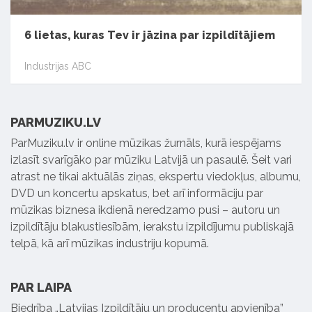
6 lietas, kuras Tev ir jāzina par izpildītājiem
Industrijas ABC
PARMUZIKU.LV
ParMuziku.lv ir online mūzikas žurnāls, kurā iespējams
izlasīt svarīgāko par mūziku Latvijā un pasaulē. Šeit vari
atrast ne tikai aktuālās ziņas, ekspertu viedokļus, albumu,
DVD un koncertu apskatus, bet arī informāciju par
mūzikas biznesa ikdienā neredzamo pusi – autoru un
izpildītāju blakustiesībām, ierakstu izpildījumu publiskajā
telpā, kā arī mūzikas industriju kopumā.
PAR LAIPA
Biedrība „Latvijas Izpildītāju un producentu apvienība”