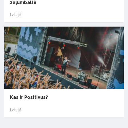
zaļumballē
Latvijā
Kas ir Positivus?
Latvijā