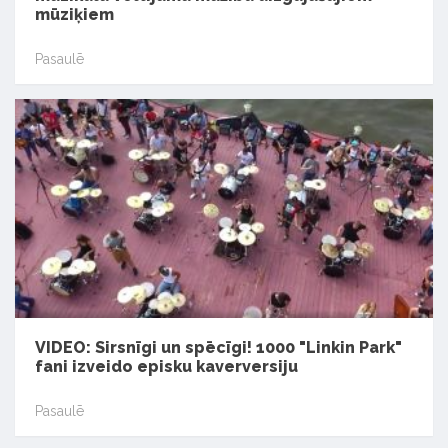
mūziķiem
Pasaulē
VIDEO: Sirsnīgi un spēcīgi! 1000 "Linkin Park"
fani izveido episku kaverversiju
Pasaulē