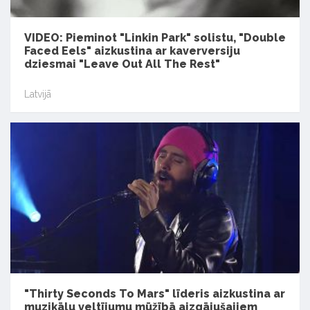
VIDEO: Pieminot "Linkin Park" solistu, "Double
Faced Eels" aizkustina ar kaverversiju
dziesmai "Leave Out All The Rest"
Latvijā
"Thirty Seconds To Mars" līderis aizkustina ar
muzikālu veltījumu mūžībā aizgājušajiem