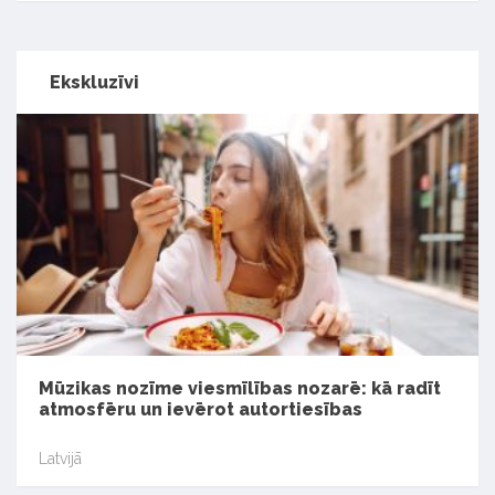
Ekskluzīvi
Mūzikas nozīme viesmīlības nozarē: kā radīt
atmosfēru un ievērot autortiesības
Latvijā