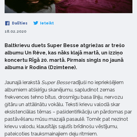
Dalīties
Ieteikt
18.02.2020
Baltkrievu duets Super Besse atgriežas ar trešo
albumu Un Rêve, kas nāks klajā martā, un izziņo
koncertu Rīgā 20. martā. Pirmais singls no jaunā
albuma ir Rodina (Dzimtene).
Jaunajā ierakstā
Super Besse
radījuši no iepriekšējiem
albumiem atšķirīgu skanējumu, sapludinot zemas
frekvences tehno bītus, drosmīgu basa līniju, nervozu
ģitāru un attālinātu vokālu. Teksti krievu valodā skar
eksistenciālas tēmas – pašidentifikāciju un pārdomas par
pastāvēšanu mūsu mazajā pasaulē. Tomēr, pat nezinot
krievu valodu, klausītājs sajutīs brīdinošu vēstījumu,
pateicoties trauksmainajiem deju ritmiem.