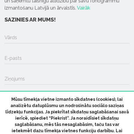
un saņemtu taisnīgu atlīdzību par savu fonogrammu
izmantošanu Latvijā un ārvalstīs.
Vairāk
SAZINIES AR MUMS!
Vārds
E-pasts
Ziņojums
Mūsu tīmekļa vietne izmanto sīkdatnes (cookies), lai
SŪTĪT
analizētu datuplūsmu un nodrošinātu sociālo saziņas
līdzekļu funkcijas. Ja piekrītat sīkdatņu saglabāšanai savā
ierīcē, spiediet “Piekrist”. Ja noraidīsiet sīkdatņu
saglabāšanu, mēs tās nesaglabāsim, taču tas var
ietekmēt dažu tīmekļa vietnes funkciju darbību. Lai