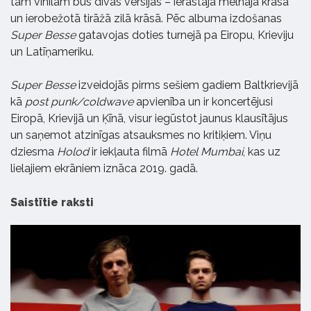
tam vinilam būs divas versijas – ierastajā melnajā krāsā
un ierobežotā tirāžā zilā krāsā. Pēc albuma izdošanas
Super Besse
gatavojas doties turnejā pa Eiropu, Krieviju
un Latīņameriku.
Super Besse
izveidojās pirms sešiem gadiem Baltkrievijā
kā
post punk/coldwave
apvienība un ir koncertējusi
Eiropā, Krievijā un Ķīnā, visur iegūstot jaunus klausītājus
un saņemot atzinīgas atsauksmes no kritiķiem. Viņu
dziesma
Holod
ir iekļauta filmā
Hotel Mumbai
, kas uz
lielajiem ekrāniem iznāca 2019. gadā.
Saistītie raksti