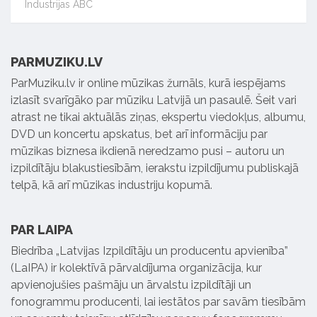
Industrijas ABC
PARMUZIKU.LV
ParMuziku.lv ir online mūzikas žurnāls, kurā iespējams
izlasīt svarīgāko par mūziku Latvijā un pasaulē. Šeit vari
atrast ne tikai aktuālās ziņas, ekspertu viedokļus, albumu,
DVD un koncertu apskatus, bet arī informāciju par
mūzikas biznesa ikdienā neredzamo pusi – autoru un
izpildītāju blakustiesībām, ierakstu izpildījumu publiskajā
telpā, kā arī mūzikas industriju kopumā.
PAR LAIPA
Biedrība „Latvijas Izpildītāju un producentu apvienība”
(LaIPA) ir kolektīvā pārvaldījuma organizācija, kur
apvienojušies pašmāju un ārvalstu izpildītāji un
fonogrammu producenti, lai iestātos par savām tiesībām