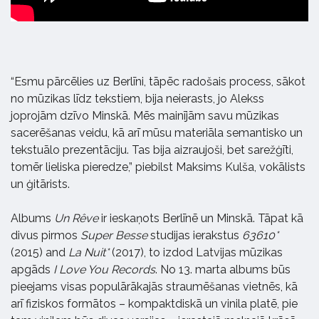
“Esmu pārcēlies uz Berlīni, tāpēc radošais process, sākot
no mūzikas līdz tekstiem, bija neierasts, jo Alekss
joprojām dzīvo Minskā. Mēs mainījām savu mūzikas
sacerēšanas veidu, kā arī mūsu materiāla semantisko un
tekstuālo prezentāciju. Tas bija aizraujoši, bet sarežģīti,
tomēr lieliska pieredze,” piebilst Maksims Kulša, vokālists
un ģitārists.
Albums
Un Rêve
ir ieskaņots Berlīnē un Minskā. Tāpat kā
divus pirmos
Super Besse
studijas ierakstus
63610*
(2015) and
La Nuit*
(2017), to izdod Latvijas mūzikas
apgāds
I Love You Records
. No 13. marta albums būs
pieejams visas populārākajās straumēšanas vietnēs, kā
arī fiziskos formātos – kompaktdiskā un vinila platē, pie