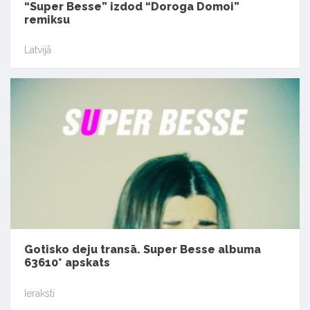
“Super Besse” izdod “Doroga Domoi”
remiksu
Latvijā
Gotisko deju transā. Super Besse albuma
63610* apskats
Ieraksti