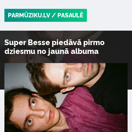
PARMŪZIKU.LV
/ PASAULĒ
Super Besse piedāvā pirmo
dziesmu no jaunā albuma