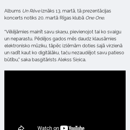
Albums
Un Rêve
iznāks 13. martā, tā prezentācijas
koncerts notiks 20. martā Rīgas klubā
One One
.
“Vēlējāmies mainīt savu skaņu, pievienojot tai ko svaigu
un neparastu. Pēdējos gados mēs daudz klausāmies
elektronisko mūziku, tāpēc izlēmām doties šajā virzienā
un radīt kaut ko digitālāku, taču nezaudējot savu patieso
būtību,” saka basģitārists Alekss Siņica.