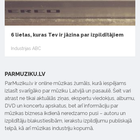
6 lietas, kuras Tev ir jāzina par izpildītājiem
Industrijas ABC
PARMUZIKU.LV
ParMuziku.lv ir online mūzikas žurnāls, kurā iespējams
izlasīt svarīgāko par mūziku Latvijā un pasaulē. Šeit vari
atrast ne tikai aktuālās ziņas, ekspertu viedokļus, albumu,
DVD un koncertu apskatus, bet arī informāciju par
mūzikas biznesa ikdienā neredzamo pusi – autoru un
izpildītāju blakustiesībām, ierakstu izpildījumu publiskajā
telpā, kā arī mūzikas industriju kopumā.