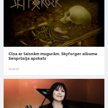
Cīņa ar taisnām mugurām. Skyforger albuma
Senprūsija apskats
Ieraksti