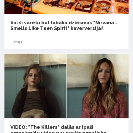
Vai šī varētu būt labākā dziesmas "Nirvana -
Smells Like Teen Spirit" kaverversija?
Latvijā
VIDEO: "The Killers" dalās ar īpaši
emocionālu video par posttraumatisko