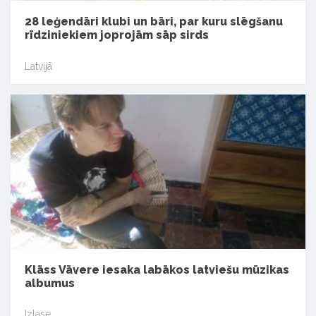
28 leģendāri klubi un bāri, par kuru slēgšanu
rīdziniekiem joprojām sāp sirds
Latvijā
Klāss Vāvere iesaka labākos latviešu mūzikas
albumus
Izlase