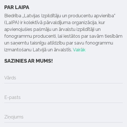
PAR LAIPA
Biedrība „Latvijas Izpildītāju un producentu apvienība”
(LaIPA) ir kolektīvā pārvaldījuma organizācija, kur
apvienojušies pašmāju un ārvalstu izpildītāji un
fonogrammu producenti, lai iestātos par savām tiesībām
un saņemtu taisnīgu atlīdzību par savu fonogrammu
izmantošanu Latvijā un ārvalstīs.
Vairāk
SAZINIES AR MUMS!
Vārds
E-pasts
Ziņojums