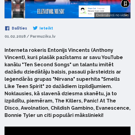
Ekrānšāviņš no video
Dalīties
Ieteikt
01.02.2018 / Parmuziku.lv
Interneta rokeris Entonijs Vincents (Anthony
Vincent), kurš plašāk pazīstams ar savu YouTube
kanālu "Ten Second Songs" un talantu imitēt
dažādu dziedātāju balsis, pasauli pārsteidzis ar
leģendārās grupas "Nirvana" superhita "Smells
Like Teen Spirit" 20 dažādiem izpildījumiem.
Noklausies, kā slavenā dziesma skanētu, ja to
izpildītu, piemēram, The Killers, Panic! At The
Disco, Awolnation, Childish Gambino, Evanescence,
Bonnie Tyler un citi populāri mākslinieki!