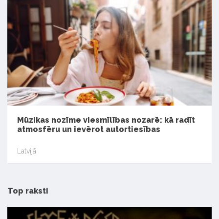
Mūzikas nozīme viesmīlības nozarē: kā radīt
atmosfēru un ievērot autortiesības
Latvijā
Top raksti