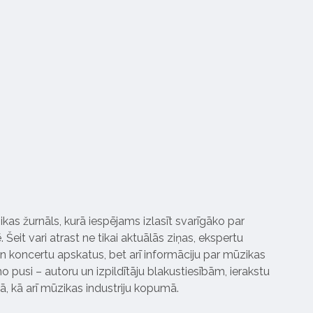
ikas žurnāls, kurā iespējams izlasīt svarīgāko par
Šeit vari atrast ne tikai aktuālās ziņas, ekspertu
 koncertu apskatus, bet arī informāciju par mūzikas
 pusi – autoru un izpildītāju blakustiesībām, ierakstu
pā, kā arī mūzikas industriju kopumā.