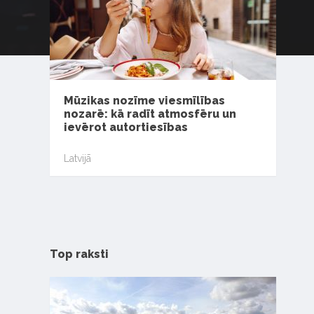
Mūzikas nozīme viesmīlības
nozarē: kā radīt atmosfēru un
ievērot autortiesības
Latvijā
Top raksti