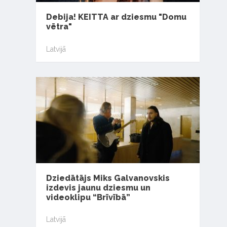
Debija! KEITTA ar dziesmu "Domu
vētra"
Latvijā
Dziedātājs Miks Galvanovskis
izdevis jaunu dziesmu un
videoklipu “Brīvībā”
Latvijā