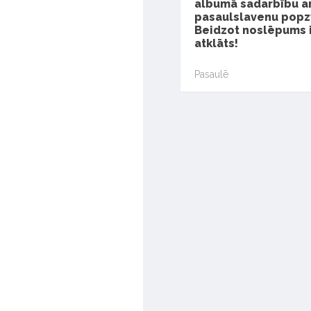
albumā sadarbību a
pasaulslavenu popz
Beidzot noslēpums 
atklāts!
Pasaulē