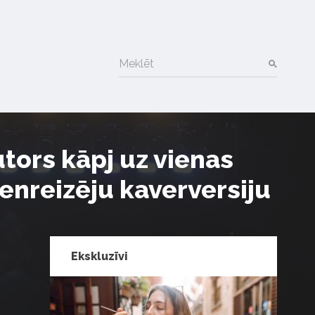
Meklēt
tors kāpj uz vienas
ienreizēju kaverversiju
Ekskluzīvi