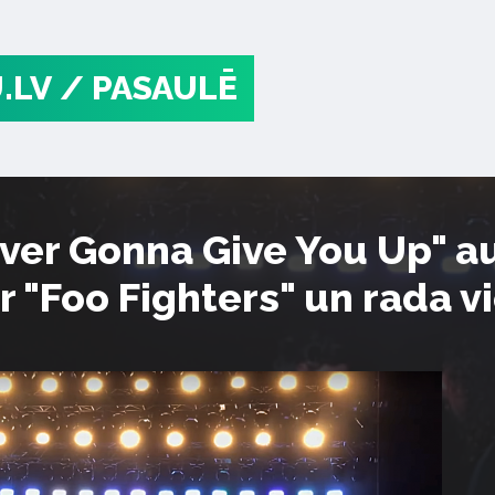
.LV
/ PASAULĒ
ver Gonna Give You Up" au
r "Foo Fighters" un rada v