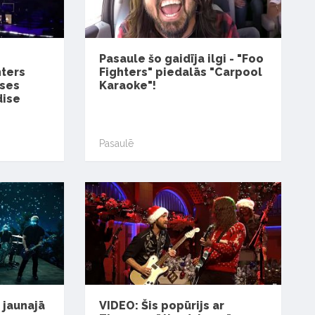
Pasaule šo gaidīja ilgi - "Foo
hters
Fighters" piedalās "Carpool
oses
Karaoke"!
dise
Pasaulē
 jaunajā
VIDEO: Šis popūrijs ar