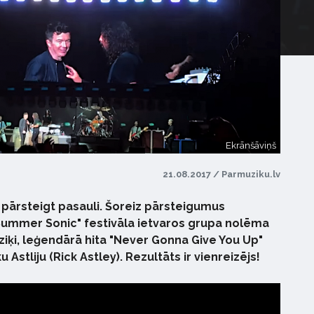
Ekrānšāviņš
21.08.2017 / Parmuziku.lv
 pārsteigt pasauli. Šoreiz pārsteigumus
 "Summer Sonic" festivāla ietvaros grupa nolēma
ziķi, leģendārā hita "Never Gonna Give You Up"
u Astliju (Rick Astley). Rezultāts ir vienreizējs!