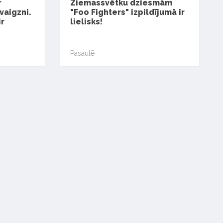
r
Ziemassvētku dziesmām
vaigzni.
"Foo Fighters" izpildījumā ir
ir
lielisks!
Pasaulē