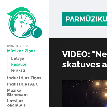
PARMŪZIKU
PARMŪZIKU.LV
Mūzikas Ziņas
VIDEO: "Ne
Latvijā
skatuves a
Pasaulē
Ieraksti
Industrijas Ziņas
Industrijas ABC
Mūzika
Biznesam
Latvijas
oficiālais