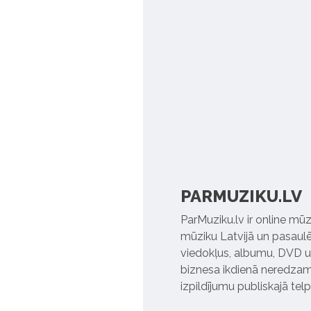
PARMUZIKU.LV
ParMuziku.lv ir online mūz
mūziku Latvijā un pasaulē. 
viedokļus, albumu, DVD un
biznesa ikdienā neredzamo
izpildījumu publiskajā tel