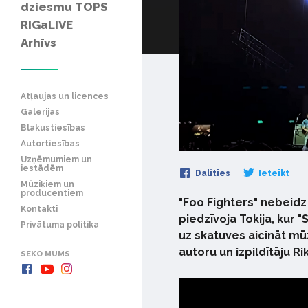
dziesmu TOPS
RIGaLIVE
Arhīvs
Atļaujas un licences
Galerijas
Blakustiesības
Autortiesības
Uzņēmumiem un
iestādēm
Dalīties
Ieteikt
Mūziķiem un
producentiem
"Foo Fighters" nebeidz
Kontakti
piedzīvoja Tokija, kur
Privātuma politika
uz skatuves aicināt mū
autoru un izpildītāju Rik
SEKO MUMS