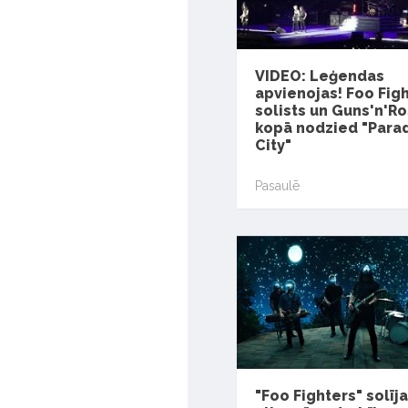
VIDEO: Leģendas
apvienojas! Foo Fig
solists un Guns'n'R
kopā nodzied "Para
City"
Pasaulē
"Foo Fighters" solīja