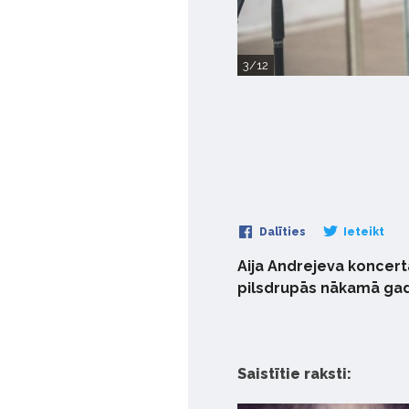
3/12
Dalīties
Ieteikt
Aija Andrejeva koncertā
pilsdrupās nākamā gada
Saistītie raksti: