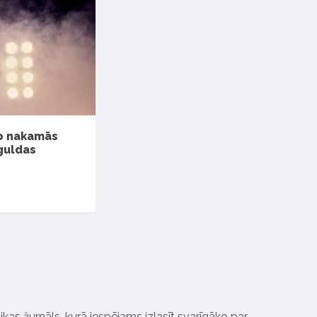
ņo nakamās
guldas
ikas žurnāls, kurā iespējams izlasīt svarīgāko par