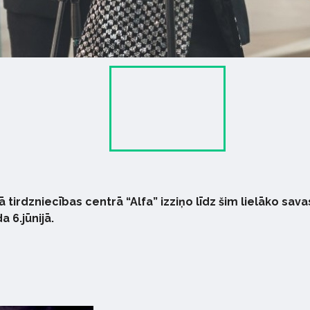
 tirdzniecības centrā “Alfa” izziņo līdz šim lielāko sav
 6.jūnijā.