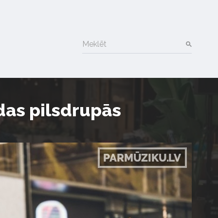
Meklēt
ldas pilsdrupās