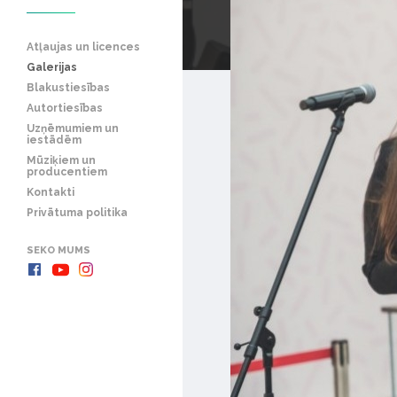
Atļaujas un licences
Galerijas
Blakustiesības
Autortiesības
Uzņēmumiem un
iestādēm
Mūziķiem un
producentiem
Kontakti
Privātuma politika
SEKO MUMS