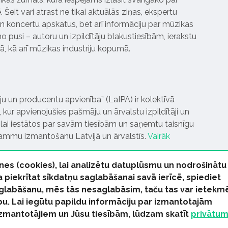
Šeit vari atrast ne tikai aktuālās ziņas, ekspertu
 koncertu apskatus, bet arī informāciju par mūzikas
 pusi – autoru un izpildītāju blakustiesībām, ierakstu
pā, kā arī mūzikas industriju kopumā.
tāju un producentu apvienība” (LaIPA) ir kolektīvā
 kur apvienojušies pašmāju un ārvalstu izpildītāji un
ai iestātos par savām tiesībām un saņemtu taisnīgu
rammu izmantošanu Latvijā un ārvalstīs.
Vairāk
nes (cookies), lai analizētu datuplūsmu un nodrošinātu
Ja piekrītat sīkdatņu saglabāšanai savā ierīcē, spiediet
 saglabāšanu, mēs tās nesaglabāsim, taču tas var ietekm
bu. Lai iegūtu papildu informāciju par izmantotajām
s tiesības paturētas
izmantotājiem un Jūsu tiesībām, lūdzam skatīt
privātu
kas Ziņas
Industrijas Ziņas
Industrijas ABC
Mūzika Biznes