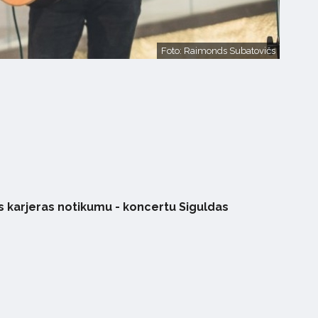
Foto: Raimonds Subatovičs
as karjeras notikumu - koncertu Siguldas