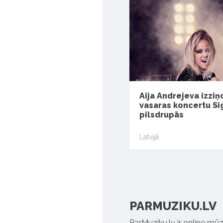
Aija Andrejeva izzi
vasaras koncertu Si
pilsdrupās
Latvijā
PARMUZIKU.LV
ParMuziku.lv ir online mūz