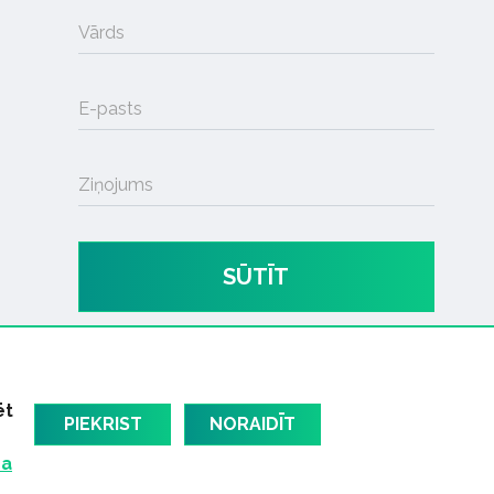
Vārds
E-pasts
Ziņojums
SŪTĪT
ēt
PIEKRIST
NORAIDĪT
ma
am
Latvijas oficiālais dziesmu TOPS
RIGaLIVE