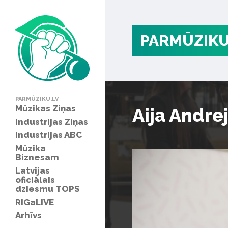
PARMŪZIKU
PARMŪZIKU.LV
Mūzikas Ziņas
Aija Andre
Industrijas Ziņas
Industrijas ABC
Mūzika
Biznesam
Latvijas
oficiālais
dziesmu TOPS
RIGaLIVE
Arhīvs