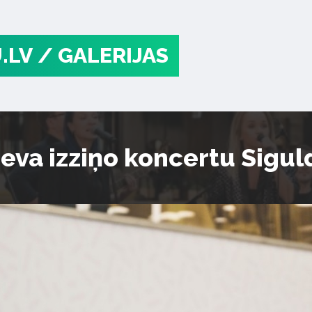
.LV
/ GALERIJAS
jeva izziņo koncertu Sigu