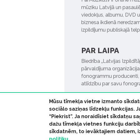
mūziku Latvijā un pasaulē. 
viedokļus, albumu, DVD un
biznesa ikdienā neredzamo
izpildījumu publiskajā tel
PAR LAIPA
Biedrība „Latvijas Izpildī
pārvaldījuma organizācija,
fonogrammu producenti, l
atlīdzību par savu fonog
Mūsu tīmekļa vietne izmanto sīkdat
sociālo saziņas līdzekļu funkcijas. 
“Piekrist”. Ja noraidīsiet sīkdatņu
dažu tīmekļa vietnes funkciju darbī
© 2026 parmuziku.lv, visa
sīkdatnēm, to ievāktajiem datiem, 
politiku.
RSS:
ParMuziku.lv
Mūzi