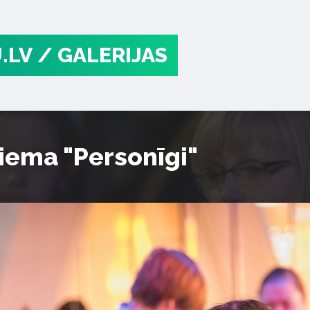
.LV
/ GALERIJAS
iema "Personīgi"