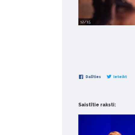
12/15
Dalīties
Ieteikt
Saistītie raksti: