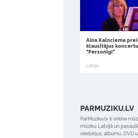
Aina Kalnciema prei
klausītājus koncertu
"Personīgi"
Latvijā
PARMUZIKU.LV
ParMuziku.lv ir online mūz
mūziku Latvijā un pasaulē. 
viedokļus, albumu, DVD un