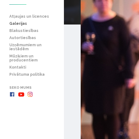
Atļaujas un licences
Galerijas
Blakustiesības
Autortiesības
Uzņēmumiem un
iestādēm
Mūziķiem un
producentiem
Kontakti
Privātuma politika
SEKO MUMS