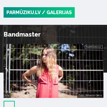
PARMŪZIKU.LV
/ GALERIJAS
Bandmaster
1/4
Foto: Rihards Gēcis