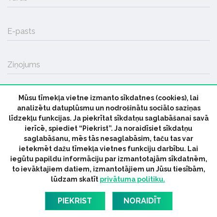
E-pasts
Ziņojums
Mūsu tīmekļa vietne izmanto sīkdatnes (cookies), lai
SŪTĪT
analizētu datuplūsmu un nodrošinātu sociālo saziņas
līdzekļu funkcijas. Ja piekrītat sīkdatņu saglabāšanai savā
ierīcē, spiediet “Piekrist”. Ja noraidīsiet sīkdatņu
saglabāšanu, mēs tās nesaglabāsim, taču tas var
ietekmēt dažu tīmekļa vietnes funkciju darbību. Lai
iegūtu papildu informāciju par izmantotajām sīkdatnēm,
© 2026 parmuziku.lv, visas tiesības paturētas
to ievāktajiem datiem, izmantotājiem un Jūsu tiesībām,
lūdzam skatīt
privātuma politiku.
RSS:
ParMuziku.lv
Mūzikas Ziņas
Industrijas Ziņas
Industrijas ABC
Mūzika Biznesam
Latvijas oficiālais
PIEKRIST
NORAIDĪT
dziesmu TOPS
RIGaLIVE