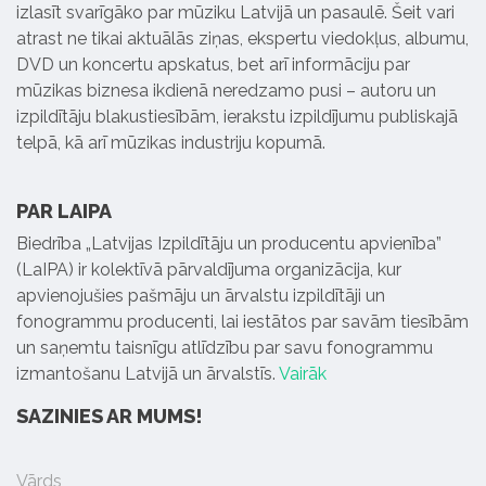
izlasīt svarīgāko par mūziku Latvijā un pasaulē. Šeit vari
atrast ne tikai aktuālās ziņas, ekspertu viedokļus, albumu,
DVD un koncertu apskatus, bet arī informāciju par
mūzikas biznesa ikdienā neredzamo pusi – autoru un
izpildītāju blakustiesībām, ierakstu izpildījumu publiskajā
telpā, kā arī mūzikas industriju kopumā.
PAR LAIPA
Biedrība „Latvijas Izpildītāju un producentu apvienība”
(LaIPA) ir kolektīvā pārvaldījuma organizācija, kur
apvienojušies pašmāju un ārvalstu izpildītāji un
fonogrammu producenti, lai iestātos par savām tiesībām
un saņemtu taisnīgu atlīdzību par savu fonogrammu
izmantošanu Latvijā un ārvalstīs.
Vairāk
SAZINIES AR MUMS!
Vārds