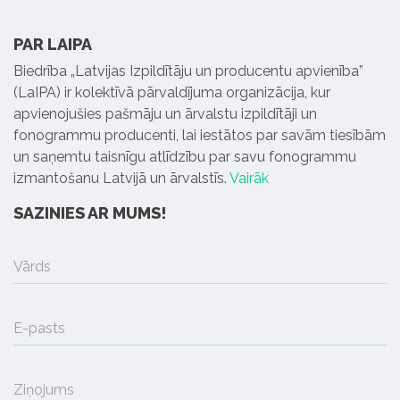
PAR LAIPA
Biedrība „Latvijas Izpildītāju un producentu apvienība”
(LaIPA) ir kolektīvā pārvaldījuma organizācija, kur
apvienojušies pašmāju un ārvalstu izpildītāji un
fonogrammu producenti, lai iestātos par savām tiesībām
un saņemtu taisnīgu atlīdzību par savu fonogrammu
izmantošanu Latvijā un ārvalstīs.
Vairāk
SAZINIES AR MUMS!
Vārds
E-pasts
Ziņojums