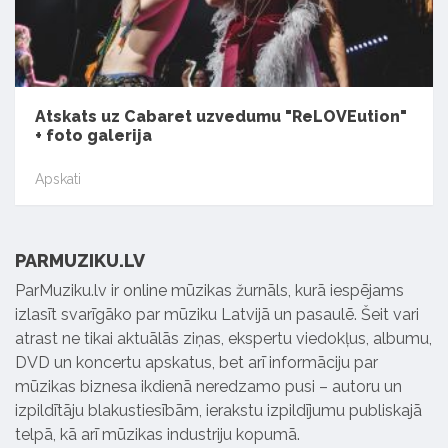
Atskats uz Cabaret uzvedumu "ReLOVEution"
+ foto galerija
Apskati
PARMUZIKU.LV
ParMuziku.lv ir online mūzikas žurnāls, kurā iespējams
izlasīt svarīgāko par mūziku Latvijā un pasaulē. Šeit vari
atrast ne tikai aktuālās ziņas, ekspertu viedokļus, albumu,
DVD un koncertu apskatus, bet arī informāciju par
mūzikas biznesa ikdienā neredzamo pusi – autoru un
izpildītāju blakustiesībām, ierakstu izpildījumu publiskajā
telpā, kā arī mūzikas industriju kopumā.