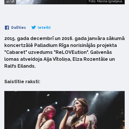
41/48
Foto: Marina Ignatjeva.
Dalīties
Ieteikt
2015. gada decembrī un 2016. gada janvāra sākumā
koncertzālē Palladium Rīga norisinājās projekta
"Cabaret" uzvedums "ReLOVEution". Galvenās
lomas atveidoja Aija Vītoliņa, Elza Rozentāle un
Ralfs Eilands.
Saistītie raksti: