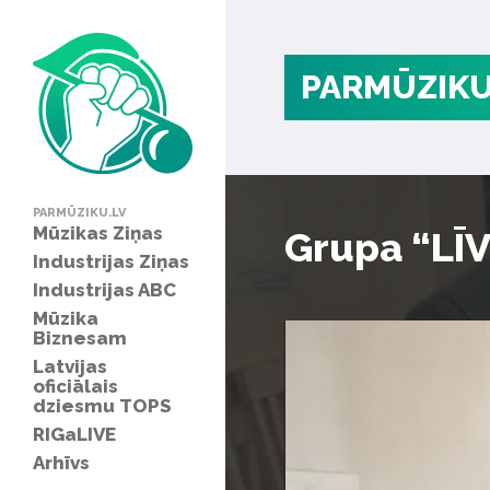
PARMŪZIKU
PARMŪZIKU.LV
Mūzikas Ziņas
Grupa “LĪV
Industrijas Ziņas
Industrijas ABC
Mūzika
Biznesam
Latvijas
oficiālais
dziesmu TOPS
RIGaLIVE
Arhīvs