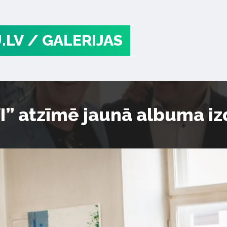
.LV
/ GALERIJAS
I” atzīmē jaunā albuma i