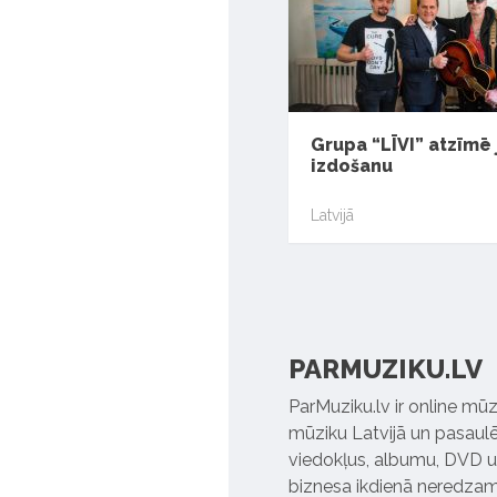
Grupa “LĪVI” atzīmē
izdošanu
Latvijā
PARMUZIKU.LV
ParMuziku.lv ir online mūz
mūziku Latvijā un pasaulē. 
viedokļus, albumu, DVD un
biznesa ikdienā neredzamo