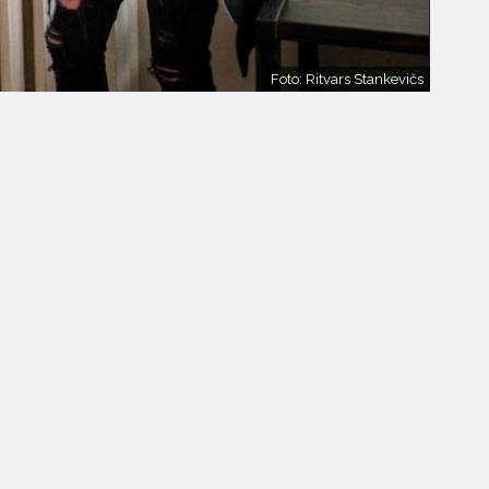
Foto: Ritvars Stankevičs