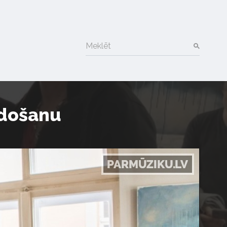
Meklēt
zdošanu