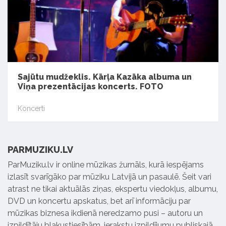
Sajūtu mudžeklis. Kārļa Kazāka albuma un
Viņa prezentācijas koncerts. FOTO
Koncerti
PARMUZIKU.LV
ParMuziku.lv ir online mūzikas žurnāls, kurā iespējams
izlasīt svarīgāko par mūziku Latvijā un pasaulē. Šeit vari
atrast ne tikai aktuālās ziņas, ekspertu viedokļus, albumu,
DVD un koncertu apskatus, bet arī informāciju par
mūzikas biznesa ikdienā neredzamo pusi – autoru un
izpildītāju blakustiesībām, ierakstu izpildījumu publiskajā