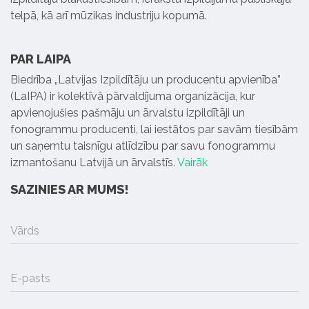
telpā, kā arī mūzikas industriju kopumā.
PAR LAIPA
Biedrība „Latvijas Izpildītāju un producentu apvienība”
(LaIPA) ir kolektīvā pārvaldījuma organizācija, kur
apvienojušies pašmāju un ārvalstu izpildītāji un
fonogrammu producenti, lai iestātos par savām tiesībām
un saņemtu taisnīgu atlīdzību par savu fonogrammu
izmantošanu Latvijā un ārvalstīs.
Vairāk
SAZINIES AR MUMS!
Vārds
E-pasts