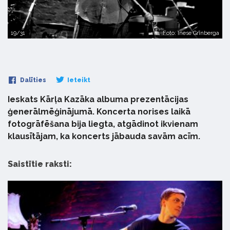
19/31
Foto: Inese Grīnberga
Dalīties
Ieteikt
Ieskats Kārļa Kazāka albuma prezentācijas
ģenerālmēģinājumā. Koncerta norises laikā
fotogrāfēšana bija liegta, atgādinot ikvienam
klausītājam, ka koncerts jābauda savām acīm.
Saistītie raksti: