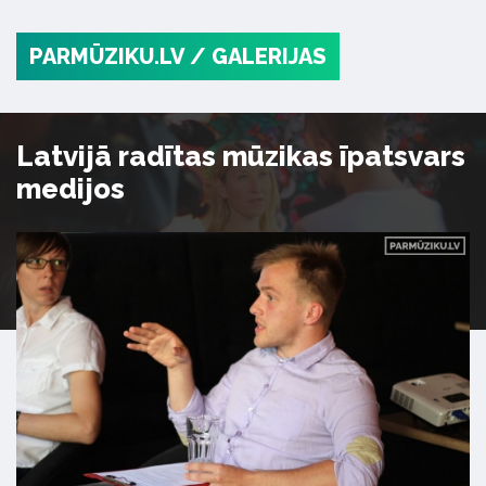
PARMŪZIKU.LV
/ GALERIJAS
Latvijā radītas mūzikas īpatsvars
medijos