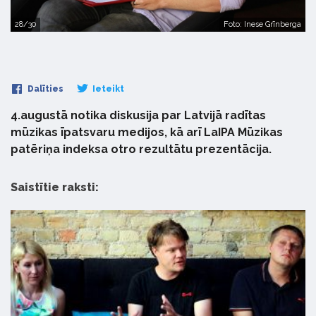
28/30
Foto: Inese Grīnberga
Dalīties
Ieteikt
4.augustā notika diskusija par Latvijā radītas
mūzikas īpatsvaru medijos, kā arī LaIPA Mūzikas
patēriņa indeksa otro rezultātu prezentācija.
Saistītie raksti: