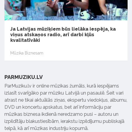
Ja Latvijas mūziķiem būs lielāka iespēja, ka
viņus atskaņos radio, arī darbi kļūs
kvalitatīvāki
Mūzika Biznesam
PARMUZIKU.LV
ParMuziku.lv ir online mūzikas žurnāls, kurā iespējams
izlasīt svarīgāko par mūziku Latvijā un pasaulē. Šeit vari
atrast ne tikai aktuālās ziņas, ekspertu viedokļus, albumu,
DVD un koncertu apskatus, bet arī informāciju par
mūzikas biznesa ikdienā neredzamo pusi – autoru un
izpildītāju blakustiesībām, ierakstu izpildījumu publiskajā
telpā, kā arī mūzikas industriju kopumā.