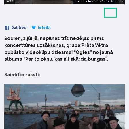
8/22
Foto: Prāta Vētras Menedžments
Dalīties
Ieteikt
Šodien, 2.jūlijā, nepilnas trīs nedēļas pirms
koncerttūres uzsākšanas, grupa Prāta Vētra
publisko videoklipu dziesmai “Ogles” no jaunā
albuma “Par to zēnu, kas sit skārda bungas”.
Saistītie raksti: