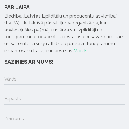
PAR LAIPA
Biedrība „Latvijas Izpildītāju un producentu apvienība”
(LaIPA) ir kolektīvā pārvaldījuma organizācija, kur
apvienojušies pašmāju un ārvalstu izpildītāji un
fonogrammu producenti, lai iestātos par savām tiesībām
un saņemtu taisnīgu atlīdzību par savu fonogrammu
izmantošanu Latvijā un ārvalstīs.
Vairāk
SAZINIES AR MUMS!
Vārds
E-pasts
Ziņojums