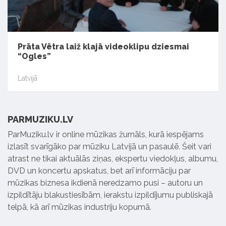
Prāta Vētra laiž klajā videoklipu dziesmai
“Ogles”
Latvijā
PARMUZIKU.LV
ParMuziku.lv ir online mūzikas žurnāls, kurā iespējams
izlasīt svarīgāko par mūziku Latvijā un pasaulē. Šeit vari
atrast ne tikai aktuālās ziņas, ekspertu viedokļus, albumu,
DVD un koncertu apskatus, bet arī informāciju par
mūzikas biznesa ikdienā neredzamo pusi – autoru un
izpildītāju blakustiesībām, ierakstu izpildījumu publiskajā
telpā, kā arī mūzikas industriju kopumā.