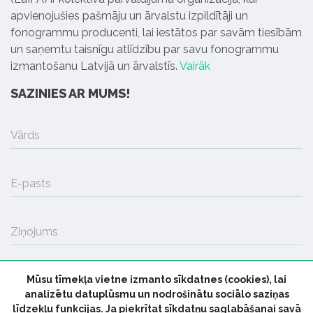
apvienojušies pašmāju un ārvalstu izpildītāji un
fonogrammu producenti, lai iestātos par savām tiesībām
un saņemtu taisnīgu atlīdzību par savu fonogrammu
izmantošanu Latvijā un ārvalstīs.
Vairāk
SAZINIES AR MUMS!
Vārds
E-pasts
Ziņojums
Mūsu tīmekļa vietne izmanto sīkdatnes (cookies), lai
SŪTĪT
analizētu datuplūsmu un nodrošinātu sociālo saziņas
līdzekļu funkcijas. Ja piekrītat sīkdatņu saglabāšanai savā