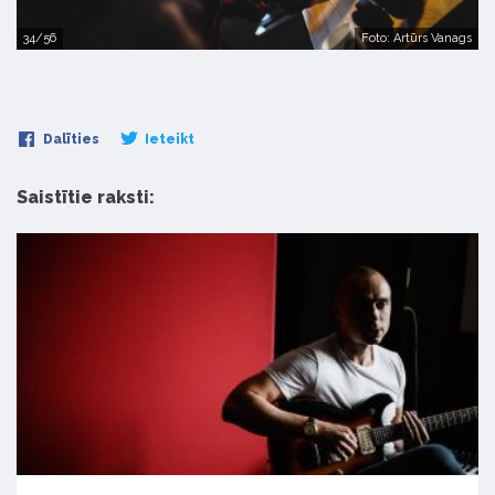
34/56
Foto: Artūrs Vanags
Dalīties
Ieteikt
Saistītie raksti: