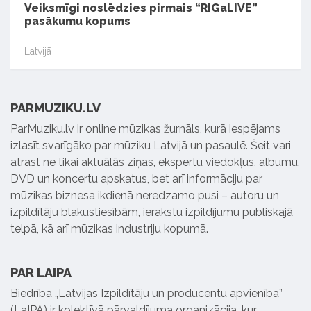
Veiksmīgi noslēdzies pirmais “RIGaLIVE”
pasākumu kopums
Latvijā
PARMUZIKU.LV
ParMuziku.lv ir online mūzikas žurnāls, kurā iespējams
izlasīt svarīgāko par mūziku Latvijā un pasaulē. Šeit vari
atrast ne tikai aktuālās ziņas, ekspertu viedokļus, albumu,
DVD un koncertu apskatus, bet arī informāciju par
mūzikas biznesa ikdienā neredzamo pusi – autoru un
izpildītāju blakustiesībām, ierakstu izpildījumu publiskajā
telpā, kā arī mūzikas industriju kopumā.
PAR LAIPA
Biedrība „Latvijas Izpildītāju un producentu apvienība”
(LaIPA) ir kolektīvā pārvaldījuma organizācija, kur