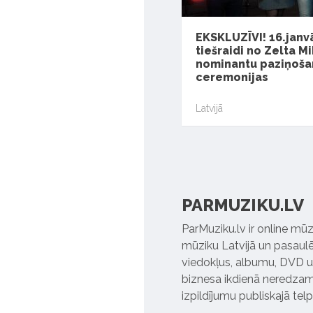
EKSKLUZĪVI! 16.janvā
tiešraidi no Zelta M
nominantu paziņoša
ceremonijas
Latvijā
PARMUZIKU.LV
ParMuziku.lv ir online mūz
mūziku Latvijā un pasaulē. 
viedokļus, albumu, DVD un
biznesa ikdienā neredzamo
izpildījumu publiskajā tel