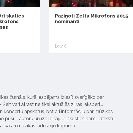
rī skaties
Paziņoti Zelta Mikrofons 2015
ikrofons
nominanti
nas
Latvijā
ikas žurnāls, kurā iespējams izlasīt svarīgāko par
Šeit vari atrast ne tikai aktuālās ziņas, ekspertu
 koncertu apskatus, bet arī informāciju par mūzikas
 pusi – autoru un izpildītāju blakustiesībām, ierakstu
pā, kā arī mūzikas industriju kopumā.