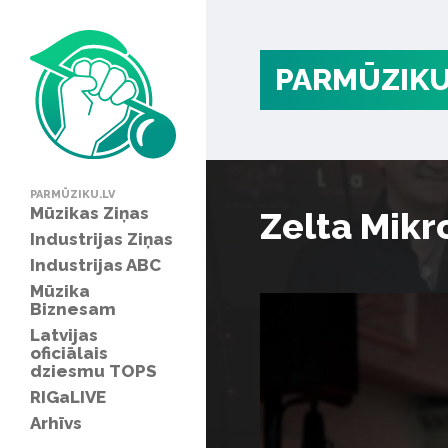
PARMŪZIKU
PARMŪZIKU.LV
Mūzikas Ziņas
Zelta Mik
Industrijas Ziņas
Industrijas ABC
Mūzika
Biznesam
Latvijas
oficiālais
dziesmu TOPS
RIGaLIVE
Arhīvs