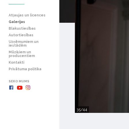
Atļaujas un licences
Galerijas
Blakustiesības
Autortiesības
Uzņēmumiem un
iestādēm
Mūziķiem un
producentiem
Kontakti
Privātuma politika
SEKO MUMS
35/44