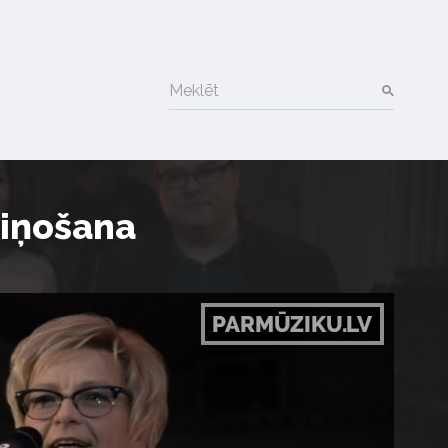
Meklēt
ziņošana