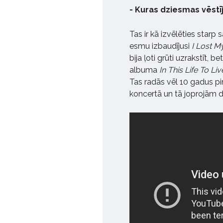
- Kuras dziesmas vēstīj
Tas ir kā izvēlēties starp
esmu izbaudījusi
I Lost M
bija ļoti grūti uzrakstīt, b
albuma
In This Life To Liv
Tas radās vēl 10 gadus p
koncertā un tā joprojām 