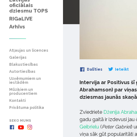
oficiālais
dziesmu TOPS
RIGaLIVE
Arhīvs
Atļaujas un licences
Galerijas
Blakustiesības
Dalīties
Ieteikt
Autortiesības
Uzņēmumiem un
Intervija ar Positivus 
iestādēm
Abrahamson) par viņas 
Mūziķiem un
producentiem
dziesmas jaunās skaņā
Kontakti
Privātuma politika
Zviedriete
Dženija Abra
gadu gaitā ir izdevusi jau
SEKO MUMS
Geibrielu
(
Peter Gabriel
) 
viņa sāk gūt popularitāti a