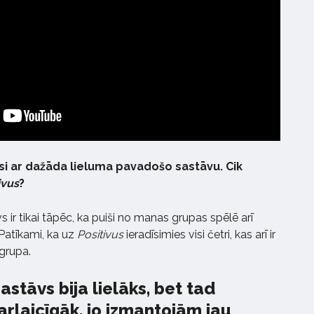
si ar dažāda lieluma pavadošo sastāvu. Cik
ivus
?
ir tikai tāpēc, ka puiši no manas grupas spēlē arī
Patīkami, ka uz
Positivus
ieradīsimies visi četri, kas arī ir
grupa.
stāvs bija lielāks, bet tad
arlaicīgāk, jo izmantojām jau