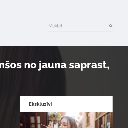
Meklēt
nšos no jauna saprast,
Ekskluzīvi