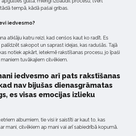
 apgulties gultā, mierīgi izbaudīt procesu, tvert
 tādā tempā, kādā pašai gribas.
 tevi iedvesmo?
na atklāju katru reizi, kad cenšos kaut ko radīt. Es
palīdzēt sakopot un saprast idejas, kas radušās. Tajā
, kas notiek apkārt, ietekmē rakstīšanas procesu, jo īpaši
jas maniem tuvākajiem cilvēkiem.
ni iedvesmo arī pats rakstīšanas
kad nav bijušas dienasgrāmatas
gs, es visas emocijas izlieku
iem albumiem, tie visi ir saistīti ar kaut to, kas
 ar mani, cilvēkiem ap mani vai arī sabiedrībā kopumā.