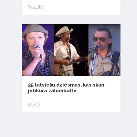
Pasaulē
25 latviešu dziesmas, kas skan
jebkurā zaļumballē
Latvijā