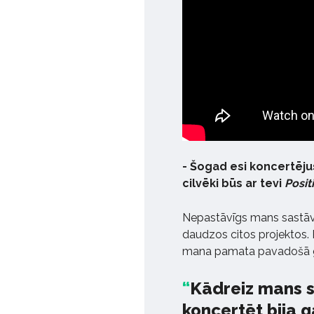
- Šogad esi koncertēju
cilvēki būs ar tevi
Posit
Nepastāvīgs mans sastāvs 
daudzos citos projektos. 
mana pamata pavadošā 
Kādreiz mans sa
koncertēt bija g