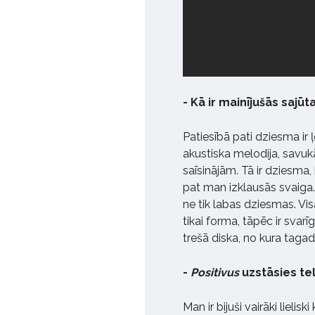
- Kā ir mainījušās sajū
Patiesībā pati dziesma ir ļ
akustiska melodija, savuk
saīsinājām. Tā ir dziesma,
pat man izklausās svaiga. 
ne tik labas dziesmas. Vis
tikai forma, tāpēc ir svarīg
trešā diska, no kura taga
-
Positivus
uzstāsies telt
Man ir bijuši vairāki lielis