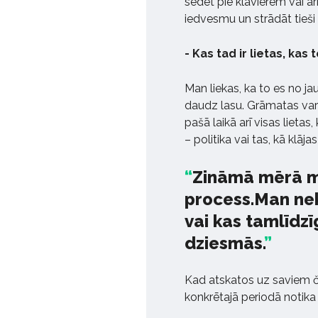
sēdēt pie klavierēm vai arī
iedvesmu un strādāt tieši
- Kas tad ir lietas, kas
Man liekas, ka to es no jau
daudz lasu. Grāmatas var 
pašā laikā arī visas lietas
– politika vai tas, kā klā
Zināmā mērā ma
process.Man ne
vai kas tamlīdzī
dziesmās.
Kad atskatos uz saviem četr
konkrētajā periodā notika