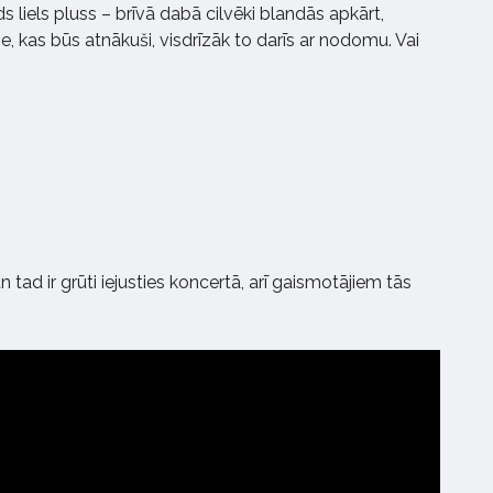
āds liels pluss – brīvā dabā cilvēki blandās apkārt,
ie, kas būs atnākuši, visdrīzāk to darīs ar nodomu. Vai
un tad ir grūti iejusties koncertā, arī gaismotājiem tās