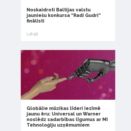
Noskaidroti Baltijas valstu
jauniešu konkursa “Radi Gudri”
finālisti
Latvijā
Globālie mūzikas līderi iezīmē
jaunu ēru: Universal un Warner
noslēdz sadarbības līgumus ar MI
Tehnoloģiju uzņēmumiem