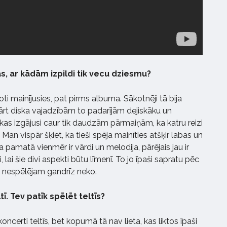
tas, ar kādām izpildi tik vecu dziesmu?
oti mainījusies, pat pirms albuma. Sākotnēji tā bija
ārt diska vajadzībām to padarījām dejiskāku un
 kas izgājusi caur tik daudzām pārmaiņām, ka katru reizi
Man vispār šķiet, ka tieši spēja mainīties atšķir labas un
a pamatā vienmēr ir vārdi un melodija, pārējais jau ir
i, lai šie divi aspekti būtu līmenī. To jo īpaši sapratu pēc
d nespēlējam gandrīz neko.
ī. Tev patīk spēlēt teltīs?
ki koncerti teltīs, bet kopumā tā nav lieta, kas liktos īpaši