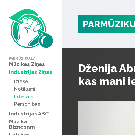
PARMŪZIKU
PARMŪZIKU.LV
Mūzikas Ziņas
Dženija Ab
Industrijas Ziņas
kas mani 
Izlase
Notikumi
Intervija
Personības
Industrijas ABC
Mūzika
Biznesam
Latvijas