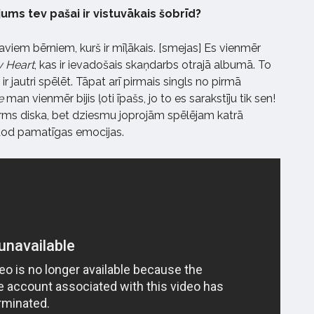
ums tev pašai ir vistuvākais šobrīd?
 saviem bērniem, kurš ir mīļākais. [smejas] Es vienmēr
y Heart
, kas ir ievadošais skaņdarbs otrajā albumā. To
et ir jautri spēlēt. Tāpat arī pirmais singls no pirmā
e
man vienmēr bijis ļoti īpašs, jo to es sarakstīju tik sen!
irms diska, bet dziesmu joprojām spēlējam katrā
dod pamatīgas emocijas.