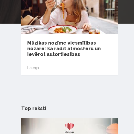
Mūzikas nozīme viesmīlības
nozarē: kā radīt atmosfēru un
ievērot autortiesības
Latvijā
Top raksti