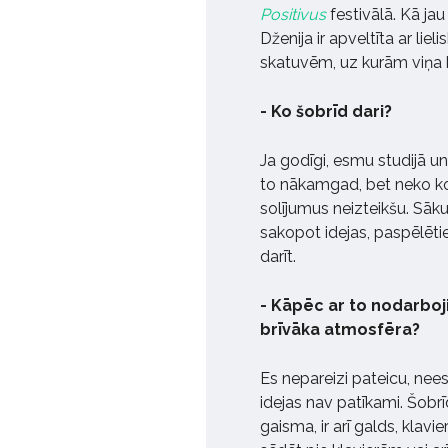
Positivus
festivālā. Kā jau
Dženija ir apveltīta ar lie
skatuvēm, uz kurām viņa 
- Ko šobrīd dari?
Ja godīgi, esmu studijā u
to nākamgad, bet neko kon
solījumus neizteikšu. Sāk
sakopot idejas, paspēlēti
darīt.
- Kāpēc ar to nodarboji
brīvāka atmosfēra?
Es nepareizi pateicu, nees
idejas nav patīkami. Šobrī
gaisma, ir arī galds, kla