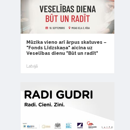
Mūzika vieno arī ārpus skatuves –
"Fonds Līdzskaņa" aicina uz
Veselības dienu "Būt un radīt"
Latvijā