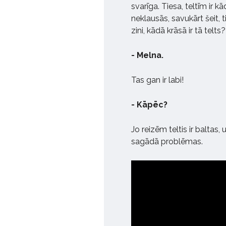
svarīga. Tiesa, teltīm ir k
neklausās, savukārt šeit, t
zini, kādā krāsā ir tā telts?
- Melna.
Tas gan ir labi!
- Kāpēc?
Jo reizēm teltis ir baltas, 
sagādā problēmas.