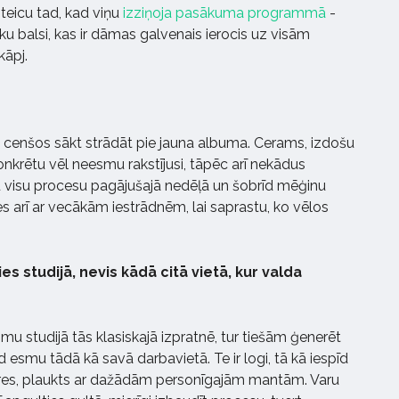
 teicu tad, kad viņu
izziņoja pasākuma programmā
-
lisku balsi, kas ir dāmas galvenais ierocis uz visām
kāpj.
n cenšos sākt strādāt pie jauna albuma. Cerams, izdošu
krētu vēl neesmu rakstījusi, tāpēc arī nekādus
u visu procesu pagājušajā nedēļā un šobrīd mēģinu
es arī ar vecākām iestrādnēm, lai saprastu, ko vēlos
es studijā, nevis kādā citā vietā, kur valda
mu studijā tās klasiskajā izpratnē, tur tiešām ģenerēt
d esmu tādā kā savā darbavietā. Te ir logi, tā kā iespīd
vieres, plaukts ar dažādām personīgajām mantām. Varu