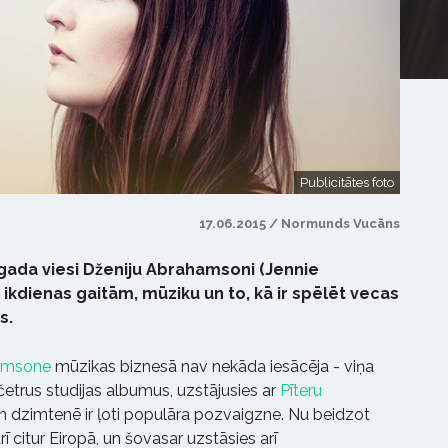
Publicitātes foto
17.06.2015 / Normunds Vucāns
šī gada viesi Dženiju Abrahamsoni (Jennie
ikdienas gaitām, mūziku un to, kā ir spēlēt vecas
s.
hamsone
mūzikas biznesā nav nekāda iesācēja - viņa
 četrus studijas albumus, uzstājusies ar
Pīteru
un dzimtenē ir ļoti populāra pozvaigzne. Nu beidzot
rī citur Eiropā, un šovasar uzstāsies arī