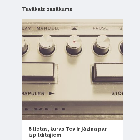
Tuvākais pasākums
6 lietas, kuras Tev ir jāzina par
izpildītājiem