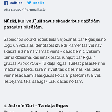
Dalīties
Ieteikt
08.11.2015 / Parmuziku.lv
Mūziķi, kuri veltījuši savus skaņdarbus dažādām
pasaules pilsētām.
Sabiedrībā šobrīd notiek liela viļņošanās par Rīgas jauno
logo un vizuālās identitātes izveidi. Kamēr tas vēl nav
skaidrs, ir zināms vismaz viens - daudziem cilvēkiem
pirmā dziesma, kas ienāk prātā, runājot par Rīgu, ir
grupas
Astro'n'Out
- Tā daļa Rīgas. Turklāt pasaulē ir ne
mazums pilsētu, kurām ir veltītas dziesmas, kas bieži
vien nesadalāmi saaugušas kopā ar pilsētām (vai vēl,
iespējams, tikai saaugs). Lūk, dažas no tām.
1.
Astro'n'Out - Tā daļa Rīgas