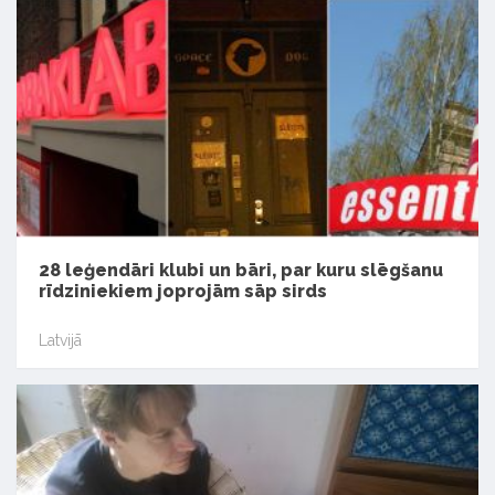
28 leģendāri klubi un bāri, par kuru slēgšanu
rīdziniekiem joprojām sāp sirds
Latvijā