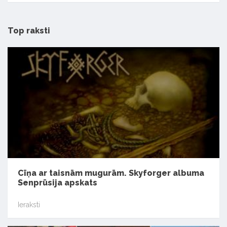
Top raksti
Cīņa ar taisnām mugurām. Skyforger albuma
Senprūsija apskats
Ieraksti