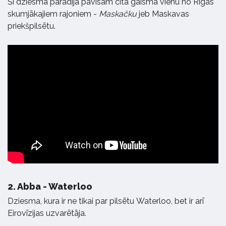
Šī dziesma parādīja pavisam citā gaismā vienu no Rīgas
skumjākajiem rajoniem -
Maskačku
jeb Maskavas
priekšpilsētu.
2.
Abba - Waterloo
Dziesma, kura ir ne tikai par pilsētu Waterloo, bet ir arī
Eirovīzijas uzvarētāja.