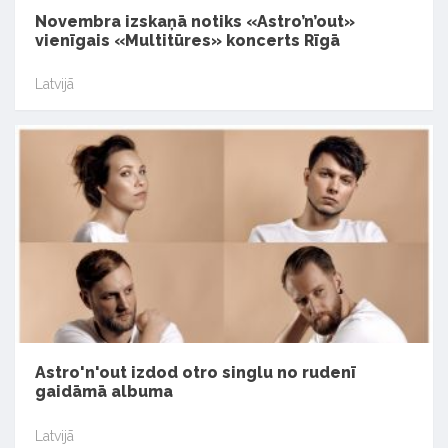
Novembra izskaņā notiks «Astro’n’out»
vienīgais «Multitūres» koncerts Rīgā
Latvijā
Astro'n'out izdod otro singlu no rudenī
gaidāmā albuma
Latvijā