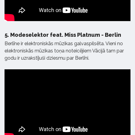
5.
Modeselektor feat. Miss Platnum - Berlin
Berlīne ir elektroniskās mūzikas galvaspilsēta. Vieni no
elektroniskās mūzikas toņa noteicējiem Vācijā tam par
godu ir uzrakstījuši dziesmu par Berlīni.