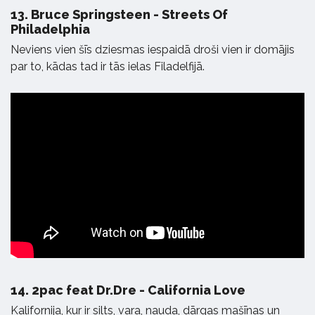
13.
Bruce Springsteen - Streets Of
Philadelphia
Neviens vien šīs dziesmas iespaidā droši vien ir domājis
par to, kādas tad ir tās ielas Filadelfijā.
14.
2pac feat Dr.Dre - California Love
Kalifornija, kur ir silts, vara, nauda, dārgas mašīnas un