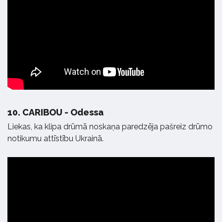
10.
CARIBOU - Odessa
Liekas, ka klipa drūmā noskaņa paredzēja pašreiz drūmo
notikumu attīstību Ukrainā.