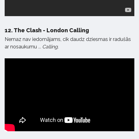
12.
The Clash - London Calling
Nemaz nav iedomājams, cik daudz dziesmas ir radušās
ar nosaukumu
... Calling.