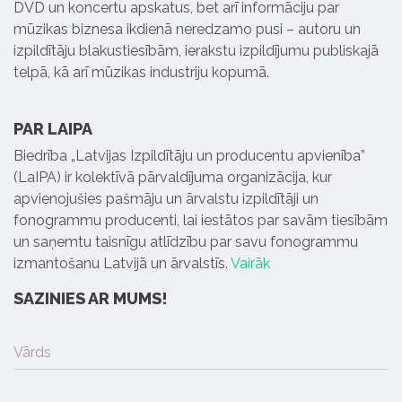
DVD un koncertu apskatus, bet arī informāciju par
mūzikas biznesa ikdienā neredzamo pusi – autoru un
izpildītāju blakustiesībām, ierakstu izpildījumu publiskajā
telpā, kā arī mūzikas industriju kopumā.
PAR LAIPA
Biedrība „Latvijas Izpildītāju un producentu apvienība”
(LaIPA) ir kolektīvā pārvaldījuma organizācija, kur
apvienojušies pašmāju un ārvalstu izpildītāji un
fonogrammu producenti, lai iestātos par savām tiesībām
un saņemtu taisnīgu atlīdzību par savu fonogrammu
izmantošanu Latvijā un ārvalstīs.
Vairāk
SAZINIES AR MUMS!
Vārds