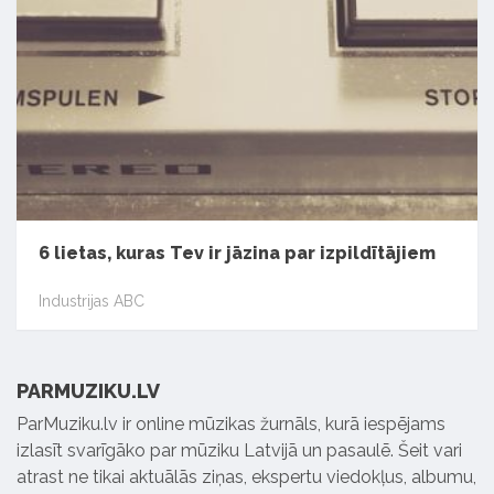
6 lietas, kuras Tev ir jāzina par izpildītājiem
Industrijas ABC
PARMUZIKU.LV
ParMuziku.lv ir online mūzikas žurnāls, kurā iespējams
izlasīt svarīgāko par mūziku Latvijā un pasaulē. Šeit vari
atrast ne tikai aktuālās ziņas, ekspertu viedokļus, albumu,