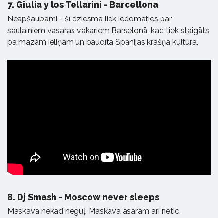
7.
Giulia y los Tellarini - Barcellona
Neapšaubāmi - šī dziesma liek iedomāties par
saulainiem vasaras vakariem Barselonā, kad tiek staigāts
pa mazām ieliņām un baudīta Spānijas krāšņā kultūra.
8.
Dj Smash - Moscow never sleeps
Maskava nekad neguļ. Maskava asarām arī netic.