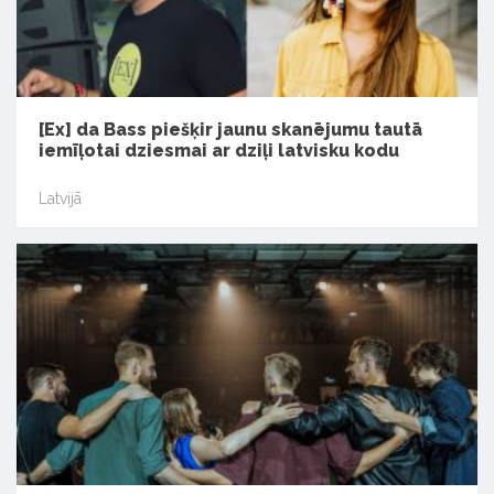
[Ex] da Bass piešķir jaunu skanējumu tautā
iemīļotai dziesmai ar dziļi latvisku kodu
Latvijā