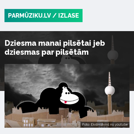
PARMŪZIKU.LV
/ IZLASE
Dziesma manai pilsētai jeb
dziesmas par pilsētām
Foto: Ekrānšāviņš no youtube