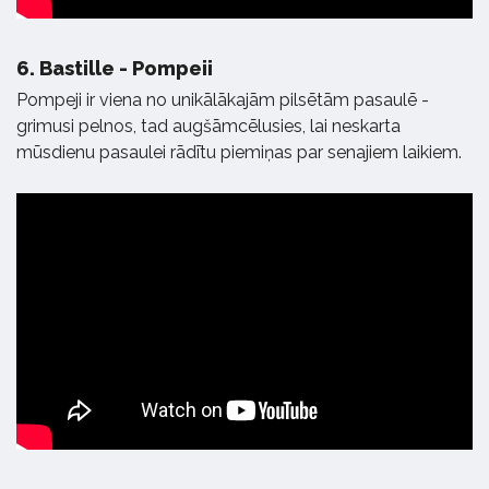
6.
Bastille - Pompeii
Pompeji ir viena no unikālākajām pilsētām pasaulē -
grimusi pelnos, tad augšāmcēlusies, lai neskarta
mūsdienu pasaulei rādītu piemiņas par senajiem laikiem.