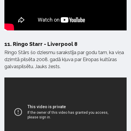
11.
Ringo Starr - Liverpool 8
Ringo Stārs šo dziesmu sarakstīja par godu tam, ka viņa
dzimtā pilsēta 2008. gadā kļuva par Eiropas kultūras
galvaspilsētu. Jauks žests.