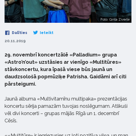
Foto: Ginta Ziverte
Dalīties
Ieteikt
20.11.2019
29. novembrī koncertzālē «Palladium» grupa
«Astro’n’out» uzstāsies ar vienīgo «Multitūres»
stāvkoncertu, kura īpašā viese būs jaunā un
daudzsološā popmūziķe Patrisha. Gaidāmi arī citi
pārsteigumi.
Jaunā albuma «Multivitamīnu multipaka» prezentācijas
koncertu sērija pamazām tuvojas noslēgumam. Atlikuši
vēl divi koncerti – grupas mājās Rīgā un 1. decembrī
Cēsīs.
««Multitūre» ir iegriezusies uz ļoti pozitīva viļņa, un man