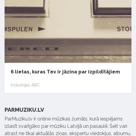
6 lietas, kuras Tev ir jāzina par izpildītājiem
Industrijas ABC
PARMUZIKU.LV
ParMuziku.lv ir online mūzikas žurnāls, kurā iespējams
izlasīt svarīgāko par mūziku Latvijā un pasaulē. Šeit vari
atrast ne tikai aktuālās ziņas, ekspertu viedokļus, albumu,