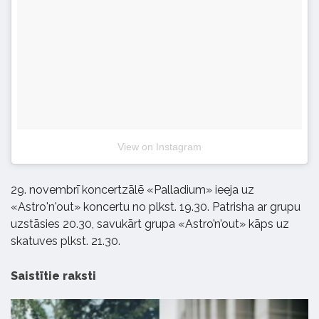
View on Instagram
29. novembrī koncertzālē «Palladium» ieeja uz
«Astro'n'out» koncertu no plkst. 19.30. Patrisha ar grupu
uzstāsies 20.30, savukārt grupa «Astro’n’out» kāps uz
skatuves plkst. 21.30.
Saistītie raksti