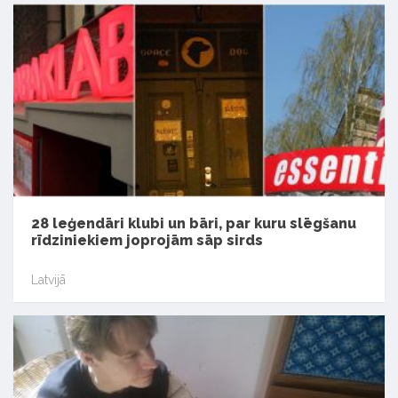
28 leģendāri klubi un bāri, par kuru slēgšanu
rīdziniekiem joprojām sāp sirds
Latvijā