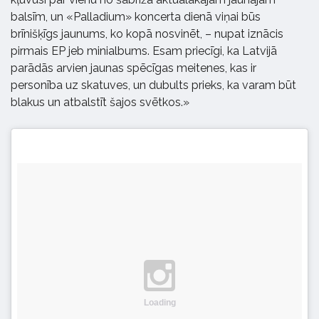
balsīm, un «Palladium» koncerta dienā viņai būs
brīnišķīgs jaunums, ko kopā nosvinēt, – nupat iznācis
pirmais EP jeb minialbums. Esam priecīgi, ka Latvijā
parādās arvien jaunas spēcīgas meitenes, kas ir
personība uz skatuves, un dubults prieks, ka varam būt
blakus un atbalstīt šajos svētkos.»
Loading