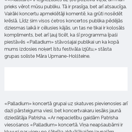
prieks vērot mūsu publiku. Tā ir prasīga, bet arī atsaucīga.
Vairāki koncertu apmeklētāji komentē, ka grūti nosēdēt
krēslā. Līdz šim visos četros koncertos publika pēdējās
dziesmas laikā ir cēlusies kājās, un tas ne tikai ir kolosāls
kompliments, bet arī ļauj ticēt, ka šī programma īpaši
piestāvēs «Palladium» stāvošajai publikai un ka kopā
mums izdosies noķert īstu festivāla izjūtu,» stāsta
grupas soliste Māra Upmane-Holšteine.
«Palladium» koncertā grupai uz skatuves pievienosies arī
daži pārsteiguma viesi, bet koncertvakaru iesāks jaunā
dziedātāja Patrisha. «Ar nepacietību gaidām Patrisha
viesošanos «Palladium» koncertā. Viņa neapšaubāmi ir
kļuvusi par vienu no šābrīža aktuālākajām jaunajām