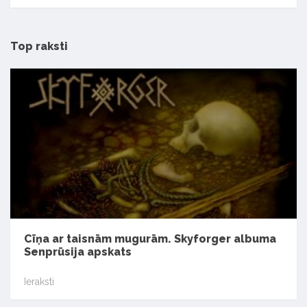
Top raksti
Cīņa ar taisnām mugurām. Skyforger albuma
Senprūsija apskats
Ieraksti