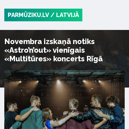
PARMŪZIKU.LV
/ LATVIJĀ
Novembra izskaņā notiks
«Astro’n’out» vienīgais
«Multitūres» koncerts Rīgā