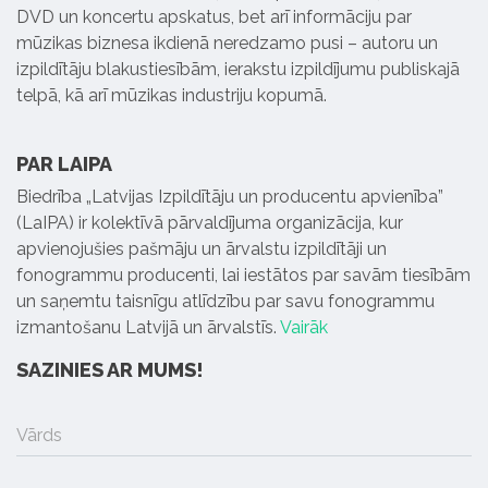
DVD un koncertu apskatus, bet arī informāciju par
mūzikas biznesa ikdienā neredzamo pusi – autoru un
izpildītāju blakustiesībām, ierakstu izpildījumu publiskajā
telpā, kā arī mūzikas industriju kopumā.
PAR LAIPA
Biedrība „Latvijas Izpildītāju un producentu apvienība”
(LaIPA) ir kolektīvā pārvaldījuma organizācija, kur
apvienojušies pašmāju un ārvalstu izpildītāji un
fonogrammu producenti, lai iestātos par savām tiesībām
un saņemtu taisnīgu atlīdzību par savu fonogrammu
izmantošanu Latvijā un ārvalstīs.
Vairāk
SAZINIES AR MUMS!
Vārds