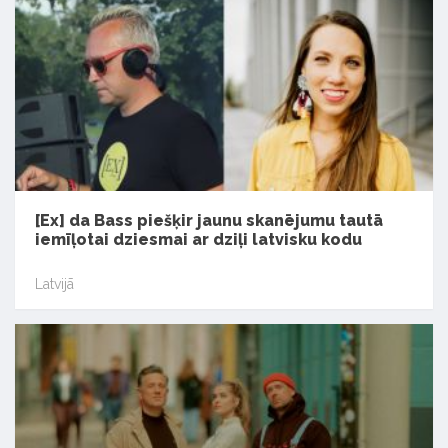
[Ex] da Bass piešķir jaunu skanējumu tautā
iemīļotai dziesmai ar dziļi latvisku kodu
Latvijā