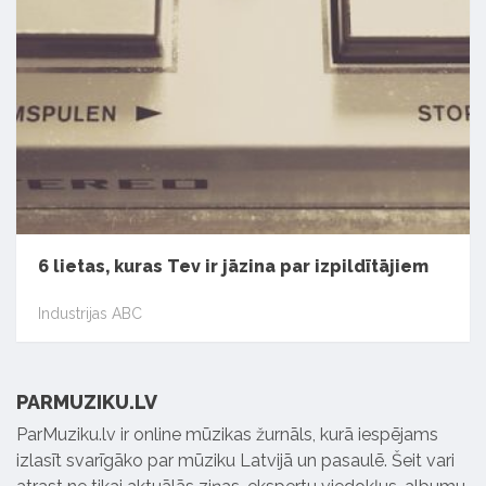
6 lietas, kuras Tev ir jāzina par izpildītājiem
Industrijas ABC
PARMUZIKU.LV
ParMuziku.lv ir online mūzikas žurnāls, kurā iespējams
izlasīt svarīgāko par mūziku Latvijā un pasaulē. Šeit vari