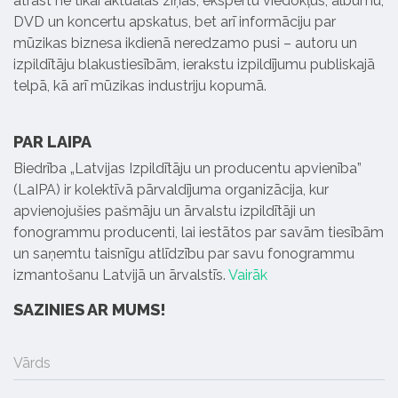
atrast ne tikai aktuālās ziņas, ekspertu viedokļus, albumu,
DVD un koncertu apskatus, bet arī informāciju par
mūzikas biznesa ikdienā neredzamo pusi – autoru un
izpildītāju blakustiesībām, ierakstu izpildījumu publiskajā
telpā, kā arī mūzikas industriju kopumā.
PAR LAIPA
Biedrība „Latvijas Izpildītāju un producentu apvienība”
(LaIPA) ir kolektīvā pārvaldījuma organizācija, kur
apvienojušies pašmāju un ārvalstu izpildītāji un
fonogrammu producenti, lai iestātos par savām tiesībām
un saņemtu taisnīgu atlīdzību par savu fonogrammu
izmantošanu Latvijā un ārvalstīs.
Vairāk
SAZINIES AR MUMS!
Vārds