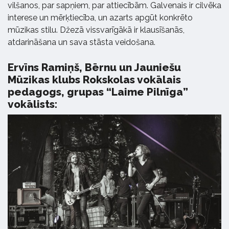
vilšanos, par sapņiem, par attiecībām. Galvenais ir cilvēka
interese un mērķtiecība, un azarts apgūt konkrēto
mūzikas stilu. Džezā vissvarīgākā ir klausīšanās,
atdarināšana un sava stāsta veidošana.
Ervīns Ramiņš, Bērnu un Jauniešu
Mūzikas klubs Rokskolas vokālais
pedagogs, grupas “Laime Pilnīga”
vokālists: