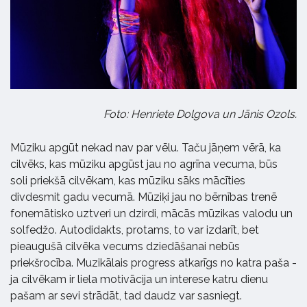
Foto: Henriete Dolgova un Jānis Ozols.
Mūziku apgūt nekad nav par vēlu. Taču jāņem vērā, ka
cilvēks, kas mūziku apgūst jau no agrīna vecuma, būs
soli priekšā cilvēkam, kas mūziku sāks mācīties
divdesmit gadu vecumā. Mūziķi jau no bērnības trenē
fonemātisko uztveri un dzirdi, mācās mūzikas valodu un
solfedžo. Autodidakts, protams, to var izdarīt, bet
pieaugušā cilvēka vecums dziedāšanai nebūs
priekšrocība. Muzikālais progress atkarīgs no katra paša -
ja cilvēkam ir liela motivācija un interese katru dienu
pašam ar sevi strādāt, tad daudz var sasniegt.