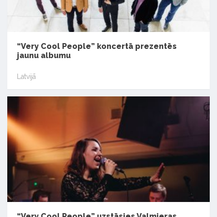
“Very Cool People” koncertā prezentēs
jaunu albumu
Latvijā
“Very Cool People” uzstāsies Valmieras