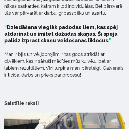
nākas saskarties, katram ir ļoti individuālas. Bet pārsvarā
tās var pārvarēt ar darbu, gribasspēku un azartu.
Dziedāšana vieglāk padodas tiem, kas spēj
atdarināt un imitēt dažādas skaņas. Šī spēja
palīdz izprast skaņu veidošanas līkločus.
Man ir bijis un vēl joprojām ir tas gods strādāt ar
cilvēkiem, kas ir sākuši mācīties mūziku vēlu, bet ar
labiem rezultātiem. Viņi turpina mani pārsteigt. Galvenais
ir ticība, darbs un prieks par procesu!
Saistītie raksti