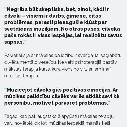
Negribu būt skeptiska, bet, zinot, kādi ir
cilvēki – viņiem ir darbs, ģimene, citas
problēmas, parasti pieaugušie kļūst par
svētdienas mūziķiem. No otras puses, cilvēka
paša rokās ir visas iespējas, lai realizētu savus
sapņus.
Pašrefleksija ar mākslas palīdzību ir svarīga, lai saglabātu
cilvēka mentālo veselību. Ne velti psihoterapijā pastāv
mākslas terapija kurss, kura viens no virzieniem ir arī
mūzikas terapija.
Muzicējot cilvēks gūs pozitīvas emocijas. Ar
mūzikas palīdzību cilvēks varēs atklāt sevi kā
personību, motivēt pārvarēt problēmas.
Tagad, kad pati augstskolā apgūstu mākslas terapiju,
varu novērtēt, cik ļoti mūzikas iespaidā mainās tieši