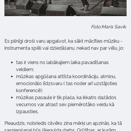
Foto:
Maris Savik
.
Es pilnīgi droši varu apgalvot, ka sākt mācīties mūziku -
instrumenta spēli vai dziedāšanu, nekad nav par vēlu, jo:
tas ir viens no labākajiem laika pavadīšanas
veidiem;
mūzikas apgūšana attīsta koordināciju, atmiņu,
emocionālo līdzsvaru ( tas noder arī uzstājoties
konferencē);
mūzikas pasaule ir tik plaša, ka ikkatrs dažādos
vecumos var atrast sev piemērotāko veidu kā
izpausties.
Pieaudzis, nobriedis cilvēks zina mērķi un apzinās, ka tā
sasniegšanai būs jāiegulda darbs. Grūtības, ar kurām