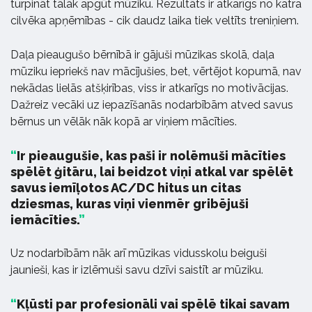
turpināt tālāk apgūt mūziku. Rezultāts ir atkarīgs no katra
cilvēka apņēmības - cik daudz laika tiek veltīts treniņiem.
Daļa pieaugušo bērnībā ir gājuši mūzikas skolā, daļa
mūziku iepriekš nav mācījušies, bet, vērtējot kopumā, nav
nekādas lielās atšķirības, viss ir atkarīgs no motivācijas.
Dažreiz vecāki uz iepazīšanās nodarbībām atved savus
bērnus un vēlāk nāk kopā ar viņiem mācīties.
Ir pieaugušie, kas paši ir nolēmuši mācīties
spēlēt ģitāru, lai beidzot viņi atkal var spēlēt
savus iemīļotos AC/DC hitus un citas
dziesmas, kuras viņi vienmēr gribējuši
iemācīties.
Uz nodarbībām nāk arī mūzikas vidusskolu beiguši
jaunieši, kas ir izlēmuši savu dzīvi saistīt ar mūziku.
Kļūsti par profesionāli vai spēlē tikai savam