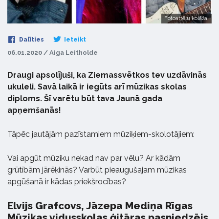
Fotoattēlu kolāža.
Dalīties
Ieteikt
06.01.2020 / Aiga Leitholde
Draugi apsolījuši, ka Ziemassvētkos tev uzdāvinās
ukuleli. Savā laikā ir iegūts arī mūzikas skolas
diploms. Šī varētu būt tava Jaunā gada
apņemšanās!
Tāpēc jautājām pazīstamiem mūziķiem-skolotājiem:
Vai apgūt mūziku nekad nav par vēlu? Ar kādām
grūtībām jārēķinās? Varbūt pieaugušajam mūzikas
apgūšanā ir kādas priekšrocības?
Elvijs Grafcovs, Jāzepa Mediņa Rīgas
Mūzikas vidusskolas ģitāras pasniedzējs,