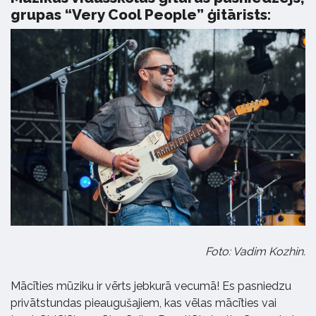
grupas “Very Cool People” ģitārists:
Foto: Vadim Kozhin.
Mācīties mūziku ir vērts jebkurā vecumā! Es pasniedzu
privātstundas pieaugušajiem, kas vēlas mācīties vai