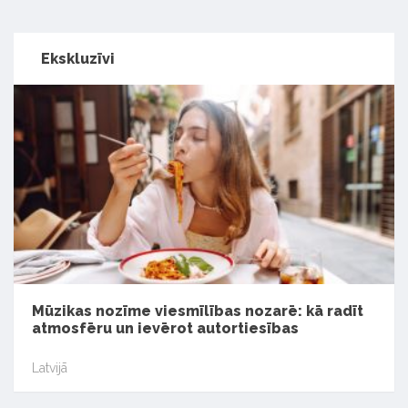
Ekskluzīvi
Mūzikas nozīme viesmīlības nozarē: kā radīt
atmosfēru un ievērot autortiesības
Latvijā