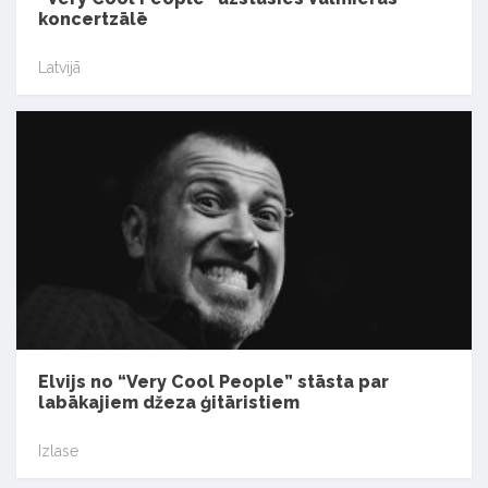
koncertzālē
Latvijā
Elvijs no “Very Cool People” stāsta par
labākajiem džeza ģitāristiem
Izlase