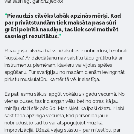
var sasniegt gandrīz jebko!
Pieaudzis cilvēks labāk apzinās mērķi. Kad
par privātstundām tiek maksāta paša sūri
grūti pelnītā naudiņa, tas liek sevi motivēt
sasniegt rezultātus.
Pieauguša cilvēka balss lielākoties ir nobriedusi, tembrāli
"kuplāka". Ar dziedāšanu nav saistītu tādu grūtību kā ar
instrumentu, piemēram, klavieru vai vijoles spēles
apgūšanu. Tur svarīgi jau no mazām dienām ievingrināt
pirkstu muskulatūru, kamēr tā vēl ir elastīga.
Es pati esmu sākusi apgūt vokālu 23 gadu vecumā. No
vienas puses, tas ir diezgan vēlu, bet no otras, kā jau
minēju, daži sāk pēc 60! Man šķiet, ka īpaši džezu ir labi
sākt tādā apzinīgā vecumā, kad personība jau ir
nobriedusi, jo tad to var atspoguļojot mūzikā,
improvizācijā. Džezā vajag stāstu – par mīlestību, par