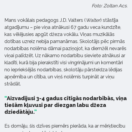
Foto: Zoltan Acs.
Mans vokālais pedagogs J.D. Valters (
Walter
) stāstīja
atgadījumu – pie viņa atnākusi 67 gadu veca kundzīte,
kas vēlējusies apgūt džeza vokālu. Viņas muzikālās
dotības uzreiz nebija pamanāmas. Skolotājs pēc pirmās
nodarbības nolēma dāmai paziņojot, ka diemžēl nevarēs
viņai palīdzēt. Uz nākamo nodarbību sieviete atnākusi ar
kladīti, kurā bija pierakstīti visi vingrinājumi un komentāri
no iepriekšējās nodarbības, skolotāju pārsteidza lēdijas
apņēmība un cītība, un viņš nolēmis turpināt ar viņu
strādāt.
Aizvadījusi 3-4 gadus cītīgās nodarbībās, viņa
tiešām kļuvusi par diezgan labu džeza
dziedātāju.
Es domāju, šis dzīves piemērs pierāda, ka ar mērķtiecību