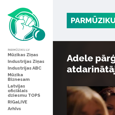
PARMŪZIKU
PARMŪZIKU.LV
Mūzikas Ziņas
Adele pārģ
Industrijas Ziņas
atdarinātā
Industrijas ABC
Mūzika
Biznesam
Latvijas
oficiālais
dziesmu TOPS
RIGaLIVE
Arhīvs