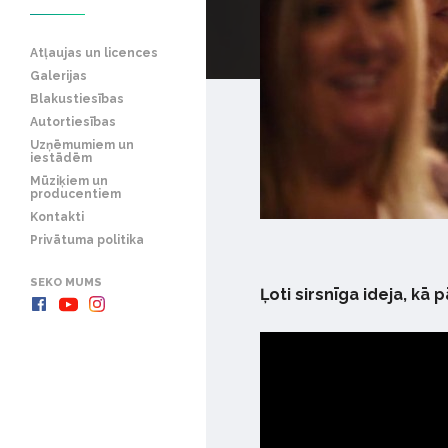
Atļaujas un licences
Galerijas
Blakustiesības
Autortiesības
Uzņēmumiem un
iestādēm
Mūziķiem un
producentiem
Kontakti
Privātuma politika
SEKO MUMS
Ļoti sirsnīga ideja, kā 