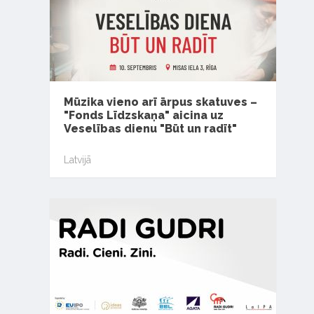
Mūzika vieno arī ārpus skatuves –
"Fonds Līdzskaņa" aicina uz
Veselības dienu "Būt un radīt"
Latvijā