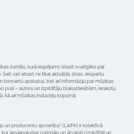
ikas žurnāls, kurā iespējams izlasīt svarīgāko par
Šeit vari atrast ne tikai aktuālās ziņas, ekspertu
 koncertu apskatus, bet arī informāciju par mūzikas
 pusi – autoru un izpildītāju blakustiesībām, ierakstu
pā, kā arī mūzikas industriju kopumā.
tāju un producentu apvienība” (LaIPA) ir kolektīvā
 kur apvienojušies pašmāju un ārvalstu izpildītāji un