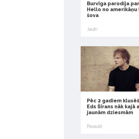
Burvīga parodija pa
Hello no amerikāņu
šova
Jautri
Pēc 2 gadiem klusē
Eds Šīrans nāk kajā 
jaunām dziesmām
Pasaulē