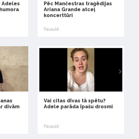
r Adeles
Pēc Mančestras traģēdijas
 humora
Ariana Grande atceļ
koncerttūri
Pasaulē
šanas
Vai citas dīvas tā spētu?
ar divām
Adele parāda īpašu drosmi
Pasaulē