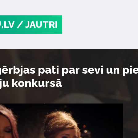
.LV
/ JAUTRI
ērbjas pati par sevi un p
ju konkursā