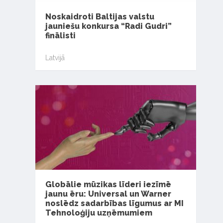
Noskaidroti Baltijas valstu
jauniešu konkursa “Radi Gudri”
finālisti
Latvijā
Globālie mūzikas līderi iezīmē
jaunu ēru: Universal un Warner
noslēdz sadarbības līgumus ar MI
Tehnoloģiju uzņēmumiem