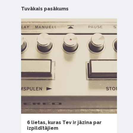
Tuvākais pasākums
6 lietas, kuras Tev ir jāzina par
izpildītājiem