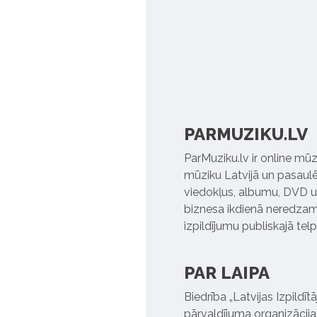
PARMUZIKU.LV
ParMuziku.lv ir online mūz
mūziku Latvijā un pasaulē. 
viedokļus, albumu, DVD un
biznesa ikdienā neredzamo
izpildījumu publiskajā tel
PAR LAIPA
Biedrība „Latvijas Izpildī
pārvaldījuma organizācija,