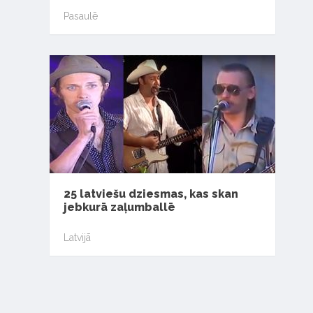
Pasaulē
25 latviešu dziesmas, kas skan
jebkurā zaļumballē
Latvijā