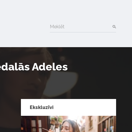
Meklēt
iedalās Adeles
Ekskluzīvi