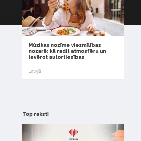
Mūzikas nozīme viesmīlības
nozarē: kā radīt atmosfēru un
ievērot autortiesības
Latvijā
Top raksti