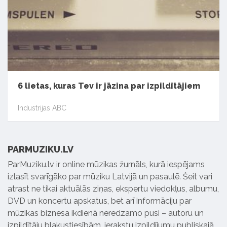
6 lietas, kuras Tev ir jāzina par izpildītājiem
Industrijas ABC
PARMUZIKU.LV
ParMuziku.lv ir online mūzikas žurnāls, kurā iespējams
izlasīt svarīgāko par mūziku Latvijā un pasaulē. Šeit vari
atrast ne tikai aktuālās ziņas, ekspertu viedokļus, albumu,
DVD un koncertu apskatus, bet arī informāciju par
mūzikas biznesa ikdienā neredzamo pusi – autoru un
izpildītāju blakustiesībām, ierakstu izpildījumu publiskajā