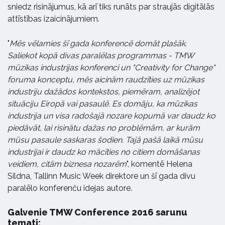
sniedz risinājumus, kā arī tiks runāts par straujās digitālās
attīstības izaicinājumiem.
"
Mēs vēlamies šī gada konferencē domāt plašāk.
Saliekot kopā divas paralēlas programmas - TMW
mūzikas industrijas konferenci un "Creativity for Change"
foruma konceptu, mēs aicinām raudzīties uz mūzikas
industriju dažādos kontekstos, piemēram, analizējot
situāciju Eiropā vai pasaulē. Es domāju, ka mūzikas
industrija un visa radošajā nozare kopumā var daudz ko
piedāvāt, lai risinātu dažas no problēmām, ar kurām
mūsu pasaule saskaras šodien. Tajā pašā laikā mūsu
industrijai ir daudz ko mācīties no citiem domāšanas
veidiem, citām biznesa nozarēm
", komentē Helena
Sildna, Tallinn Music Week direktore un šī gada divu
paralēlo konferenču idejas autore.
Galvenie TMW Conference 2016 sarunu
temati: