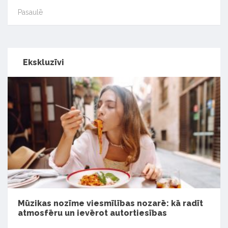
Pasaulē
Ekskluzīvi
Mūzikas nozīme viesmīlības nozarē: kā radīt
atmosfēru un ievērot autortiesības