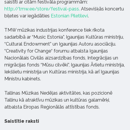
saistīti ar citām festivāla programmām:
http://tmw.ee/store/festival-pass.
Atsevišķās koncertu
biļetes var iegādāties
Estonian Piletilevi
.
TMW mūzikas industrijas konference tiek rīkota
sadarbībā ar “Music Estonia”, Igaunijas Kultūras ministriju,
“Cultural Endowment” un Igaunijas Autoru asociāciju.
“Creativity for Change“ forumu atbalsta Igaunijas
Nacionālais Civilās aizsardzības fonds, Integrācijas un
migrācijas fonds “Mūsu cilvēki”, Igaunijas Ārlietu ministrija,
Iekšlietu ministrija un Kultūras ministrija, kā arī Igaunijas
Ministru kabinets.
Tallinas Mūzikas Nedēļas aktivitātes, kas pozicionē
Tallinu kā atraktīvu mūzikas un kultūras galamērķi,
atbalsta Eiropas Reģionālās attīstības fonds.
Saistītie raksti