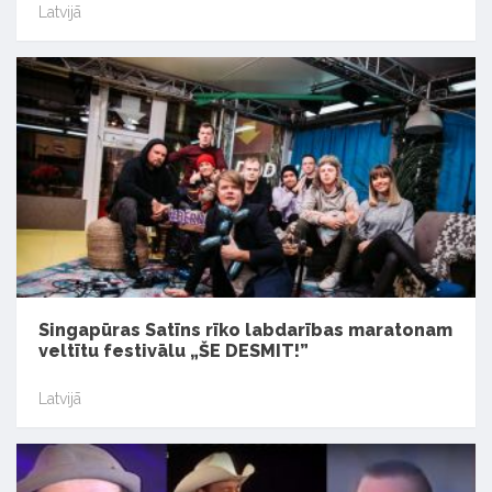
Latvijā
Singapūras Satīns rīko labdarības maratonam
veltītu festivālu „ŠE DESMIT!”
Latvijā