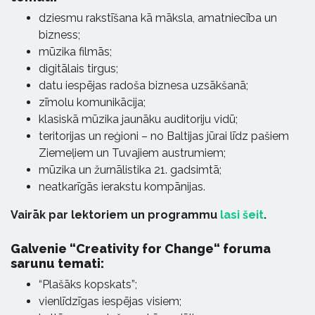
dziesmu rakstīšana kā māksla, amatniecība un
bizness;
mūzika filmās;
digitālais tirgus;
datu iespējas radoša biznesa uzsākšanā;
zīmolu komunikācija;
klasiskā mūzika jaunāku auditoriju vidū;
teritorijas un reģioni – no Baltijas jūrai līdz pašiem
Ziemeļiem un Tuvajiem austrumiem;
mūzika un žurnālistika 21. gadsimtā;
neatkarīgās ierakstu kompānijas.
Vairāk par lektoriem un programmu
lasi šeit
.
Galvenie “Creativity for Change“ foruma
sarunu temati:
“Plašāks kopskats”;
vienlīdzīgas iespējas visiem;