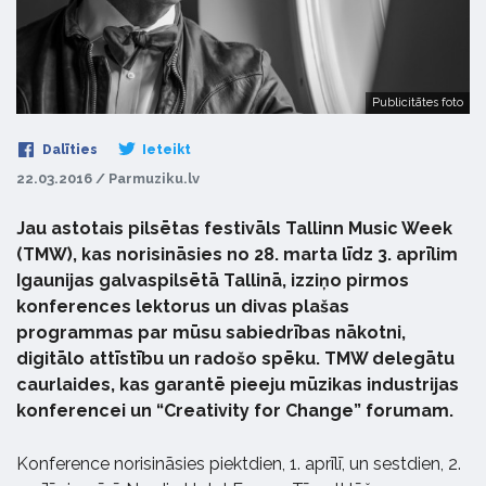
Publicitātes foto
Dalīties
Ieteikt
22.03.2016 / Parmuziku.lv
Jau astotais pilsētas festivāls Tallinn Music Week
(TMW), kas norisināsies no 28. marta līdz 3. aprīlim
Igaunijas galvaspilsētā Tallinā, izziņo pirmos
konferences lektorus un divas plašas
programmas par mūsu sabiedrības nākotni,
digitālo attīstību un radošo spēku. TMW delegātu
caurlaides, kas garantē pieeju mūzikas industrijas
konferencei un “Creativity for Change” forumam.
Konference norisināsies piektdien, 1. aprīlī, un sestdien, 2.