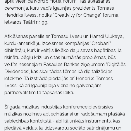
aprīlī viesnīcā Nordic Hotel Forum. Tās atklāšanas
ceremonija, kuru vadīs Igaunijas prezidents Tomass
Hendriks Ilvess
,
notiks “Creativity for Change” foruma
ietvaros Teātrī nr. 99.
Atklāšanas panelis ar Tomasu Ilvesu un Hamdi Ulukaya
,
kurdu-amerikāņu izcelsmes kompānijas "Chobani”
dibinātāju, kurš ir veltījis lielāko daļu savas bagātības, lai
risinātu bēgļu krīzi un citas humānās problēmas, būs
veltīts nesenajam Pasaules Bankas ziņojumam "Digitālās
Dividendes", kas skar tādas tēmas kā digitalizācijas
ietekme. Tā izstrādē piedalījās arī Hendriks Tomass
Ilvess, kā arī Igaunija bija viena no galvenajām
partnervalstīm tā tapšanas laikā.
Šī gada mūzikas industrijas konference pievērsīsies
mūzikas nozīmes apliecināšanai un radošumam plašākā
sabiedrības kontekstā - abi kā unikāls instruments, kas
piedāvā veidus, lai līdzsvarotu sociālo satricinājumu un