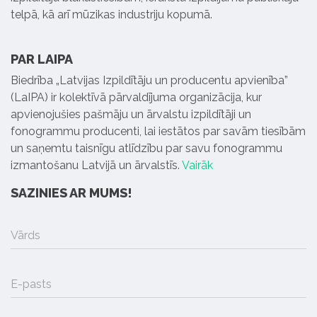
telpā, kā arī mūzikas industriju kopumā.
PAR LAIPA
Biedrība „Latvijas Izpildītāju un producentu apvienība”
(LaIPA) ir kolektīvā pārvaldījuma organizācija, kur
apvienojušies pašmāju un ārvalstu izpildītāji un
fonogrammu producenti, lai iestātos par savām tiesībām
un saņemtu taisnīgu atlīdzību par savu fonogrammu
izmantošanu Latvijā un ārvalstīs.
Vairāk
SAZINIES AR MUMS!
Vārds
E-pasts