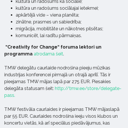
kultūra un radošums kā sociālie;
kultūra un radošums sociālajai ietekmei;
apkārtējā vide – viena planēta;
zinātne, prasmes un sabiedrība;
migrācija, mobilitāte un nākotnes pilsētas;
komunicēt, lai radītu pārmaiņas.
“Creativity for Change“ foruma lektori un
programma
atrodama šeit
.
TMW delegātu caurlaide nodrošina pieeju mūzikas
industrijas konferencei pirmajā un otrajā aprīlī. Tās ir
pieejamas TMW mājas lapā par 275 EUR. Piesakies
delegāta statusam šeit:
http://tmw.ee/store/delegate-
pass.
TMW festivāla caurlaides ir pieejamas TMW mājaslapā
par 55 EUR. Caurlaides nodrošina ieeju visos klubos un
koncertu vietās, kā arī speciālus piedāvājumus, kas