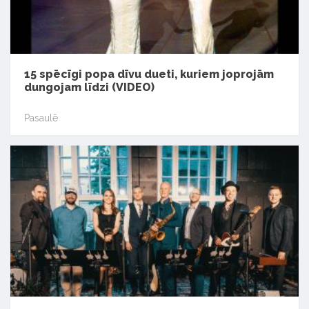
15 spēcīgi popa dīvu dueti, kuriem joprojām
dungojam līdzi (VIDEO)
Pasaulē