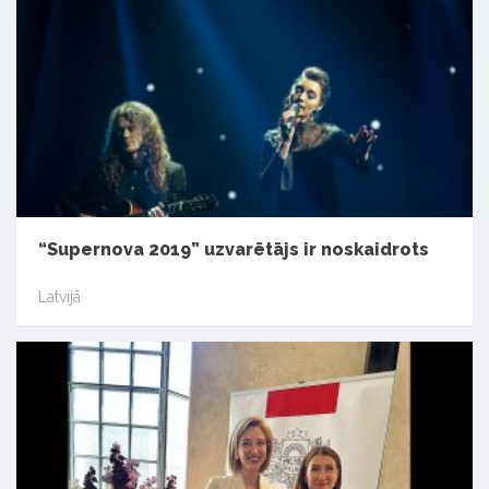
“Supernova 2019” uzvarētājs ir noskaidrots
Latvijā