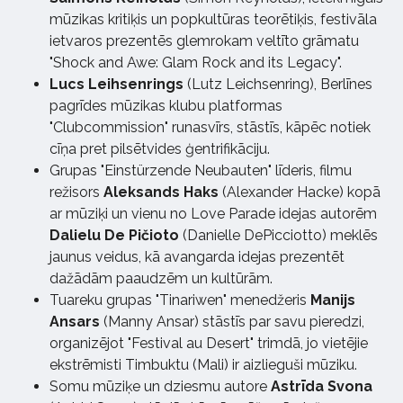
mūzikas kritiķis un popkultūras teorētiķis, festivāla
ietvaros prezentēs glemrokam veltīto grāmatu
"Shock and Awe: Glam Rock and its Legacy".
Lucs Leihsenrings
(Lutz Leichsenring), Berlīnes
pagrīdes mūzikas klubu platformas
"Clubcommission" runasvīrs, stāstīs, kāpēc notiek
cīņa pret pilsētvides ģentrifikāciju.
Grupas "Einstürzende Neubauten" līderis, filmu
režisors
Aleksands Haks
(Alexander Hacke) kopā
ar mūziķi un vienu no Love Parade idejas autorēm
Dalielu De Pičioto
(Danielle DePicciotto) meklēs
jaunus veidus, kā avangarda idejas prezentēt
dažādām paaudzēm un kultūrām.
Tuareku grupas "Tinariwen" menedžeris
Manijs
Ansars
(Manny Ansar) stāstīs par savu pieredzi,
organizējot "Festival au Desert" trimdā, jo vietējie
ekstrēmisti Timbuktu (Mali) ir aizlieguši mūziku.
Somu mūziķe un dziesmu autore
Astrīda Svona