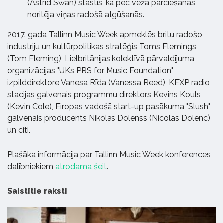
(Astrid Swan) stāstīs, kā pēc vēža pārciešanas
noritēja viņas radošā atgūšanās.
2017. gada Tallinn Music Week apmeklēs britu radošo
industriju un kultūrpolitikas stratēģis Toms Flemings
(Tom Fleming), Lielbritānijas kolektīvā pārvaldījuma
organizācijas "UKs PRS for Music Foundation"
izpilddirektore Vanesa Rīda (Vanessa Reed), KEXP radio
stacijas galvenais programmu direktors Kevins Kouls
(Kevin Cole), Eiropas vadošā start-up pasākuma "Slush"
galvenais producents Nikolas Dolenss (Nicolas Dolenc)
un citi.
Plašāka informācija par Tallinn Music Week konferences
dalībniekiem
atrodama šeit
.
Saistītie raksti