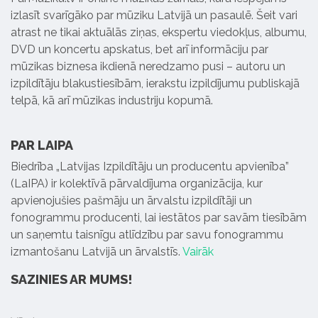
izlasīt svarīgāko par mūziku Latvijā un pasaulē. Šeit vari
atrast ne tikai aktuālās ziņas, ekspertu viedokļus, albumu,
DVD un koncertu apskatus, bet arī informāciju par
mūzikas biznesa ikdienā neredzamo pusi – autoru un
izpildītāju blakustiesībām, ierakstu izpildījumu publiskajā
telpā, kā arī mūzikas industriju kopumā.
PAR LAIPA
Biedrība „Latvijas Izpildītāju un producentu apvienība”
(LaIPA) ir kolektīvā pārvaldījuma organizācija, kur
apvienojušies pašmāju un ārvalstu izpildītāji un
fonogrammu producenti, lai iestātos par savām tiesībām
un saņemtu taisnīgu atlīdzību par savu fonogrammu
izmantošanu Latvijā un ārvalstīs.
Vairāk
SAZINIES AR MUMS!