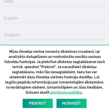
Vārds
E-pasts
Ziņojums
Mūsu tīmekļa vietne izmanto sīkdatnes (cookies), lai
SŪTĪT
analizētu datuplūsmu un nodrošinātu sociālo saziņas
līdzekļu funkcijas. Ja piekrītat sīkdatņu saglabāšanai savā
ierīcē, spiediet “Piekrist”. Ja noraidīsiet sīkdatņu
saglabāšanu, mēs tās nesaglabāsim, taču tas var
ietekmēt dažu tīmekļa vietnes funkciju darbību. Lai
iegūtu papildu informāciju par izmantotajām sīkdatnēm,
© 2026 parmuziku.lv, visas tiesības paturētas
to ievāktajiem datiem, izmantotājiem un Jūsu tiesībām,
lūdzam skatīt
privātuma politiku.
RSS:
ParMuziku.lv
Mūzikas Ziņas
Industrijas Ziņas
Industrijas ABC
Mūzika Biznesam
Latvijas oficiālais
PIEKRIST
NORAIDĪT
dziesmu TOPS
RIGaLIVE