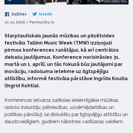
Publicitātes foto
Dalīties
Ieteikt
21.12.2016 / Parmuziku.lv
Starptautiskais jaunās mūzikas un pilsētvides
festivāls Tallinn Music Week (TMW) izziņojuši
pirmos konferences runātājus, kā arī centrālos
debašu jautājumus. Konference norisināsies 31.
martā un 1. aprīlī, un tās fokusā būs jautājumi par
inovāciju, radošuma ietekme uz ilgtspējīgu
attīstību, informē festivāla pārstāve Ingrīda Koutla
(Ingrid Kohtla).
Konferences ietvaros satiksies ietekmīgākie mūzikas,
radošo industriju, pētniecības, uzņēmējdarbības un
politikas pārstāvji, lai diskutētu par ilgtspējīgu attīstību un
daudzveidīgiem, gudriem nākotnes vadīšanas veidiem.