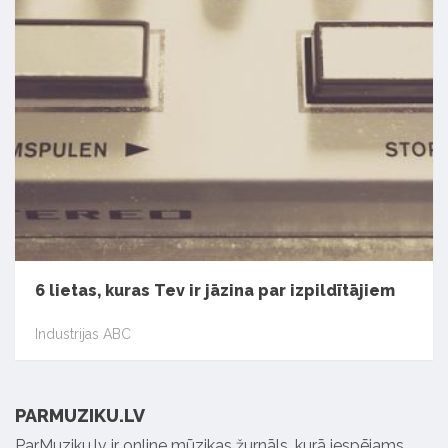
6 lietas, kuras Tev ir jāzina par izpildītājiem
Industrijas ABC
PARMUZIKU.LV
ParMuziku.lv ir online mūzikas žurnāls, kurā iespējams