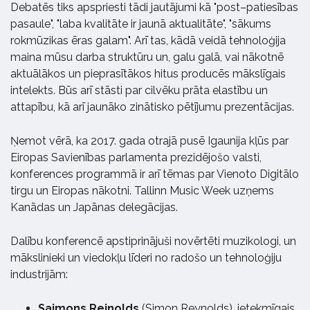
Debatēs tiks apspriesti tādi jautājumi kā "post–patiesības
pasaule", "laba kvalitāte ir jaunā aktualitāte", "sākums
rokmūzikas ēras galam". Arī tas, kādā veidā tehnoloģija
maina mūsu darba struktūru un, galu galā, vai nākotnē
aktuālākos un pieprasītākos hitus producēs mākslīgais
intelekts. Būs arī stāsti par cilvēku prāta elastību un
attapību, kā arī jaunāko zinātisko pētījumu prezentācijas.
Ņemot vērā, ka 2017. gada otrajā pusē Igaunija kļūs par
Eiropas Savienības parlamenta prezidējošo valsti,
konferences programmā ir arī tēmas par Vienoto Digitālo
tirgu un Eiropas nākotni. Tallinn Music Week uzņems
Kanādas un Japānas delegācijas.
Dalību konferencē apstiprinājuši novērtēti muzikologi, un
mākslinieki un viedokļu līderi no radošo un tehnoloģiju
industrijām:
Saimons Reinolds
(Simon Reynolds), ietekmīgais