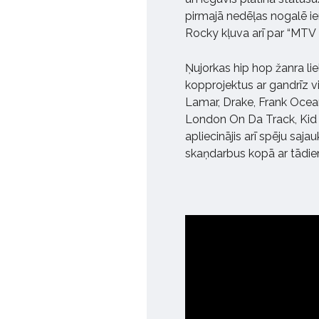
pirmajā nedēļas nogalē ie
Rocky kļuva arī par “MTV 
Ņujorkas hip hop žanra l
kopprojektus ar gandrīz v
Lamar, Drake, Frank Ocean
London On Da Track, Kid 
apliecinājis arī spēju saj
skaņdarbus kopā ar tādi