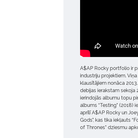
A$AP Rocky portfolio ir pi
industriju projektiem. Viņ
klausītājiem nonāca 2013.
debijas ierakstam sekoja 
ierindojās albumu topu pi
albums “Testing” (2018) ie
aprīlī A$AP Rocky un Joe
Gods", kas tika iekļauts 
of Thrones” dziesmu apk