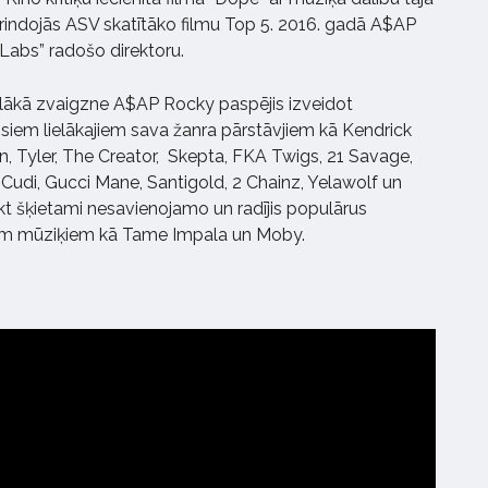
rindojās ASV skatītāko filmu Top 5. 2016. gadā A$AP
Labs” radošo direktoru.
ielākā zvaigzne A$AP Rocky paspējis izveidot
isiem lielākajiem sava žanra pārstāvjiem kā Kendrick
, Tyler, The Creator, Skepta, FKA Twigs, 21 Savage,
Cudi, Gucci Mane, Santigold, 2 Chainz, Yelawolf un
aukt šķietami nesavienojamo un radījis populārus
em mūziķiem kā Tame Impala un Moby.