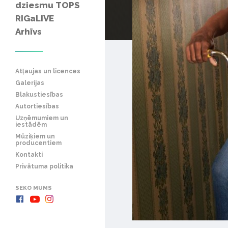
dziesmu TOPS
RIGaLIVE
Arhīvs
Atļaujas un licences
Galerijas
Blakustiesības
Autortiesības
Uzņēmumiem un
iestādēm
Mūziķiem un
producentiem
Kontakti
Privātuma politika
SEKO MUMS