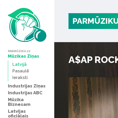
PARMŪZIKU
PARMŪZIKU.LV
Mūzikas Ziņas
A$AP ROCK
Latvijā
Pasaulē
Ieraksti
Industrijas Ziņas
Industrijas ABC
Mūzika
Biznesam
Latvijas
oficiālais