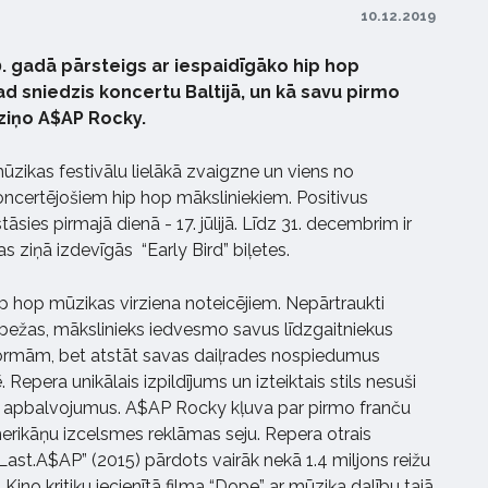
10.12.2019
0. gadā pārsteigs ar iespaidīgāko hip hop
d sniedzis koncertu Baltijā, un kā savu pirmo
ziņo A$AP Rocky.
ūzikas festivālu lielākā zvaigzne un viens no
ncertējošiem hip hop māksliniekiem. Positivus
sies pirmajā dienā - 17. jūlijā. Līdz 31. decembrim ir
 ziņā izdevīgās “Early Bird” biļetes.
p hop mūzikas virziena noteicējiem. Nepārtraukti
obežas, mākslinieks iedvesmo savus līdzgaitniekus
ormām, bet atstāt savas daiļrades nospiedumus
Repera unikālais izpildījums un izteiktais stils nesuši
s apbalvojumus. A$AP Rocky kļuva par pirmo franču
ikāņu izcelsmes reklāmas seju. Repera otrais
Last.A$AP” (2015) pārdots vairāk nekā 1.4 miljons reižu
 Kino kritiķu iecienītā filma “Dope” ar mūziķa dalību tajā