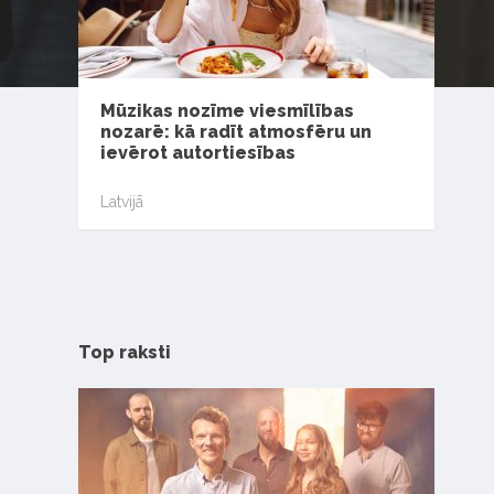
Mūzikas nozīme viesmīlības
nozarē: kā radīt atmosfēru un
ievērot autortiesības
Latvijā
Top raksti