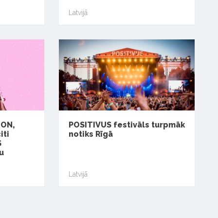
Latvijā
ION,
POSITIVUS festivāls turpmāk
iti
notiks Rīgā
S
u
Latvijā