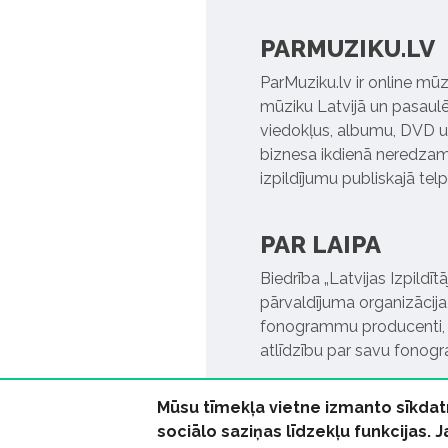
PARMUZIKU.LV
ParMuziku.lv ir online mūz
mūziku Latvijā un pasaulē. 
viedokļus, albumu, DVD un
biznesa ikdienā neredzamo
izpildījumu publiskajā tel
PAR LAIPA
Biedrība „Latvijas Izpildī
pārvaldījuma organizācija,
fonogrammu producenti, l
atlīdzību par savu fonog
Mūsu tīmekļa vietne izmanto sīkdat
sociālo saziņas līdzekļu funkcijas. 