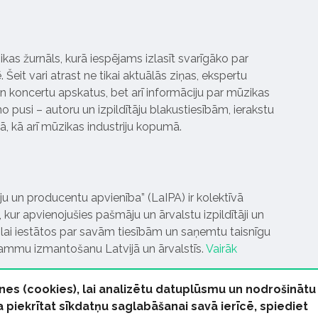
ikas žurnāls, kurā iespējams izlasīt svarīgāko par
Šeit vari atrast ne tikai aktuālās ziņas, ekspertu
 koncertu apskatus, bet arī informāciju par mūzikas
 pusi – autoru un izpildītāju blakustiesībām, ierakstu
pā, kā arī mūzikas industriju kopumā.
tāju un producentu apvienība” (LaIPA) ir kolektīvā
 kur apvienojušies pašmāju un ārvalstu izpildītāji un
ai iestātos par savām tiesībām un saņemtu taisnīgu
rammu izmantošanu Latvijā un ārvalstīs.
Vairāk
nes (cookies), lai analizētu datuplūsmu un nodrošinātu
Ja piekrītat sīkdatņu saglabāšanai savā ierīcē, spiediet