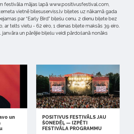
rim festivāla mājas lapā www.positivusfestival.com,
nterneta vietnē bilesuserviss.lv biļetes uz nākamā gada
eejamas par “Early Bird” biļešu cenu. 2 dienu biļete bez
, ar telts vietu - 62 eiro, 1 dienas biļete maksās 39 eiro.
. janvāra un pārējie biļešu veidi pārdošanā nonāks
avo un
POSITIVUS FESTIVĀLS JAU
a
ŠONEDĒĻ — IZPĒTI
u
FESTIVĀLA PROGRAMMU