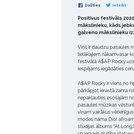
Dalīties
Ieteikt
Positivus festivāls 202
mākslinieku, kāds jebka
galveno mākslinieku iz
Viņš ir daudzu pasaules m
lielākajiem nākamvasar ko
festivālā A$AP Rocky uzstā
iespējams iegādāties cenas
A$AP Rocky ir viens no hi
pārkāpjot ierastā žanra r
nepakļauties esošajām n
pasaules mūzikas vēsturē. 
viņam vairākus vērienīgu
modes nama Dior afroamer
studijas albums “At.Long.
un ieguvis platīna statusu.