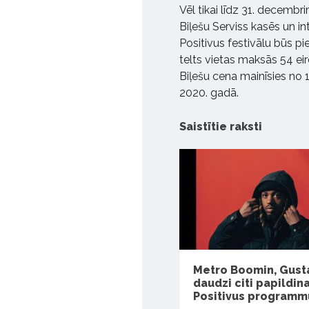
Vēl tikai līdz 31. decemb
Biļešu Serviss kasēs un i
Positivus festivālu būs pi
telts vietas maksās 54 eiro
Biļešu cena mainīsies no 1
2020. gadā.
Saistītie raksti
Metro Boomin, Gust
daudzi citi papildin
Positivus programm