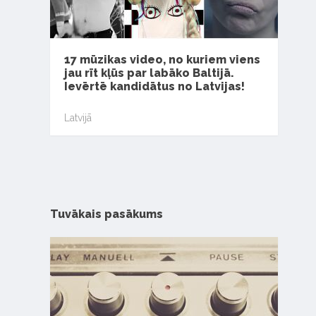
17 mūzikas video, no kuriem viens
jau rīt kļūs par labāko Baltijā.
Ievērtē kandidātus no Latvijas!
Latvijā
Tuvākais pasākums