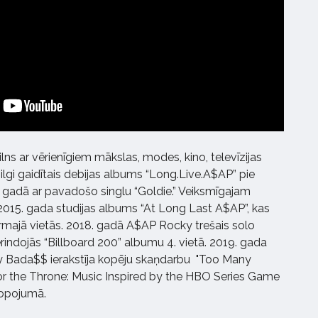
lns ar vērienīgiem mākslas, modes, kino, televīzijas
a ilgi gaidītais debijas albums “Long.Live.A$AP” pie
 gadā ar pavadošo singlu “Goldie.” Veiksmīgajam
2015. gada studijas albums “At Long Last A$AP”, kas
rmajā vietās. 2018. gadā A$AP Rocky trešais solo
rindojās “Billboard 200” albumu 4. vietā. 2019. gada
y Bada$$ ierakstīja kopēju skaņdarbu "Too Many
“For the Throne: Music Inspired by the HBO Series Game
opojumā.