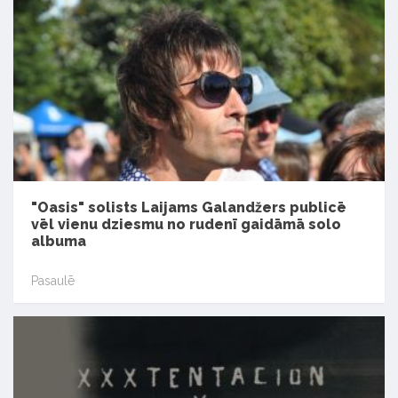
"Oasis" solists Laijams Galandžers publicē
vēl vienu dziesmu no rudenī gaidāmā solo
albuma
Pasaulē