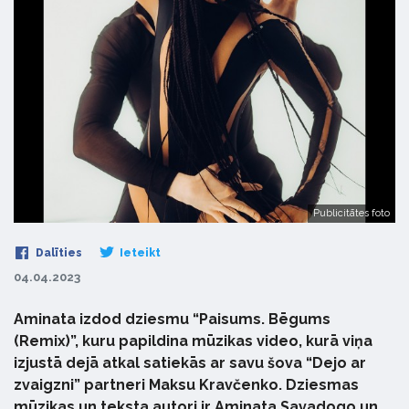
Publicitātes foto
Dalīties
Ieteikt
04.04.2023
Aminata izdod dziesmu “Paisums. Bēgums
(Remix)”, kuru papildina mūzikas video, kurā viņa
izjustā dejā atkal satiekās ar savu šova “Dejo ar
zvaigzni” partneri Maksu Kravčenko. Dziesmas
mūzikas un teksta autori ir Aminata Savadogo un