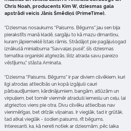
Chris Noah, producents Kim W, dziesmas gala
apstrādi veicis Jānis Šmēdiņš (PrimeTime).
“Dziesmas nosaukums “Paisums. Bēgums” jau sen bija
pierakstīts manā kladē, sargāju to kā mazu dimantiņu,
kuram jāpiemeklē īstais rāmis. Strādājot pie pagājušogad
iznākušā minialbuma “Savvaļas pusē”, šīs dziesmas
tematika organiski atgriezās, līdz atrada savu pareizo
vēstījumu,” stāsta Aminata.
“Dziesma “Paisums. Bēgums” ir par diviem cilvēkiem, kuri
ilgi atrodas attiecībās un kopā izgājuši cauri
pārbaudījumiem, kārdinājumiem, bangām, atlūzām un
virpuļiem, bet tomēr vienmēr atraduši iemeslu un ceļu, lai
atgrieztos viens pie otra. Divu cilvēku attiecības nav
vienmērīgas, bet drīzāk viļņainas. Ir vieglāk, tad ir grūtāk,
tad atkal vieglāk - šodien paisums, rīt bēgums.
Interesanti, ka, kā nereti notiek ar dziesmām, pēc laika