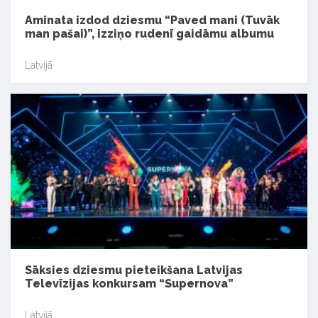
Aminata izdod dziesmu “Paved mani (Tuvāk
man pašai)”, izziņo rudenī gaidāmu albumu
Latvijā
Sāksies dziesmu pieteikšana Latvijas
Televīzijas konkursam “Supernova”
Latvijā