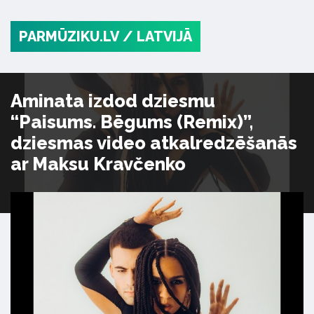
PARMŪZIKU.LV
/ LATVIJĀ
Aminata izdod dziesmu
“Paisums. Bēgums (Remix)”,
dziesmas video atkalredzēšanās
ar Maksu Kravčenko