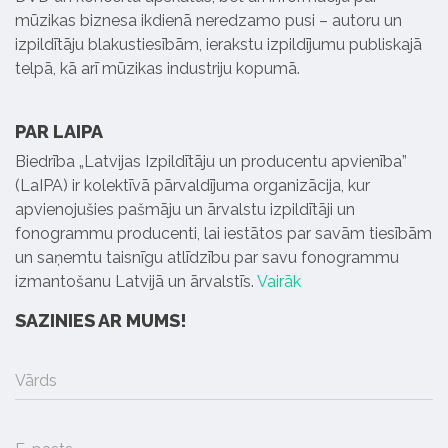
mūzikas biznesa ikdienā neredzamo pusi – autoru un
izpildītāju blakustiesībām, ierakstu izpildījumu publiskajā
telpā, kā arī mūzikas industriju kopumā.
PAR LAIPA
Biedrība „Latvijas Izpildītāju un producentu apvienība”
(LaIPA) ir kolektīvā pārvaldījuma organizācija, kur
apvienojušies pašmāju un ārvalstu izpildītāji un
fonogrammu producenti, lai iestātos par savām tiesībām
un saņemtu taisnīgu atlīdzību par savu fonogrammu
izmantošanu Latvijā un ārvalstīs.
Vairāk
SAZINIES AR MUMS!
Vārds