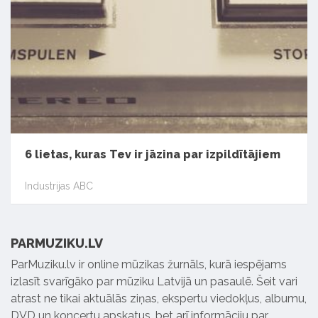
6 lietas, kuras Tev ir jāzina par izpildītājiem
Industrijas ABC
PARMUZIKU.LV
ParMuziku.lv ir online mūzikas žurnāls, kurā iespējams
izlasīt svarīgāko par mūziku Latvijā un pasaulē. Šeit vari
atrast ne tikai aktuālās ziņas, ekspertu viedokļus, albumu,
DVD un koncertu apskatus, bet arī informāciju par