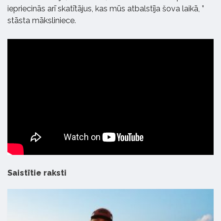
iepriecinās arī skatītājus, kas mūs atbalstīja šova laikā, ”
stāsta māksliniece.
Saistītie raksti