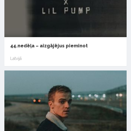
44.nedēļa – aizgājējus pieminot
Latvijā