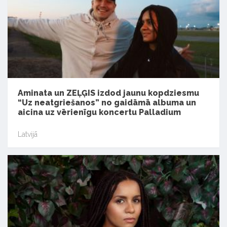
Aminata un ZEĻĢIS izdod jaunu kopdziesmu
“Uz neatgriešanos” no gaidāmā albuma un
aicina uz vērienīgu koncertu Palladium
Latvijā