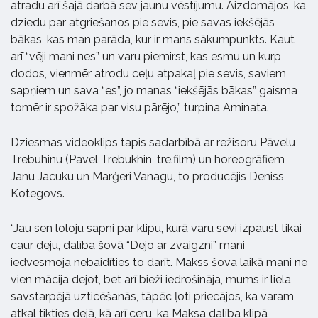
atradu arī šajā darbā sev jaunu vēstījumu. Aizdomājos, ka
dziedu par atgriešanos pie sevis, pie savas iekšējās
bākas, kas man parāda, kur ir mans sākumpunkts. Kaut
arī “vēji mani nes” un varu piemirst, kas esmu un kurp
dodos, vienmēr atrodu ceļu atpakaļ pie sevis, saviem
sapņiem un sava “es”, jo manas “iekšējās bākas” gaisma
tomēr ir spožāka par visu pārējo,” turpina Aminata.
Dziesmas videoklips tapis sadarbībā ar režisoru Pāvelu
Trebuhinu (Pavel Trebukhin, tre.film) un horeogrāfiem
Janu Jacuku un Marģeri Vanagu, to producējis Deniss
Kotegovs.
“Jau sen loloju sapni par klipu, kurā varu sevi izpaust tikai
caur deju, dalība šovā “Dejo ar zvaigzni” mani
iedvesmoja nebaidīties to darīt. Makss šova laikā mani ne
vien mācija dejot, bet arī bieži iedrošināja, mums ir liela
savstarpējā uzticēšanās, tāpēc ļoti priecājos, ka varam
atkal tikties dejā, kā arī ceru, ka Maksa dalība klipā