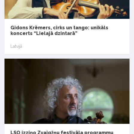
Gidons Krēmers, cirks un tango: unikāls
koncerts “Lielajā dzintarā”
Latvijā
LSO izziņo Zvaigžņu festivāla programmu