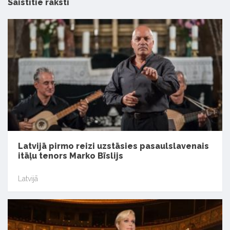
Saistītie raksti
Latvijā pirmo reizi uzstāsies pasaulslavenais
itāļu tenors Marko Bīslijs
Latvijā