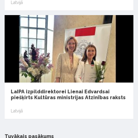
Latvijā
LaIPA izpilddirektorei Lienai Edvardsai
piešķirts Kultūras ministrijas Atzinības raksts
Latvijā
Tuvākais pasākums