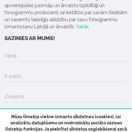
apvienojušies pašmāju un ārvalstu izpildītāji un
fonogrammu producenti, lai iestātos par savām tiesībām
un saņemtu taisnīgu atlīdzību par savu fonogrammu
izmantošanu Latvijā un ārvalstīs.
Vairāk
SAZINIES AR MUMS!
Vārds
E-pasts
Ziņojums
Mūsu tīmekļa vietne izmanto sīkdatnes (cookies), lai
SŪTĪT
analizētu datuplūsmu un nodrošinātu sociālo saziņas
līdzekļu funkcijas. Ja piekrītat sīkdatņu saglabāšanai savā