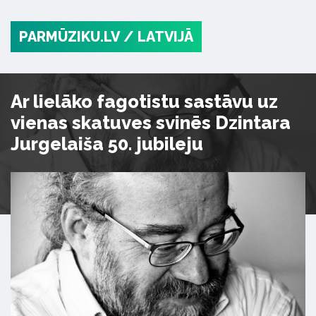
PARMŪZIKU.LV
/ LATVIJĀ
Ar lielāko fagotistu sastāvu uz
vienas skatuves svinēs Dzintara
Jurgelaiša 50. jubileju