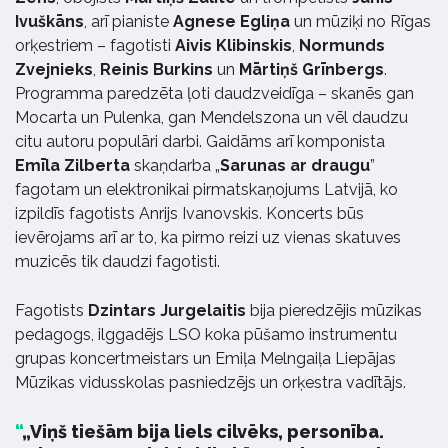
Ivuškāns
, arī pianiste
Agnese Egliņa
un mūziķi no Rīgas
orķestriem – fagotisti
Aivis Klibinskis
,
Normunds
Zvejnieks
,
Reinis Burkins
un
Mārtiņš Grīnbergs
.
Programma paredzēta ļoti daudzveidīga – skanēs gan
Mocarta un Pulenka, gan Mendelszona un vēl daudzu
citu autoru populāri darbi. Gaidāms arī komponista
Emīla Zilberta
skaņdarba „
Sarunas ar draugu
”
fagotam un elektronikai pirmatskaņojums Latvijā, ko
izpildīs fagotists Anrijs Ivanovskis. Koncerts būs
ievērojams arī ar to, ka pirmo reizi uz vienas skatuves
muzicēs tik daudzi fagotisti.
Fagotists
Dzintars Jurgelaitis
bija pieredzējis mūzikas
pedagogs, ilggadējs LSO koka pūšamo instrumentu
grupas koncertmeistars un Emiļa Melngaiļa Liepājas
Mūzikas vidusskolas pasniedzējs un orķestra vadītājs.
„Viņš tiešām bija liels cilvēks, personība.