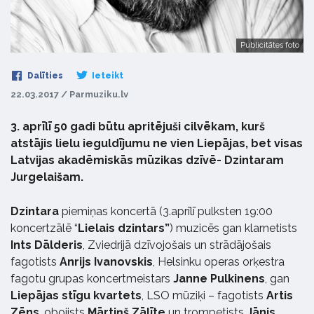
Publicitātes foto
Dalīties
Ieteikt
22.03.2017 / Parmuziku.lv
3. aprīlī 50 gadi būtu apritējuši cilvēkam, kurš
atstājis lielu ieguldījumu ne vien Liepājas, bet visas
Latvijas akadēmiskās mūzikas dzīvē- Dzintaram
Jurgelaišam.
Dzintara
piemiņas koncertā (3.aprīlī pulksten 19:00
koncertzālē “
Lielais dzintars”
) muzicēs gan klarnetists
Ints Dālderis
, Zviedrijā dzīvojošais un strādājošais
fagotists
Anrijs Ivanovskis
, Helsinku operas orķestra
fagotu grupas koncertmeistars
Janne Pulkinens
, gan
Liepājas stīgu kvartets
, LSO mūziķi – fagotists
Artis
Zēns
, obojists
Mārtiņš Zālīte
un trompetists
Jānis