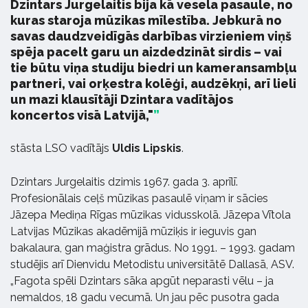
Dzintars Jurgelaitis bija kā vesela pasaule, no
kuras staroja mūzikas mīlestība. Jebkurā no
savas daudzveidīgās darbības virzieniem viņš
spēja pacelt garu un aizdedzināt sirdis – vai
tie būtu viņa studiju biedri un kameransambļu
partneri, vai orķestra kolēģi, audzēkņi, arī lieli
un mazi klausītāji Dzintara vadītājos
koncertos visā Latvijā,"
stāsta LSO vadītājs
Uldis Lipskis
.
Dzintars Jurgelaitis dzimis 1967. gada 3. aprīlī.
Profesionālais ceļš mūzikas pasaulē viņam ir sācies
Jāzepa Mediņa Rīgas mūzikas vidusskolā. Jāzepa Vītola
Latvijas Mūzikas akadēmijā mūziķis ir ieguvis gan
bakalaura, gan maģistra grādus. No 1991. – 1993. gadam
studējis arī Dienvidu Metodistu universitātē Dallasā, ASV.
„Fagota spēli Dzintars sāka apgūt neparasti vēlu – ja
nemaldos, 18 gadu vecumā. Un jau pēc pusotra gada