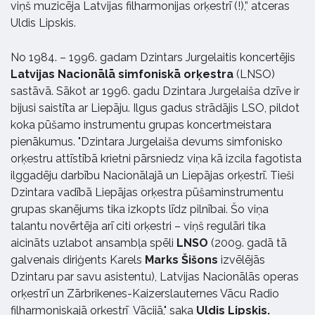
viņš muzicēja Latvijas filharmonijas orķestrī (!),” atceras
Uldis Lipskis.
No 1984. – 1996. gadam Dzintars Jurgelaitis koncertējis
Latvijas Nacionālā simfoniskā orķestra
(LNSO)
sastāvā. Sākot ar 1996. gadu Dzintara Jurgelaiša dzīve ir
bijusi saistīta ar Liepāju. Ilgus gadus strādājis LSO, pildot
koka pūšamo instrumentu grupas koncertmeistara
pienākumus. "Dzintara Jurgelaiša devums simfonisko
orķestru attīstībā krietni pārsniedz viņa kā izcila fagotista
ilggadēju darbību Nacionālajā un Liepājas orķestrī. Tieši
Dzintara vadībā Liepājas orķestra pūšaminstrumentu
grupas skanējums tika izkopts līdz pilnībai. Šo viņa
talantu novērtēja arī citi orķestri – viņš regulāri tika
aicināts uzlabot ansambļa spēli
LNSO
(2009. gadā tā
galvenais diriģents Karels
Marks Šišons
izvēlējās
Dzintaru par savu asistentu), Latvijas Nacionālās operas
orķestrī un Zārbrikenes-Kaizerslauternes Vācu Radio
filharmoniskajā orķestrī Vācijā," saka
Uldis Lipskis.