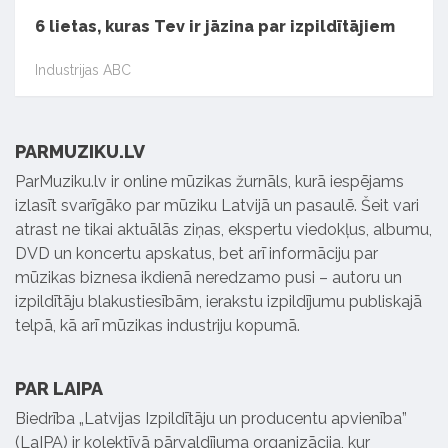
6 lietas, kuras Tev ir jāzina par izpildītājiem
Industrijas ABC
PARMUZIKU.LV
ParMuziku.lv ir online mūzikas žurnāls, kurā iespējams
izlasīt svarīgāko par mūziku Latvijā un pasaulē. Šeit vari
atrast ne tikai aktuālās ziņas, ekspertu viedokļus, albumu,
DVD un koncertu apskatus, bet arī informāciju par
mūzikas biznesa ikdienā neredzamo pusi – autoru un
izpildītāju blakustiesībām, ierakstu izpildījumu publiskajā
telpā, kā arī mūzikas industriju kopumā.
PAR LAIPA
Biedrība „Latvijas Izpildītāju un producentu apvienība”
(LaIPA) ir kolektīvā pārvaldījuma organizācija, kur