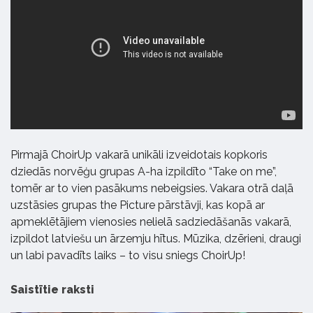
Pirmajā ChoirUp vakarā unikāli izveidotais kopkoris
dziedās norvēģu grupas A-ha izpildīto “Take on me”,
tomēr ar to vien pasākums nebeigsies. Vakara otrā daļā
uzstāsies grupas the Picture pārstāvji, kas kopā ar
apmeklētājiem vienosies nelielā sadziedāšanās vakarā,
izpildot latviešu un ārzemju hītus. Mūzika, dzērieni, draugi
un labi pavadīts laiks – to visu sniegs ChoirUp!
Saistītie raksti