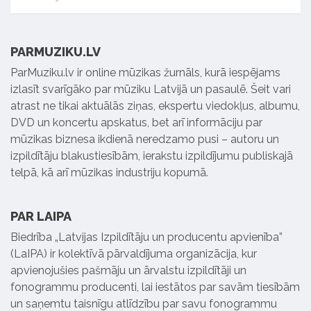
PARMUZIKU.LV
ParMuziku.lv ir online mūzikas žurnāls, kurā iespējams
izlasīt svarīgāko par mūziku Latvijā un pasaulē. Šeit vari
atrast ne tikai aktuālās ziņas, ekspertu viedokļus, albumu,
DVD un koncertu apskatus, bet arī informāciju par
mūzikas biznesa ikdienā neredzamo pusi – autoru un
izpildītāju blakustiesībām, ierakstu izpildījumu publiskajā
telpā, kā arī mūzikas industriju kopumā.
PAR LAIPA
Biedrība „Latvijas Izpildītāju un producentu apvienība”
(LaIPA) ir kolektīvā pārvaldījuma organizācija, kur
apvienojušies pašmāju un ārvalstu izpildītāji un
fonogrammu producenti, lai iestātos par savām tiesībām
un saņemtu taisnīgu atlīdzību par savu fonogrammu