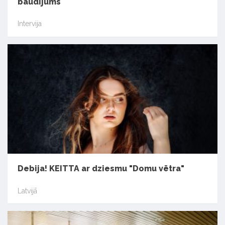
baudījums
Intervija
Debija! KEITTA ar dziesmu "Domu vētra"
Latvijā