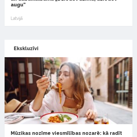
augu”
Latvijā
Ekskluzīvi
Mūzikas nozīme viesmīlības nozarē: kā radīt