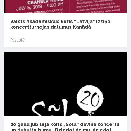
Valsts Akadēmiskais koris “Latvija” izziņo
koncertturnejas datumus Kanādā
Pasaulē
20 gadu jubilejā koris „Sõla” dāvina koncertu
un dubultalbumu „Dziedot dzimu, dziedot