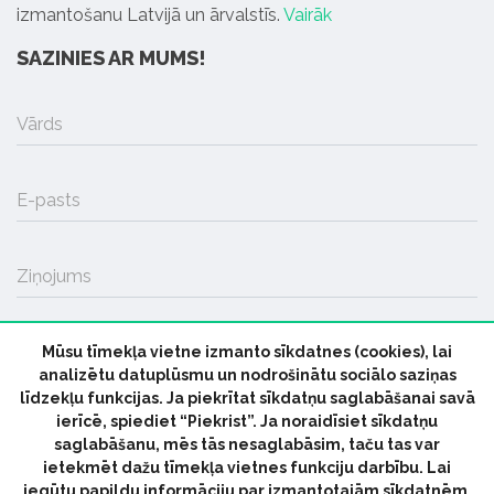
izmantošanu Latvijā un ārvalstīs.
Vairāk
SAZINIES AR MUMS!
Vārds
E-pasts
Ziņojums
Mūsu tīmekļa vietne izmanto sīkdatnes (cookies), lai
SŪTĪT
analizētu datuplūsmu un nodrošinātu sociālo saziņas
līdzekļu funkcijas. Ja piekrītat sīkdatņu saglabāšanai savā
ierīcē, spiediet “Piekrist”. Ja noraidīsiet sīkdatņu
saglabāšanu, mēs tās nesaglabāsim, taču tas var
ietekmēt dažu tīmekļa vietnes funkciju darbību. Lai
iegūtu papildu informāciju par izmantotajām sīkdatnēm,