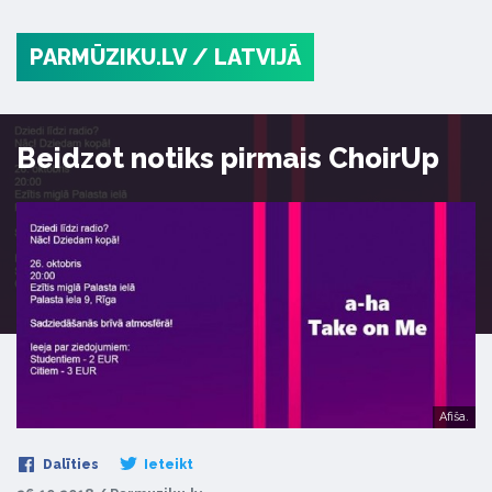
PARMŪZIKU.LV
/ LATVIJĀ
Beidzot notiks pirmais ChoirUp
Afiša.
Dalīties
Ieteikt