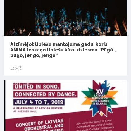
Atzīmējot lībiešu mantojuma gadu, koris
ANIMA ieskaņo lībiešu kāzu dziesmu “Pūgõ ,
pūgõ, jengõ, jengõ”
Latvijā