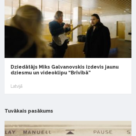
Dziedātājs Miks Galvanovskis izdevis jaunu
dziesmu un videoklipu “Brīvībā”
Latvijā
Tuvākais pasākums