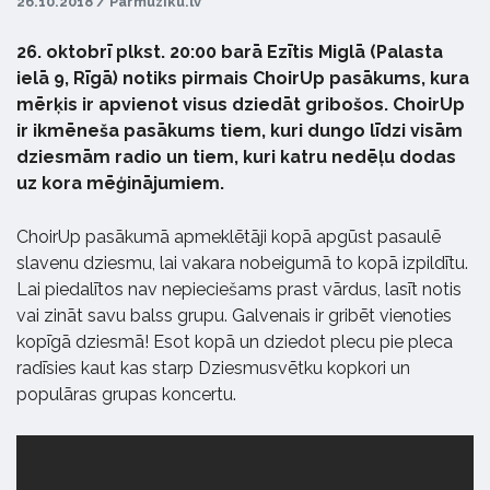
26.10.2018 / Parmuziku.lv
26. oktobrī plkst. 20:00 barā Ezītis Miglā (Palasta
ielā 9, Rīgā) notiks pirmais ChoirUp pasākums, kura
mērķis ir apvienot visus dziedāt gribošos. ChoirUp
ir ikmēneša pasākums tiem, kuri dungo līdzi visām
dziesmām radio un tiem, kuri katru nedēļu dodas
uz kora mēģinājumiem.
ChoirUp pasākumā apmeklētāji kopā apgūst pasaulē
slavenu dziesmu, lai vakara nobeigumā to kopā izpildītu.
Lai piedalītos nav nepieciešams prast vārdus, lasīt notis
vai zināt savu balss grupu. Galvenais ir gribēt vienoties
kopīgā dziesmā! Esot kopā un dziedot plecu pie pleca
radīsies kaut kas starp Dziesmusvētku kopkori un
populāras grupas koncertu.