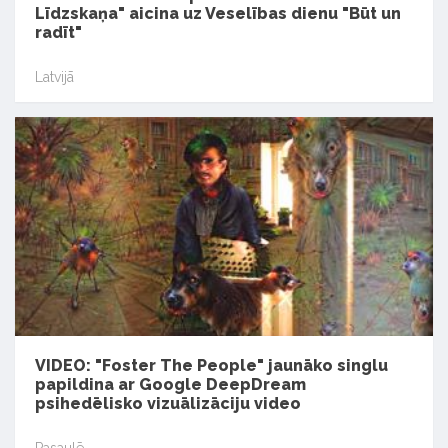
Līdzskaņa" aicina uz Veselības dienu "Būt un
radīt"
Latvijā
VIDEO: "Foster The People" jaunāko singlu
papildina ar Google DeepDream
psihedēlisko vizuālizāciju video
Pasaulē