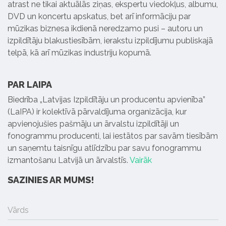
atrast ne tikai aktuālās ziņas, ekspertu viedokļus, albumu,
DVD un koncertu apskatus, bet arī informāciju par
mūzikas biznesa ikdienā neredzamo pusi – autoru un
izpildītāju blakustiesībām, ierakstu izpildījumu publiskajā
telpā, kā arī mūzikas industriju kopumā.
PAR LAIPA
Biedrība „Latvijas Izpildītāju un producentu apvienība”
(LaIPA) ir kolektīvā pārvaldījuma organizācija, kur
apvienojušies pašmāju un ārvalstu izpildītāji un
fonogrammu producenti, lai iestātos par savām tiesībām
un saņemtu taisnīgu atlīdzību par savu fonogrammu
izmantošanu Latvijā un ārvalstīs.
Vairāk
SAZINIES AR MUMS!
Vārds