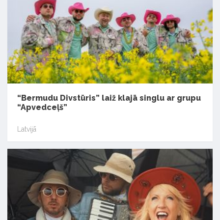
“Bermudu Divstūris” laiž klajā singlu ar grupu
“Apvedceļš”
Latvijā