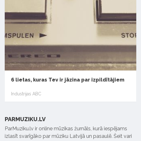
6 lietas, kuras Tev ir jāzina par izpildītājiem
Industrijas ABC
PARMUZIKU.LV
ParMuziku.lv ir online mūzikas žurnāls, kurā iespējams
izlasīt svarīgāko par mūziku Latvijā un pasaulē. Šeit vari