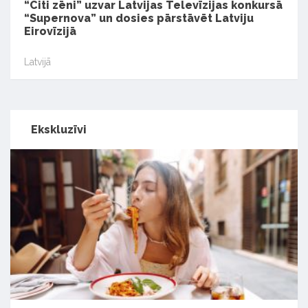
“Citi zēni” uzvar Latvijas Televīzijas konkursā
“Supernova” un dosies pārstāvēt Latviju
Eirovīzijā
Latvijā
Ekskluzīvi