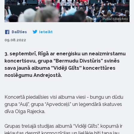
Publicitātes foto
Dalīties
Ieteikt
09.08.2022
3. septembrī, Rīgā ar enerģisku un neaizmirstamu
koncertšovu, grupa “Bermudu Divstūris” svinēs
sava jaunā albuma ''Vidēji Glīts'' koncerttūres
noslēgumu Andrejostā.
Koncertā piedalīsies visi albuma viesi - bungu un dūdu
grupa “Auļi”, grupa “Apvedceļš” un leģendārā skatuves
dīva Olga Rajecka.
Grupas trešajā studijas albumā “Vidēji Glīts”, kopumā ir
iekļautas desmit kompozīcijas un lielākie hiti tapa jau