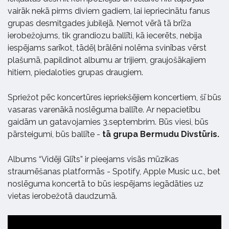
vairāk nekā pirms diviem gadiem, lai iepriecinātu fanus
grupas desmitgades jubilejā. Ņemot vērā tā brīža
ierobežojums, tik grandiozu ballīti, kā iecerēts, nebija
iespējams sarīkot, tādēļ brālēni nolēma svinības vērst
plašumā, papildinot albumu ar trijiem, graujošākajiem
hitiem, piedaloties grupas draugiem.
Spriežot pēc koncertūres iepriekšējiem koncertiem, šī būs
vasaras varenākā noslēguma ballīte. Ar nepacietību
gaidām un gatavojamies 3.septembrim. Būs viesi, būs
pārsteigumi, būs ballīte -
tā grupa Bermudu Divstūris.
Albums “Vidēji Glīts” ir pieejams visās mūzikas
straumēšanas platformās - Spotify, Apple Music u.c., bet
noslēguma koncertā to būs iespējams iegādāties uz
vietas ierobežotā daudzumā.