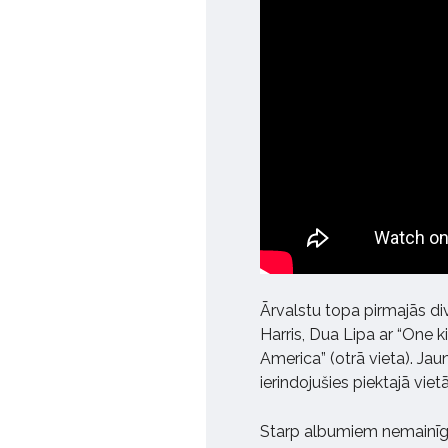
Ārvalstu topa pirmajās di
Harris, Dua Lipa ar “One k
America” (otrā vieta). Ja
ierindojušies piektajā vietā
Starp albumiem nemainīgu 