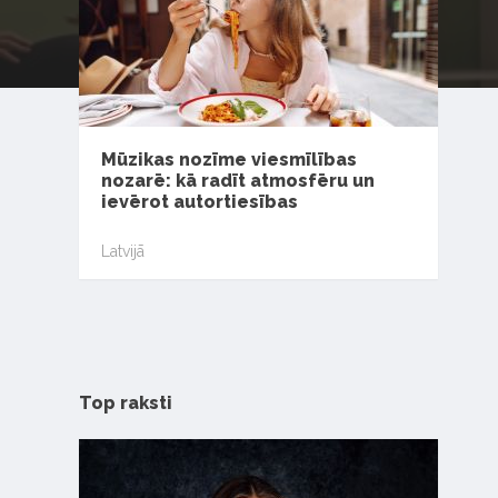
Mūzikas nozīme viesmīlības
nozarē: kā radīt atmosfēru un
ievērot autortiesības
Latvijā
Top raksti