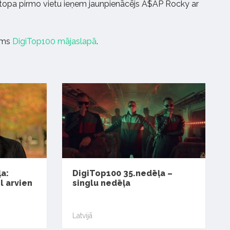
 topa pirmo vietu ieņem jaunpienācējs A$AP Rocky ar
jams
DigiTop100 mājaslapā
.
a:
DigiTop100 35.nedēļa –
l arvien
singlu nedēļa
Latvijā