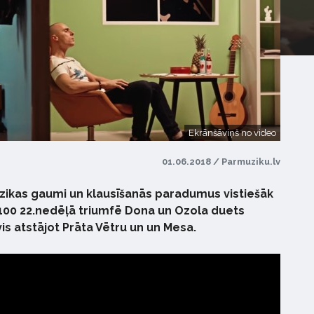
Ekrānšāviņš no video
01.06.2018 / Parmuziku.lv
ūzikas gaumi un klausīšanās paradumus vistiešāk
100 22.nedēļā triumfē Dona un Ozola duets
vis atstājot Prāta Vētru un un Mesa.