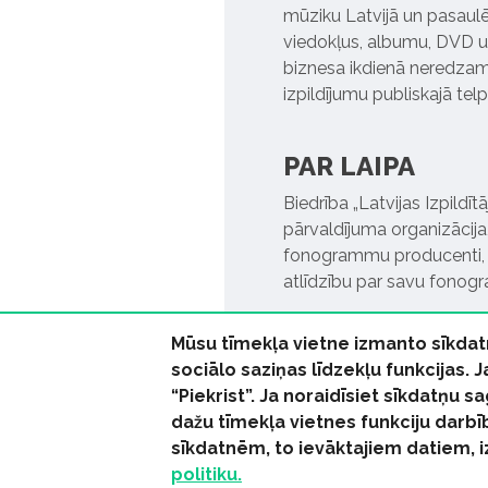
mūziku Latvijā un pasaulē. 
viedokļus, albumu, DVD un
biznesa ikdienā neredzamo
izpildījumu publiskajā tel
PAR LAIPA
Biedrība „Latvijas Izpildī
pārvaldījuma organizācija,
fonogrammu producenti, l
atlīdzību par savu fonog
Mūsu tīmekļa vietne izmanto sīkdat
sociālo saziņas līdzekļu funkcijas. 
“Piekrist”. Ja noraidīsiet sīkdatņu
dažu tīmekļa vietnes funkciju darbī
© 2026 parmuziku.lv, visa
sīkdatnēm, to ievāktajiem datiem, 
politiku.
RSS:
ParMuziku.lv
Mūzi