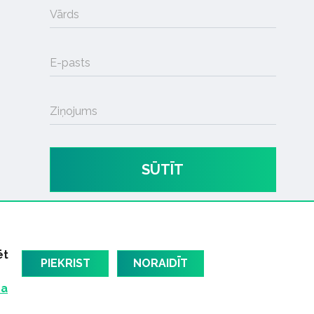
Vārds
E-pasts
Ziņojums
SŪTĪT
ēt
PIEKRIST
NORAIDĪT
ma
am
Latvijas oficiālais dziesmu TOPS
RIGaLIVE