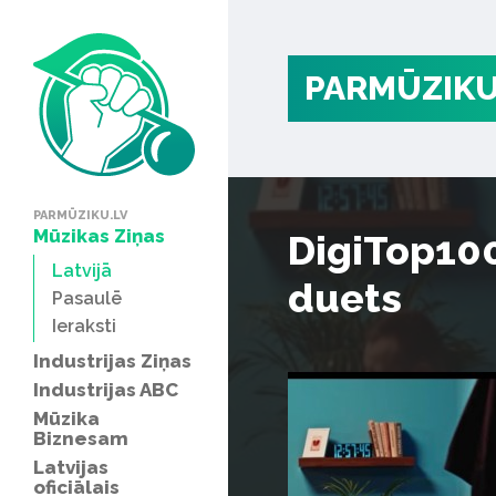
PARMŪZIKU
PARMŪZIKU.LV
Mūzikas Ziņas
DigiTop100
Latvijā
duets
Pasaulē
Ieraksti
Industrijas Ziņas
Industrijas ABC
Mūzika
Biznesam
Latvijas
oficiālais