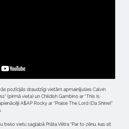
vās pozīcijās draudzīgi vietām apmainījušies Calvin
iss” (pirmā vieta) un Childish Gambino ar “This Is
unpienācēji A$AP Rocky ar “Praise The Lord (Da Shine)”
.
trešo vietu saglabā Prāta Vētra “Par to zēnu, kas sit