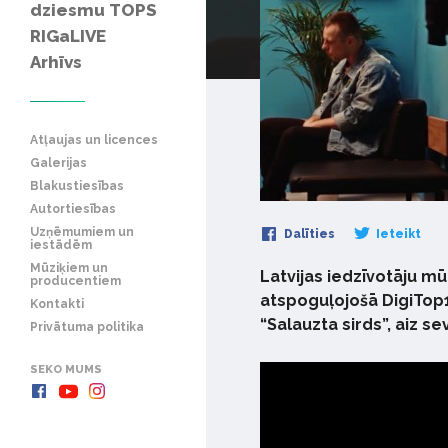
dziesmu TOPS
RIGaLIVE
Arhīvs
Atļaujas un licences
Galerijas
Blakustiesības
Autortiesības
Uzņēmumiem un
Dalīties
Ieteikt
iestādēm
Mūziķiem un
Latvijas iedzīvotāju m
producentiem
atspoguļojošā DigiTop
Kontakti
“Salauzta sirds”, aiz se
Privātuma politika
SEKO MUMS