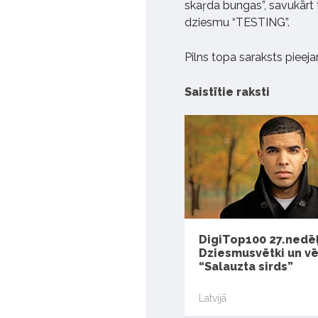
skaŗda bungas”, savukārt
dziesmu “TESTING”.
Pilns topa saraksts piee
Saistītie raksti
DigiTop100 27.nedēļ
Dziesmusvētki un vē
“Salauzta sirds”
Latvijā