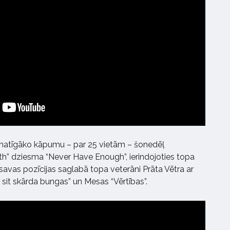
amatīgāko kāpumu – par 25 vietām – šonedēļ
uth” dziesma “Never Have Enough”, ierindojoties topa
 savas pozīcijas saglabā topa veterāni Prāta Vētra ar
 sit skārda bungas” un Mesas “Vērtības”.