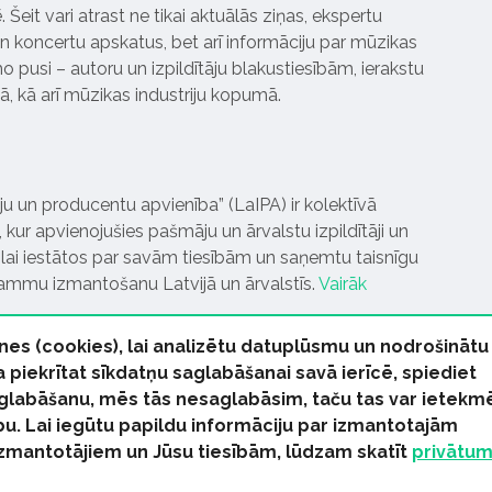
Šeit vari atrast ne tikai aktuālās ziņas, ekspertu
 koncertu apskatus, bet arī informāciju par mūzikas
 pusi – autoru un izpildītāju blakustiesībām, ierakstu
pā, kā arī mūzikas industriju kopumā.
tāju un producentu apvienība” (LaIPA) ir kolektīvā
 kur apvienojušies pašmāju un ārvalstu izpildītāji un
ai iestātos par savām tiesībām un saņemtu taisnīgu
rammu izmantošanu Latvijā un ārvalstīs.
Vairāk
nes (cookies), lai analizētu datuplūsmu un nodrošinātu
Ja piekrītat sīkdatņu saglabāšanai savā ierīcē, spiediet
 saglabāšanu, mēs tās nesaglabāsim, taču tas var ietekm
bu. Lai iegūtu papildu informāciju par izmantotajām
s tiesības paturētas
izmantotājiem un Jūsu tiesībām, lūdzam skatīt
privātu
kas Ziņas
Industrijas Ziņas
Industrijas ABC
Mūzika Biznes