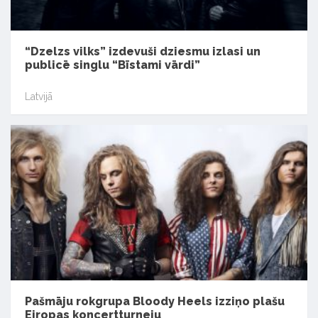
“Dzelzs vilks” izdevuši dziesmu izlasi un
publicē singlu “Bīstami vārdi”
Latvijā
Pašmāju rokgrupa Bloody Heels izziņo plašu
Eiropas koncertturneju