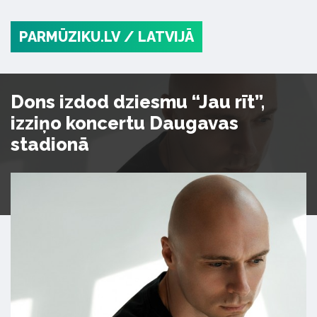
PARMŪZIKU.LV
/ LATVIJĀ
Dons izdod dziesmu “Jau rīt”,
izziņo koncertu Daugavas
stadionā