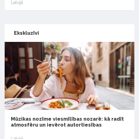
Latvijā
Ekskluzīvi
Mūzikas nozīme viesmīlības nozarē: kā radīt
atmosfēru un ievērot autortiesības
Latvijā