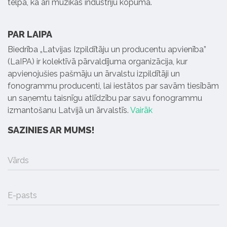
telpā, kā arī mūzikas industriju kopumā.
PAR LAIPA
Biedrība „Latvijas Izpildītāju un producentu apvienība”
(LaIPA) ir kolektīvā pārvaldījuma organizācija, kur
apvienojušies pašmāju un ārvalstu izpildītāji un
fonogrammu producenti, lai iestātos par savām tiesībām
un saņemtu taisnīgu atlīdzību par savu fonogrammu
izmantošanu Latvijā un ārvalstīs.
Vairāk
SAZINIES AR MUMS!
Vārds
E-pasts