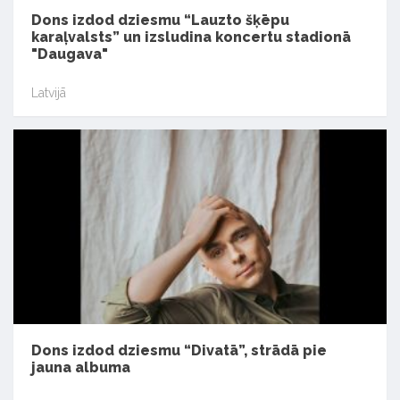
Dons izdod dziesmu “Lauzto šķēpu
karaļvalsts” un izsludina koncertu stadionā
"Daugava"
Latvijā
Dons izdod dziesmu “Divatā”, strādā pie
jauna albuma