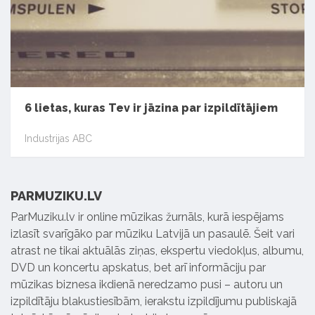
6 lietas, kuras Tev ir jāzina par izpildītājiem
Industrijas ABC
PARMUZIKU.LV
ParMuziku.lv ir online mūzikas žurnāls, kurā iespējams
izlasīt svarīgāko par mūziku Latvijā un pasaulē. Šeit vari
atrast ne tikai aktuālās ziņas, ekspertu viedokļus, albumu,
DVD un koncertu apskatus, bet arī informāciju par
mūzikas biznesa ikdienā neredzamo pusi – autoru un
izpildītāju blakustiesībām, ierakstu izpildījumu publiskajā