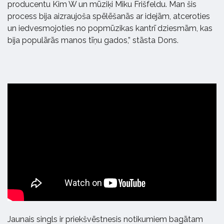
producentu Kim W un mūziķi Miku Frišfeldu. Man šis
process bija aizraujoša spēlēšanās ar idejām, atceroties
un iedvesmojoties no popmūzikas kantrī dziesmām, kas
bija populārās manos tīņu gados,” stāsta Dons.
Jaunais singls ir priekšvēstnesis notikumiem bagātam