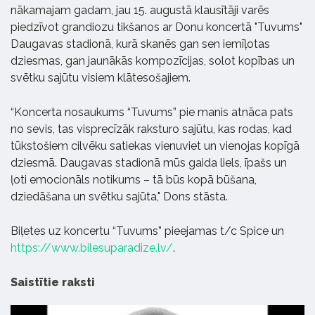
nākamajam gadam, jau 15. augustā klausītāji varēs
piedzīvot grandiozu tikšanos ar Donu koncertā "Tuvums"
Daugavas stadionā, kurā skanēs gan sen iemīļotas
dziesmas, gan jaunākās kompozīcijas, solot kopības un
svētku sajūtu visiem klātesošajiem.
“Koncerta nosaukums “Tuvums” pie manis atnāca pats
no sevis, tas visprecīzāk raksturo sajūtu, kas rodas, kad
tūkstošiem cilvēku satiekas vienuviet un vienojas kopīgā
dziesmā. Daugavas stadionā mūs gaida liels, īpašs un
ļoti emocionāls notikums – tā būs kopā būšana,
dziedāšana un svētku sajūta," Dons stāsta.
Biļetes uz koncertu “Tuvums” pieejamas t/c Spice un
https://www.bilesuparadize.lv/
.
Saistītie raksti