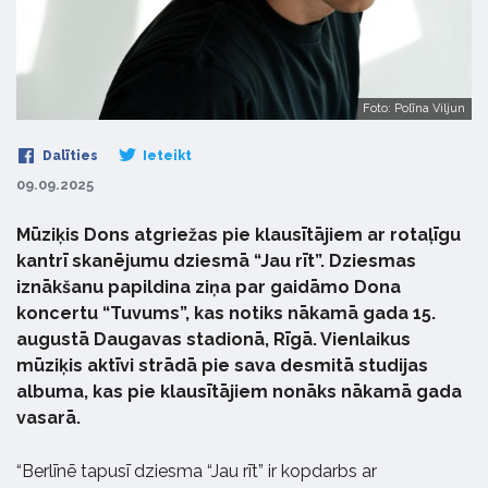
Foto: Polīna Viljun
Dalīties
Ieteikt
09.09.2025
Mūziķis Dons atgriežas pie klausītājiem ar rotaļīgu
kantrī skanējumu dziesmā “Jau rīt”. Dziesmas
iznākšanu papildina ziņa par gaidāmo Dona
koncertu “Tuvums”, kas notiks nākamā gada 15.
augustā Daugavas stadionā, Rīgā. Vienlaikus
mūziķis aktīvi strādā pie sava desmitā studijas
albuma, kas pie klausītājiem nonāks nākamā gada
vasarā.
“Berlīnē tapusī dziesma “Jau rīt” ir kopdarbs ar