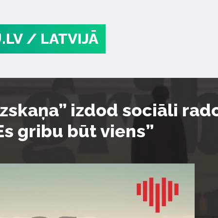
.LV
/ LATVIJĀ
zskaņa” izdod sociāli rad
s gribu būt viens”