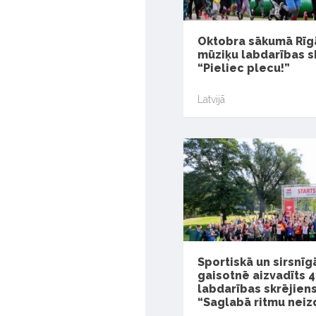
Oktobra sākumā Rīg
mūziķu labdarības s
“Pieliec plecu!”
Latvijā
Sportiskā un sirsnīg
gaisotnē aizvadīts 4
labdarības skrējien
“Saglabā ritmu neiz