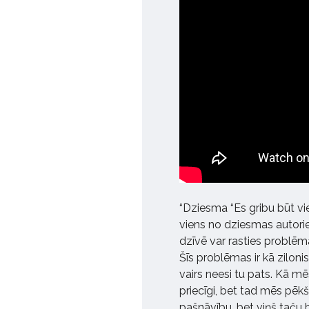
“Dziesma “Es gribu būt vien
viens no dziesmas autor
dzīvē var rasties problēmas
Šīs problēmas ir kā zilonis
vairs neesi tu pats. Kā mē
priecīgi, bet tad mēs pēkš
pašnāvību, bet viņš taču bi