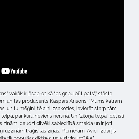
s” vairāk ir jāsaprot kā “es gribu būt pats”,” stāsta
iem un tās producents Kaspars Ansons. “Mums katram
, un tu mēģini, tēlaini izsakoties, lavierēt starp tām.
 telpā, par kuru neviens nerunā. Un “ziloņa telpā” dēļ īsti
s zinām, daudzi cilvēki sabiedrībā smaida un ir ļoti
ņi uzzinām traģiskas ziņas. Piemēram, Avicii izdarījis
ja tik populārs dīdžejs, un visi viņu mīlēja.”