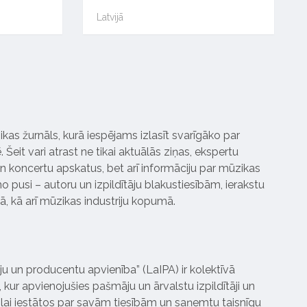
Latvijā
ikas žurnāls, kurā iespējams izlasīt svarīgāko par
Šeit vari atrast ne tikai aktuālās ziņas, ekspertu
 koncertu apskatus, bet arī informāciju par mūzikas
 pusi – autoru un izpildītāju blakustiesībām, ierakstu
pā, kā arī mūzikas industriju kopumā.
tāju un producentu apvienība” (LaIPA) ir kolektīvā
 kur apvienojušies pašmāju un ārvalstu izpildītāji un
ai iestātos par savām tiesībām un saņemtu taisnīgu