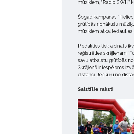
mūziķiem, “Radio SWH” k
Šogad kampaņas “Pieliec pl
grūtībās nonākušu mūziķu 
mūziķiem atkal iekļauties 
Piedalīties tiek aicināts 
reģistrēties skrējienam “
savu atbalstu grūtībās n
Skrējienā ir iespējams izvēl
distanci. Jebkuru no distan
Saistītie raksti