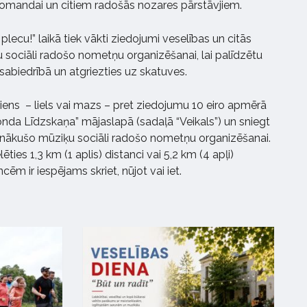
omandai un citiem radošās nozares pārstāvjiem.
ecu!” laikā tiek vākti ziedojumi veselības un citās
sociāli radošo nometņu organizēšanai, lai palīdzētu
sabiedrībā un atgriezties uz skatuves.
ikviens – liels vai mazs – pret ziedojumu 10 eiro apmērā
Fonda Līdzskaņa” mājaslapā (sadaļā “Veikals”) un sniegt
onākušo mūziķu sociāli radošo nometņu organizēšanai.
ēties 1,3 km (1 aplis) distanci vai 5,2 km (4 apļi)
cēm ir iespējams skriet, nūjot vai iet.