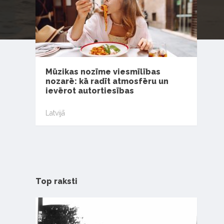
Mūzikas nozīme viesmīlības
nozarē: kā radīt atmosfēru un
ievērot autortiesības
Latvijā
Top raksti