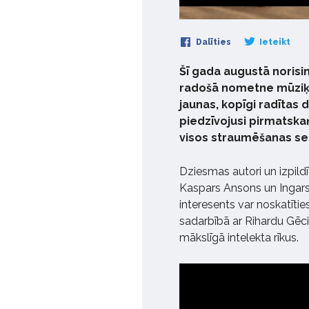
Dalīties
Ieteikt
Šī gada augustā norisi
radošā nometne mūziķi
jaunas, kopīgi radītas 
piedzīvojusi pirmatska
visos straumēšanas se
Dziesmas autori un izpildīt
Kaspars Ansons un Ingars
interesents var noskatītie
sadarbībā ar Rihardu Gēci 
mākslīgā intelekta rīkus.