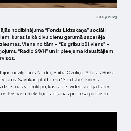
20.09.2023
nājās nodibinājuma “Fonds Līdzskaņa” sociāli
em, kuras laikā divu dienu garumā sacerēja
dziesmas. Viena no tām – “Es gribu būt viens” –
ņojumu “Radio SWH” un ir pieejama klausītājiem
rvisos.
āji ir mūziķi Jānis Niedra, Baiba Ozoliņa, Arturas Burke,
 Viļums. Savukārt platformā “YouTube” ikviens
s dziesmas videoklipu, kas radīts video studijā Later,
un Kristiānu Riekstiņu, radīšanas procesā piesaistot