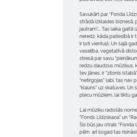
Savukārt par “Fonda Līdz
strādā izklaides biznesā, 
jautram”... Tas laika gait
neredz, kāda patiesībā ir 
ir ļoti vientuļš. Un šajā g
veselība, veģetatīvā diston
stresā par savu “pienāku
redzu daudzus mūziķus, ka
tev jānes, ir “zilonis ist
“netirgojas” labi, tas n
“klauns” uz skatuves. Un 
plecu mūziķim, lai tiktu g
Lai mūziķu radošās nomet
“Fonds Līdzskaņa” un “Rad
Šis būs jau otrais “Fonda 
pērn, arī šogad tas risinā