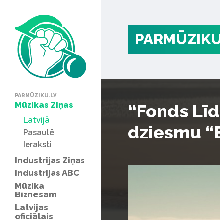
PARMŪZIKU
PARMŪZIKU.LV
Mūzikas Ziņas
“Fonds Līd
Latvijā
dziesmu “E
Pasaulē
Ieraksti
Industrijas Ziņas
Industrijas ABC
Mūzika
Biznesam
Latvijas
oficiālais