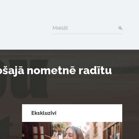
Meklēt
ošajā nometnē radītu
Ekskluzīvi