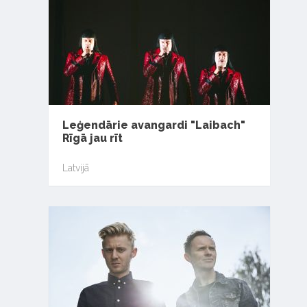
Leģendārie avangardi "Laibach"
Rīgā jau rīt
Latvijā