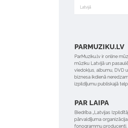
Latvijā
PARMUZIKU.LV
ParMuziku.lv ir online mūz
mūziku Latvijā un pasaulē. 
viedokļus, albumu, DVD un
biznesa ikdienā neredzamo
izpildījumu publiskajā tel
PAR LAIPA
Biedrība „Latvijas Izpildī
pārvaldījuma organizācija,
fonogrammu producenti, l