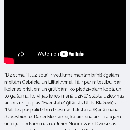
“Dziesma “Ik uz soļa” ir veltījums manām brīnišķīgajām
meitām Gabrielai un Lilitai Annai. Tā ir par mīlestību, par
ikdienas priekiem un grūtībām, ko piedzīvojam kopā, un
to gaišumu, ko viņas ienes manā dzīvē,” stāsta dziesmas
autors un grupas “Everstate” ģitārists Uldis Blaževičs.
“Paldies par palīdzību dziesmas teksta radīšanā manai
dzīvesbiedrei Dacei Melbārdei, kā arī senajam draugam
un cīņu biedram mūzikā Jurim Nikonovam. Dziesmas