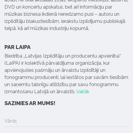
DVD un koncertu apskatus, bet arī informāciju par
mūzikas biznesa ikdienā neredzamo pusi – autoru un
izpildītāju blakustiesībām, ierakstu izpildījumu publiskajā
telpā, kā arī mūzikas industriju kopumā.
PAR LAIPA
Biedrība „Latvijas Izpildītāju un producentu apvienība”
(LaIPA) ir kolektīvā pārvaldījuma organizācija, kur
apvienojušies pašmāju un ārvalstu izpildītāji un
fonogrammu producenti, lai iestātos par savām tiesībām
un saņemtu taisnīgu atlīdzību par savu fonogrammu
izmantošanu Latvijā un ārvalstīs.
Vairāk
SAZINIES AR MUMS!
Vārds