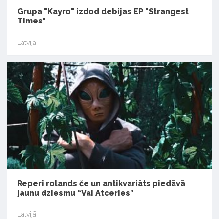
Grupa "Kayro" izdod debijas EP "Strangest
Times"
Latvijā
Reperi rolands če un antikvariāts piedāvā
jaunu dziesmu “Vai Atceries”
Latvijā