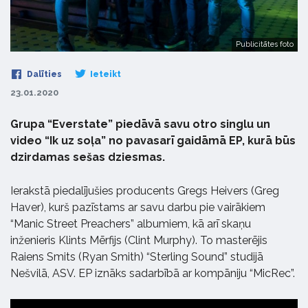
Publicitātes foto
Dalīties
Ieteikt
23.01.2020
Grupa “Everstate” piedāvā savu otro singlu un
video “Ik uz soļa” no pavasarī gaidāmā EP, kurā būs
dzirdamas sešas dziesmas.
Ierakstā piedalījušies producents Gregs Heivers (Greg
Haver), kurš pazīstams ar savu darbu pie vairākiem
“Manic Street Preachers” albumiem, kā arī skaņu
inženieris Klints Mērfijs (Clint Murphy). To masterējis
Raiens Smits (Ryan Smith) “Sterling Sound” studijā
Nešvilā, ASV. EP iznāks sadarbībā ar kompāniju “MicRec”.