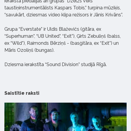
ierakstā piedalījās arī grupas “Dzelzs Vilks”
taustiņinstrumentālists Kaspars Tobis,” turpina mūziķis,
“savukārt, dziesmas video klipa režisors ir Jānis Krivāns”.
Grupa “Everstate” ir Uldis Blaževičs (ģitāra, ex
“Superhuman”, “UB United”, “Exit”), Ģirts Zebuliņš (balss,
ex “Wild”), Raimonds Bērziņš - (basģitāra, ex “Exit”) un
Māris Ozoliņš (bungas).
Dziesma ierakstīta “Sound Division” studijā Rīgā.
Saistītie raksti