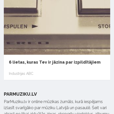
6 lietas, kuras Tev ir jāzina par izpildītājiem
Industrijas ABC
PARMUZIKU.LV
ParMuziku.lv ir online mūzikas žurnāls, kurā iespējams
izlasīt svarīgāko par mūziku Latvijā un pasaulē. Šeit vari
atrast ne tikai aktuālās ziņas, ekspertu viedokļus, albumu,