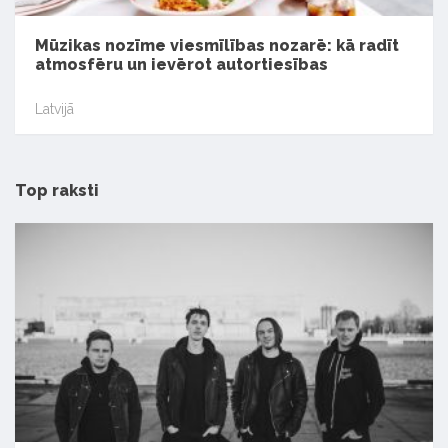
Mūzikas nozīme viesmīlības nozarē: kā radīt
atmosfēru un ievērot autortiesības
Latvijā
Top raksti