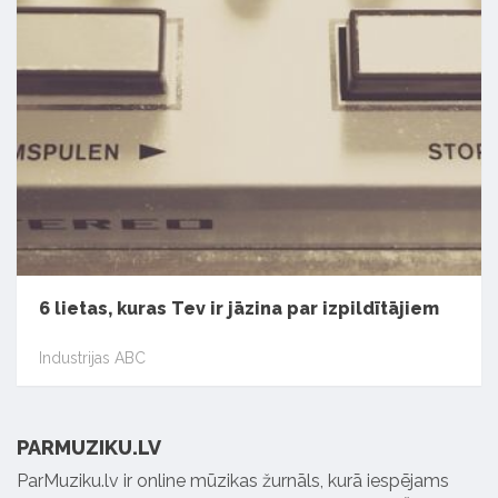
6 lietas, kuras Tev ir jāzina par izpildītājiem
Industrijas ABC
PARMUZIKU.LV
ParMuziku.lv ir online mūzikas žurnāls, kurā iespējams