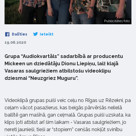
Publicitātes foto
Dalīties
Ieteikt
19.06.2020
Grupa “Audiokvartāls” sadarbībā ar producentu
Mickeen un dziedātāju Dionu Liepiņu, laiž klajā
Vasaras saulgriežiem atbilstošu videoklipu
dziesmai “Neuzgriez Muguru”.
Videoklipā grupas puiši veic ceļu no Rīgas uz Rēzekni, pa
ceļam vācot pasažierus, kas beigās pārvēršās nelielā
ballītē gan mašīnā, gan ceļmalā. Grupas puiši uzskata, ka
klips ļoti atbilst arī šim laikam - Vasaras saulgriežiem, jo
nereti jaunieši, tieši ar “stopiem” cenšās nokļūt svinību