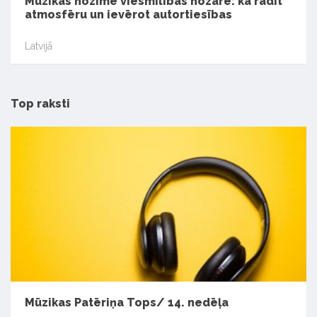
Mūzikas nozīme viesmīlības nozarē: kā radīt
atmosfēru un ievērot autortiesības
Latvijā
Top raksti
Mūzikas Patēriņa Tops/ 14. nedēļa