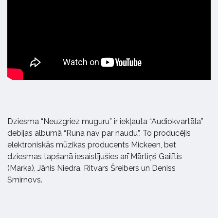
Dziesma “Neuzgriez muguru” ir iekļauta “Audiokvartāla”
debijas albumā “Runa nav par naudu”. To producējis
elektroniskās mūzikas producents Mickeen, bet
dziesmas tapšanā iesaistījušies arī Mārtiņš Gailītis
(Marka), Jānis Niedra, Ritvars Šreibers un Deniss
Smirnovs.