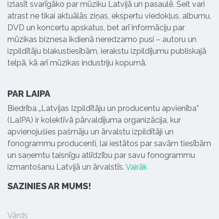
izlasīt svarīgāko par mūziku Latvijā un pasaulē. Šeit vari
atrast ne tikai aktuālās ziņas, ekspertu viedokļus, albumu,
DVD un koncertu apskatus, bet arī informāciju par
mūzikas biznesa ikdienā neredzamo pusi – autoru un
izpildītāju blakustiesībām, ierakstu izpildījumu publiskajā
telpā, kā arī mūzikas industriju kopumā.
PAR LAIPA
Biedrība „Latvijas Izpildītāju un producentu apvienība”
(LaIPA) ir kolektīvā pārvaldījuma organizācija, kur
apvienojušies pašmāju un ārvalstu izpildītāji un
fonogrammu producenti, lai iestātos par savām tiesībām
un saņemtu taisnīgu atlīdzību par savu fonogrammu
izmantošanu Latvijā un ārvalstīs.
Vairāk
SAZINIES AR MUMS!
Vārds