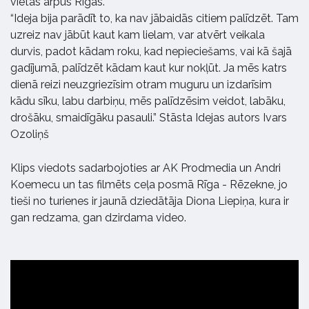
vietās ārpus Rīgas.
“Ideja bija parādīt to, ka nav jābaidās citiem palīdzēt. Tam
uzreiz nav jābūt kaut kam lielam, var atvērt veikala
durvis, padot kādam roku, kad nepieciešams, vai kā šajā
gadījumā, palīdzēt kādam kaut kur nokļūt. Ja mēs katrs
dienā reizi neuzgriezīsim otram muguru un izdarīsim
kādu sīku, labu darbiņu, mēs palīdzēsim veidot, labāku,
drošāku, smaidīgāku pasauli.” Stāsta Idejas autors Ivars
Ozoliņš
Klips viedots sadarbojoties ar AK Prodmedia un Andri
Koemecu un tas filmēts ceļa posmā Rīga - Rēzekne, jo
tieši no turienes ir jaunā dziedātāja Diona Liepiņa, kura ir
gan redzama, gan dzirdama video.