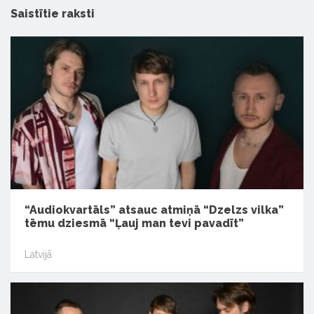
Saistītie raksti
“Audiokvartāls” atsauc atmiņā “Dzelzs vilka”
tēmu dziesmā “Ļauj man tevi pavadīt”
Latvijā