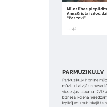
Mīlestības piepildītu
AnnaKrista izdod d
“Par tevi”
Latvijā
PARMUZIKU.LV
ParMuziku.lv ir online mūz
mūziku Latvijā un pasaulē. 
viedokļus, albumu, DVD un
biznesa ikdienā neredzamo
izpildījumu publiskajā tel