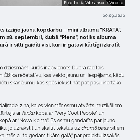
Foto: Linda Vilmansone-Virbule
20.09.2022
iks izziņo jaunu kopdarbu – mini albumu “KRATA”,
 28. septembrī, klubā “Piens”, notiks albuma
ā ir silti gaidīti visi, kuri ir gatavi kārtīgi izkratīt
 dziesmām, kurās ir apvienots Dubra radītais
n Čižika rečetatīvu, kas veido jaunu un, iespējams, kādu
rdētu skanējumu, kas spēs iekustināt pat pašu inertāko
i daiļradei zina, ka es vienmēr esmu atvērts muzikāliem
irtējis ar
fanku
kopā ar “Very Cool People” un
s kopā ar “Nova Koma”. Es esmu gandarīts par jauno
ku, jo uzrakstīt un skaitīt tekstus uz
drum&bass
bītiem
, ka mēs ar to godam tikām galā,“ par projektu izsakās