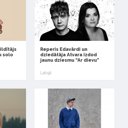
ildītājs
Reperis Edavārdi un
u solo
dziedātāja Atvara izdod
jaunu dziesmu “Ar dievu”
Latvijā