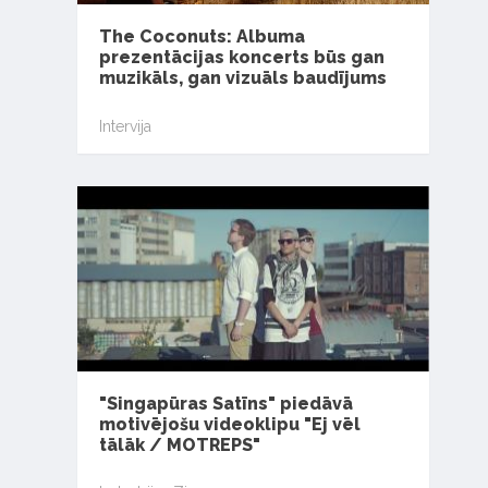
The Coconuts: Albuma
prezentācijas koncerts būs gan
muzikāls, gan vizuāls baudījums
Intervija
"Singapūras Satīns" piedāvā
motivējošu videoklipu "Ej vēl
tālāk / MOTREPS"