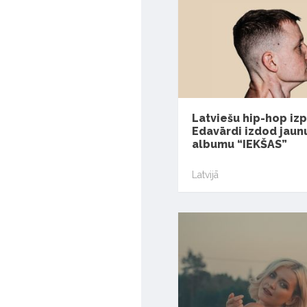
Latviešu hip-hop izp
Edavārdi izdod jaun
albumu “IEKŠAS”
Latvijā