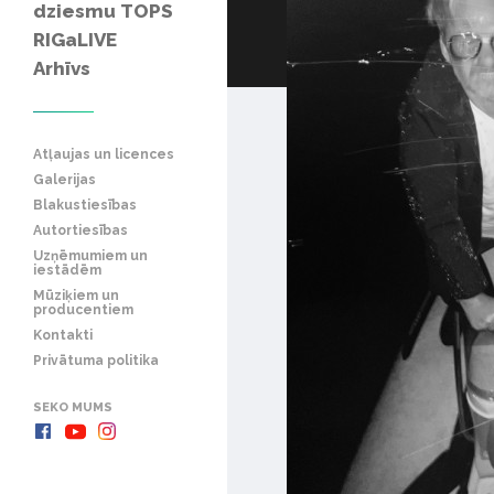
dziesmu TOPS
RIGaLIVE
Arhīvs
Atļaujas un licences
Galerijas
Blakustiesības
Autortiesības
Uzņēmumiem un
iestādēm
Mūziķiem un
producentiem
Kontakti
Privātuma politika
SEKO MUMS