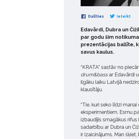
Dalīties
Ieteikt
Edavārdi, Dubra un Čiž
par godu šim notikumam
prezentācijas ballīte, kur
savus kaulus.
“KRATA” sastāv no piecām
d
rum&
b
ass
ar Edavārdi u
ilgāku laiku Latvijā nedzi
klausītāju.
“Tie, kuri seko līdzi mana
eksperimentiem. Esmu pafl
izbaudījis smagākus rifu
sadarbību ar Dubra un Čiži
ir izaicinājums. Man šķiet