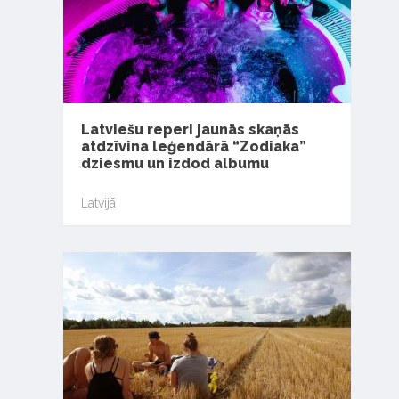
Latviešu reperi jaunās skaņās
atdzīvina leģendārā “Zodiaka”
dziesmu un izdod albumu
Latvijā