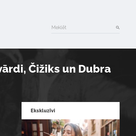
Meklēt
ārdi, Čižiks un Dubra
Ekskluzīvi