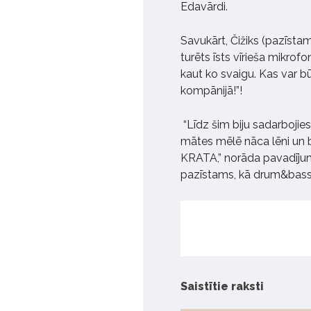
Edavārdi.
Savukārt, Čižiks (pazīsta
turēts īsts vīrieša mikrofo
kaut ko svaigu. Kas var b
kompānijā!”!
“Līdz šim biju sadarbojie
mātes mēlē nāca lēni un bij
KRATA,” norāda pavadījum
pazīstams, kā drum&bass
Saistītie raksti