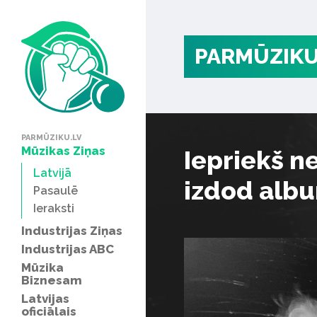
PARMŪZIKU
PARMŪZIKU.LV
Mūzikas Ziņas
Iepriekš n
Latvijā
izdod alb
Pasaulē
Ieraksti
Industrijas Ziņas
Industrijas ABC
Mūzika
Biznesam
Latvijas
oficiālais