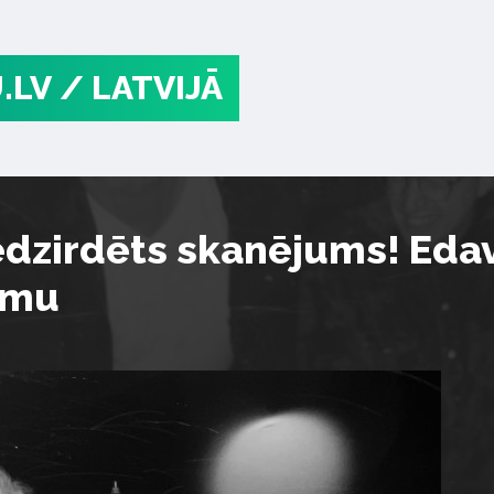
.LV
/ LATVIJĀ
edzirdēts skanējums! Edav
umu