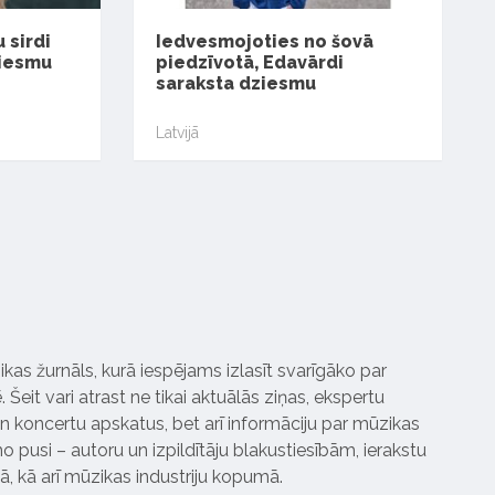
 sirdi
Iedvesmojoties no šovā
ziesmu
piedzīvotā, Edavārdi
saraksta dziesmu
Latvijā
ikas žurnāls, kurā iespējams izlasīt svarīgāko par
Šeit vari atrast ne tikai aktuālās ziņas, ekspertu
 koncertu apskatus, bet arī informāciju par mūzikas
 pusi – autoru un izpildītāju blakustiesībām, ierakstu
pā, kā arī mūzikas industriju kopumā.