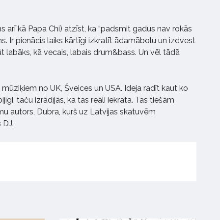
ms arī kā Papa Chi) atzīst, ka “padsmit gadus nav rokās
ns. Ir pienācis laiks kārtīgi izkratīt ādamābolu un izdvest
ūt labāks, kā vecais, labais drum&bass. Un vēl tādā
s mūziķiem no UK, Šveices un USA. Ideja radīt kaut ko
īgi, taču izrādījās, ka tas reāli iekrata. Tas tiešām
u autors, Dubra, kurš uz Latvijas skatuvēm
 DJ.