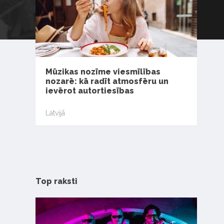
Mūzikas nozīme viesmīlības
nozarē: kā radīt atmosfēru un
ievērot autortiesības
Latvijā
Top raksti