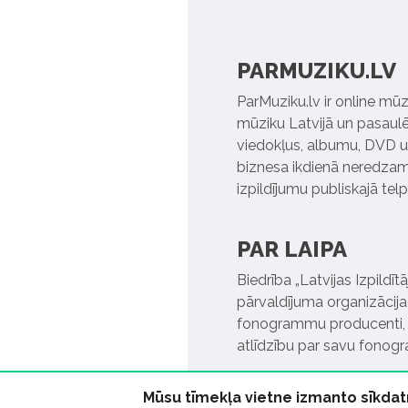
PARMUZIKU.LV
ParMuziku.lv ir online mūz
mūziku Latvijā un pasaulē. 
viedokļus, albumu, DVD un
biznesa ikdienā neredzamo
izpildījumu publiskajā tel
PAR LAIPA
Biedrība „Latvijas Izpildī
pārvaldījuma organizācija,
fonogrammu producenti, l
atlīdzību par savu fonog
Mūsu tīmekļa vietne izmanto sīkdat