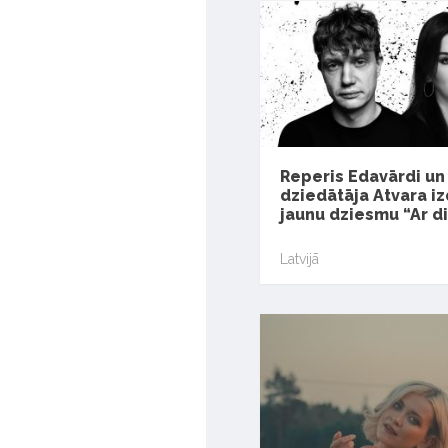
Reperis Edavārdi un
dziedātāja Atvara i
jaunu dziesmu “Ar d
Latvijā