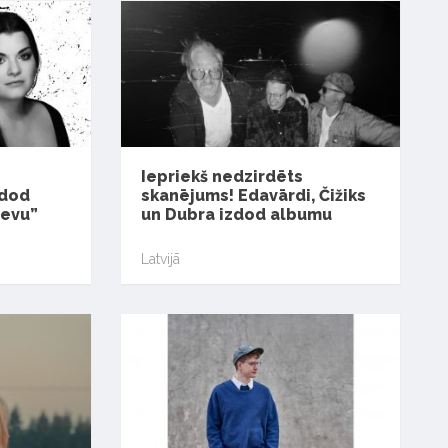
Iepriekš nedzirdēts
zdod
skanējums! Edavārdi, Čižiks
ievu”
un Dubra izdod albumu
Latvijā