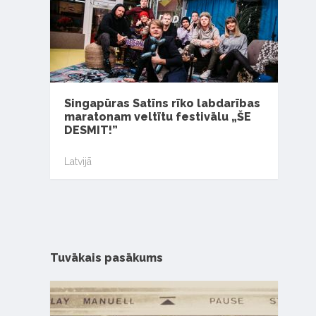
Singapūras Satīns rīko labdarības
maratonam veltītu festivālu „ŠE
DESMIT!”
Latvijā
Tuvākais pasākums