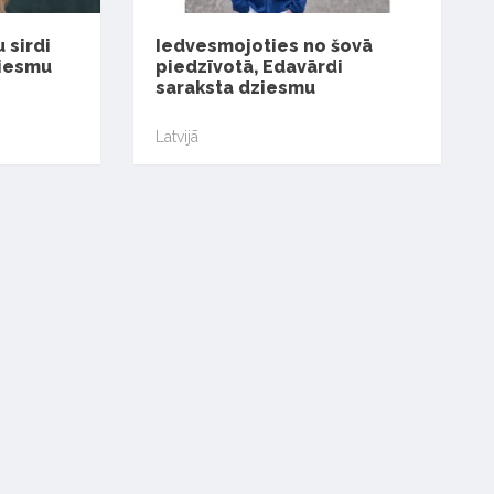
 sirdi
Iedvesmojoties no šovā
ziesmu
piedzīvotā, Edavārdi
saraksta dziesmu
Latvijā