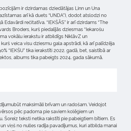
zīcijām ir dzirdamas dziedātājas Linn un Una
pazīstamas arī kā duets “UNDA”), dodot atslodzi no
ā Edavārdi rečitatīva. “IEKŠĀS” ir arī dzirdams “The
ards Broders, kurš piedalījās dziesmas “Iekarošu
ma vokālu ierakstu ir atbildīgs NiklāvZ un
kurš veica visu dziesmu gala apstrādi, kā arī palīdzēja
% “IEKŠU” tika ierakstīti 2022. gadā, bet, saistībā ar
jektos, albums tika pabeigts 2024. gada sākumā.
ādījumubūt maksimāli brīvam un radošam. Veidojot
 vērsos pēc padoma pie saviem kolēģiem un
. Šoreiz teksti netika rakstīti pie pabeigtiem bītiem. Es
 un viņš no nulles radīja pavadījumus, kuri atbilda manai