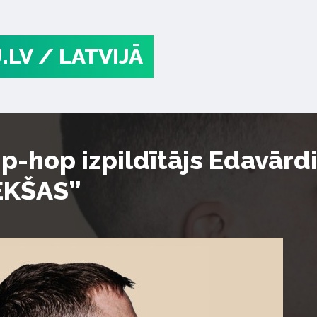
.LV
/ LATVIJĀ
ip-hop izpildītājs Edavārd
EKŠAS”