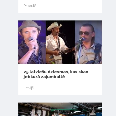
Pasaulē
25 latviešu dziesmas, kas skan
jebkurā zaļumballē
Latvijā