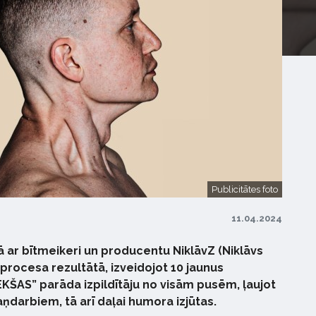
Publicitātes foto
11.04.2024
 ar bītmeikeri un producentu NiklāvZ (Niklāvs
procesa rezultātā, izveidojot 10 jaunus
KŠAS” parāda izpildītāju no visām pusēm, ļaujot
ņdarbiem, tā arī daļai humora izjūtas.