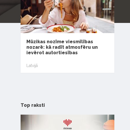
Mūzikas nozīme viesmīlības
nozarē: kā radīt atmosfēru un
ievērot autortiesības
Latvijā
Top raksti