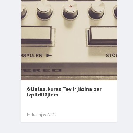
6 lietas, kuras Tev ir jāzina par
izpildītājiem
Industrijas ABC