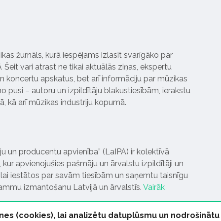
ikas žurnāls, kurā iespējams izlasīt svarīgāko par
Šeit vari atrast ne tikai aktuālās ziņas, ekspertu
 koncertu apskatus, bet arī informāciju par mūzikas
 pusi – autoru un izpildītāju blakustiesībām, ierakstu
pā, kā arī mūzikas industriju kopumā.
tāju un producentu apvienība” (LaIPA) ir kolektīvā
 kur apvienojušies pašmāju un ārvalstu izpildītāji un
ai iestātos par savām tiesībām un saņemtu taisnīgu
rammu izmantošanu Latvijā un ārvalstīs.
Vairāk
nes (cookies), lai analizētu datuplūsmu un nodrošinātu