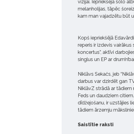
vīzijai. Iepriekšējā solo
melanholijas, tāpēc šoreiz
kam man vajadzētu būt un 
Kopš iepriekšējā Edavārdi
reperis ir izdevis vairāku
koncertus”, aktīvi darboji
singlus un EP ar drum’n’b
Niklāvs Sekačs, jeb “Niklā
darbus var dzirdēt gan T
NiklāvZ strādā ar tādiem m
Feds un daudziem citiem. 
dīdžejošanu, ir uzstājies l
tādiem ārzemju mākslini
Saistītie raksti