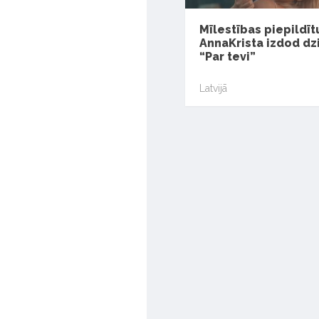
Mīlestības piepildītu
AnnaKrista izdod d
“Par tevi”
Latvijā