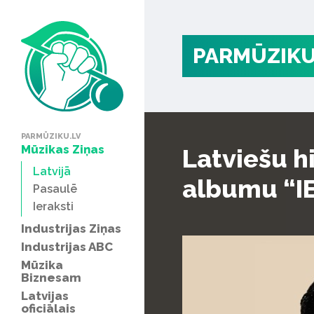
PARMŪZIKU
PARMŪZIKU.LV
Mūzikas Ziņas
Latviešu h
Latvijā
albumu “I
Pasaulē
Ieraksti
Industrijas Ziņas
Industrijas ABC
Mūzika
Biznesam
Latvijas
oficiālais