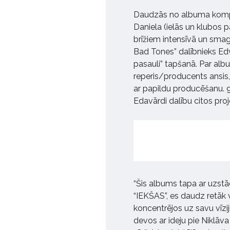
Daudzās no albuma kompo
Daniela (ielās un klubos 
brīžiem intensīvā un smag
Bad Tones” dalībnieks Edv
pasauli” tapšanā. Par albu
reperis/producents ansis, 
ar papildu producēšanu. 90
Edavārdi dalību citos pro
“Šis albums tapa ar uzst
“IEKŠAS”, es daudz retāk
koncentrējos uz savu vīziju
devos ar ideju pie Niklāva