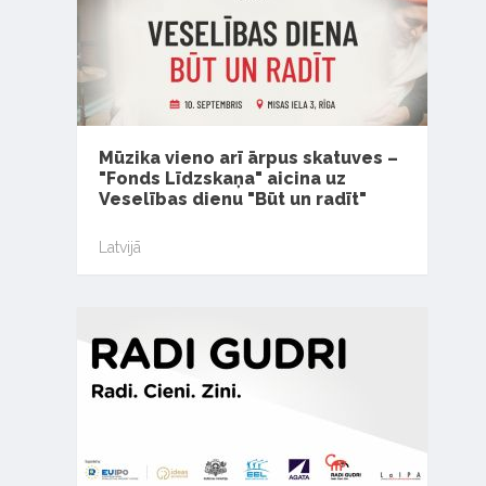
Mūzika vieno arī ārpus skatuves –
"Fonds Līdzskaņa" aicina uz
Veselības dienu "Būt un radīt"
Latvijā