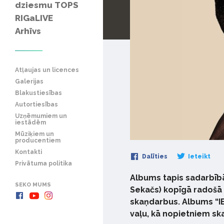
dziesmu TOPS
RIGaLIVE
Arhīvs
Atļaujas un licences
Galerijas
Blakustiesības
Autortiesības
Uzņēmumiem un
iestādēm
Mūziķiem un
producentiem
Kontakti
Dalīties
Ieteikt
Privātuma politika
Albums tapis sadarbībā
SEKO MUMS
Sekačs) kopīgā radošā 
skaņdarbus. Albums “IE
vaļu, kā nopietniem ska