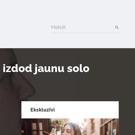
Meklēt
i izdod jaunu solo
Ekskluzīvi