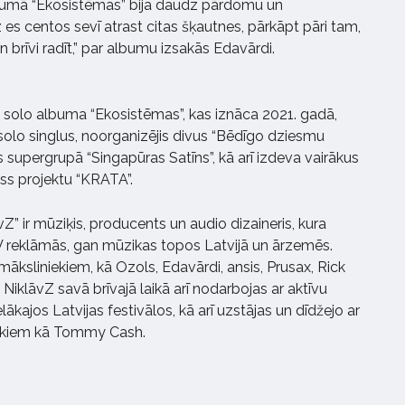
 albumā “Ekosistēmas” bija daudz pārdomu un
 es centos sevī atrast citas šķautnes, pārkāpt pāri tam,
brīvi radīt,” par albumu izsakās Edavārdi.
 solo albuma “Ekosistēmas”, kas iznāca 2021. gadā,
s solo singlus, noorganizējis divus “Bēdīgo dziesmu
es supergrupā “Singapūras Satīns”, kā arī izdeva vairākus
ass projektu “KRATA”.
vZ” ir mūziķis, producents un audio dizaineris, kura
V reklāmās, gan mūzikas topos Latvijā un ārzemēs.
āksliniekiem, kā Ozols, Edavārdi, ansis, Prusax, Rick
NiklāvZ savā brīvajā laikā arī nodarbojas ar aktīvu
ielākajos Latvijas festivālos, kā arī uzstājas un dīdžejo ar
ekiem kā Tommy Cash.