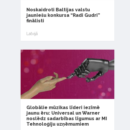
Noskaidroti Baltijas valstu
jauniešu konkursa “Radi Gudri”
finālisti
Latvijā
Globālie mūzikas līderi iezīmē
jaunu ēru: Universal un Warner
noslēdz sadarbības līgumus ar MI
Tehnoloģiju uzņēmumiem