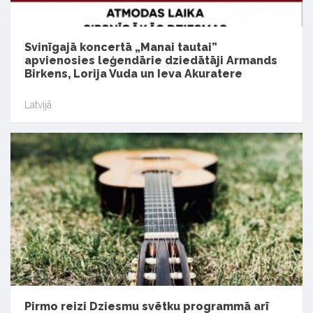
Svinīgajā koncertā „Manai tautai”
apvienosies leģendārie dziedātāji Armands
Birkens, Lorija Vuda un Ieva Akuratere
Latvijā
Pirmo reizi Dziesmu svētku programmā arī