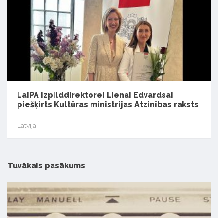
LaIPA izpilddirektorei Lienai Edvardsai
piešķirts Kultūras ministrijas Atzinības raksts
Latvijā
Tuvākais pasākums