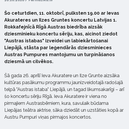
Šo ceturtdien, 11. oktobrī, pulksten 19.00 ar Ievas
Akurateres un Ilzes Gruntes koncertu Latvijas 1.
Rokkafejnīcā Rīgā Austras biedrība aizsāk
dziesminieku koncertu sēriju, kas, aicinot ziedot
"Austras istabas" izveidei un labiekārtošanai
Liepājā, stāsta par leģendārās dziesminieces
Austras Pumpures mantojumu un turpināšanos
dziesmā un cilvēkos.
Šā gada 26. aprīlī Ieva Akuratere un Ilze Grunte aizsāka
kultūras pasākumu programmu jaunizveidotajā radošajā
telpā "Austras istaba" Liepājā, un tagad likumsakarīgi – arī
šo koncertu sēriju Rīgā. Ieva Akuratere ir viena no
pirmajiem Austrasbērniem, kura, savulaik būdama
Liepājas teātra aktrise, sāka dziedāt un uzstāties kopā ar
Austru Pumpuri viņas pirmajos koncertos.