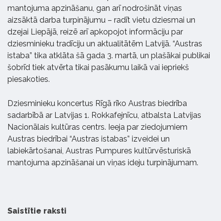
mantojuma apzināšanu, gan arī nodrošināt viņas
aizsāktā darba turpinājumu – radīt vietu dziesmai un
dzejai Liepājā, reizē arī apkopojot informāciju par
dziesminieku tradīciju un aktualitātēm Latvijā. “Austras
istaba” tika atklāta šā gada 3. martā, un plašākai publikai
šobrīd tiek atvērta tikai pasākumu laikā vai iepriekš
piesakoties.
Dziesminieku koncertus Rīgā rīko Austras biedrība
sadarbībā ar Latvijas 1. Rokkafejnīcu, atbalsta Latvijas
Nacionālais kultūras centrs. Ieeja par ziedojumiem
Austras biedrībai “Austras istabas” izveidei un
labiekārtošanai, Austras Pumpures kultūrvēsturiskā
mantojuma apzināšanai un viņas ideju turpinājumam.
Saistītie raksti