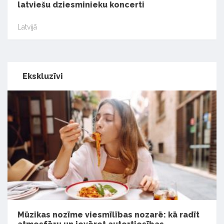
latviešu dziesminieku koncerti
Latvijā
Ekskluzīvi
Mūzikas nozīme viesmīlības nozarē: kā radīt