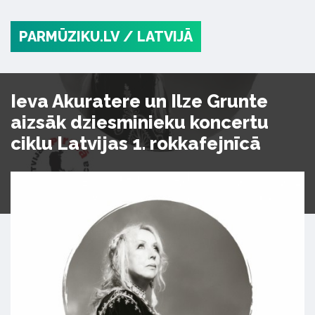
PARMŪZIKU.LV
/ LATVIJĀ
Ieva Akuratere un Ilze Grunte
aizsāk dziesminieku koncertu
ciklu Latvijas 1. rokkafejnīcā