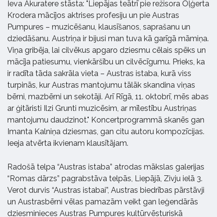
Ieva Akuratere stāsta: "Liepājas teātrī pie režisora Oļģerta
Krodera mācījos aktrises profesiju un pie Austras
Pumpures – muzicēšanu, klausīšanos, saprašanu un
dziedāšanu. Austriņa ir bijusi man tuva kā garīgā māmiņa.
Viņa gribēja, lai cilvēkus apgaro dziesmu cēlais spēks un
mācīja patiesumu, vienkāršību un cilvēcīgumu. Prieks, ka
ir radīta tāda sakrāla vieta – Austras istaba, kurā viss
turpinās, kur Austras mantojumu tālāk skandina viņas
bērni, mazbērni un sekotāji. Arī Rīgā, 11. oktobrī, mēs abas
ar ģitāristi Ilzi Grunti muzicēsim, ar mīlestību Austriņas
mantojumu daudzinot." Koncertprogrammā skanēs gan
Imanta Kalniņa dziesmas, gan citu autoru kompozīcijas.
Ieeja atvērta ikvienam klausītājam.
Radošā telpa “Austras istaba” atrodas mākslas galerijas
“Romas dārzs” pagrabstāva telpās, Liepājā, Zivju ielā 3.
Verot durvis “Austras istabai”, Austras biedrības pārstāvji
un Austrasbērni vēlas pamazām veikt gan leģendārās
dziesminieces Austras Pumpures kultūrvēsturiskā