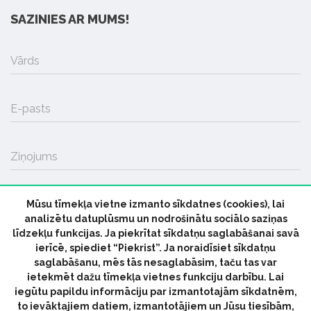
SAZINIES AR MUMS!
Vārds
E-pasts
Ziņojums
Mūsu tīmekļa vietne izmanto sīkdatnes (cookies), lai
SŪTĪT
analizētu datuplūsmu un nodrošinātu sociālo saziņas
līdzekļu funkcijas. Ja piekrītat sīkdatņu saglabāšanai savā
ierīcē, spiediet “Piekrist”. Ja noraidīsiet sīkdatņu
saglabāšanu, mēs tās nesaglabāsim, taču tas var
ietekmēt dažu tīmekļa vietnes funkciju darbību. Lai
iegūtu papildu informāciju par izmantotajām sīkdatnēm,
© 2026 parmuziku.lv, visas tiesības paturētas
to ievāktajiem datiem, izmantotājiem un Jūsu tiesībām,