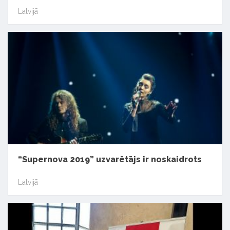
Latvijā
“Supernova 2019” uzvarētājs ir noskaidrots
Latvijā