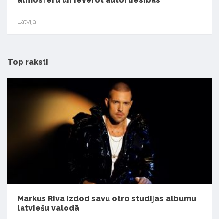
atmosfēru un ievērot autortiesības
Latvijā
Top raksti
Markus Riva izdod savu otro studijas albumu
latviešu valodā