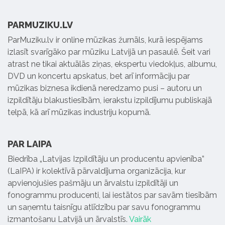
PARMUZIKU.LV
ParMuziku.lv ir online mūzikas žurnāls, kurā iespējams
izlasīt svarīgāko par mūziku Latvijā un pasaulē. Šeit vari
atrast ne tikai aktuālās ziņas, ekspertu viedokļus, albumu,
DVD un koncertu apskatus, bet arī informāciju par
mūzikas biznesa ikdienā neredzamo pusi – autoru un
izpildītāju blakustiesībām, ierakstu izpildījumu publiskajā
telpā, kā arī mūzikas industriju kopumā.
PAR LAIPA
Biedrība „Latvijas Izpildītāju un producentu apvienība”
(LaIPA) ir kolektīvā pārvaldījuma organizācija, kur
apvienojušies pašmāju un ārvalstu izpildītāji un
fonogrammu producenti, lai iestātos par savām tiesībām
un saņemtu taisnīgu atlīdzību par savu fonogrammu
izmantošanu Latvijā un ārvalstīs.
Vairāk