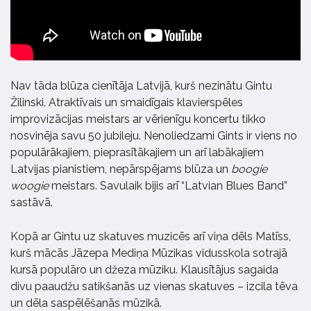
Nav tāda blūza cienītāja Latvijā, kurš nezinātu Gintu
Žilinski. Atraktīvais un smaidīgais klavierspēles
improvizācijas meistars ar vērienīgu koncertu tikko
nosvinēja savu 50 jubileju. Nenoliedzami Gints ir viens no
populārākajiem, pieprasītākajiem un arī labākajiem
Latvijas pianistiem, nepārspējams blūza un
boogie
woogie
meistars. Savulaik bijis arī “Latvian Blues Band”
sastāvā.
Kopā ar Gintu uz skatuves muzicēs arī viņa dēls Matīss,
kurš mācās Jāzepa Mediņa Mūzikas vidusskola sotrajā
kursā populāro un džeza mūziku. Klausītājus sagaida
divu paaudžu satikšanās uz vienas skatuves – izcila tēva
un dēla saspēlēšanās mūzikā.