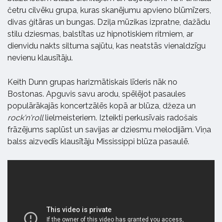
četru cilvēku grupa, kuras skanējumu apvieno blūmīzers,
divas ģitāras un bungas. Dziļa mūzikas izpratne, dažādu
stilu dziesmas, balstītas uz hipnotiskiem ritmiem, ar
dienvidu nakts siltuma sajūtu, kas neatstās vienaldzīgu
nevienu klausītāju.
Keith Dunn grupas harizmātiskais līderis nāk no
Bostonas. Apguvis savu arodu, spēlējot pasaules
populārākajās koncertzālēs kopā ar blūza, džeza un
rock'n'roll
lielmeisteriem. Izteikti perkusīvais radošais
frāzējums saplūst un savijas ar dziesmu melodijām. Viņa
balss aizvedīs klausītāju Mississippi blūza pasaulē.