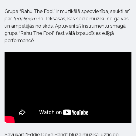
Grupa “Rahu The Fool” ir muzikālā specvienība, saukti arī
par
tūdaliņiem
no Teksasas, kas spēlē mūziku no galvas
un ampelējās no sirds. Aptuveni 15 instrumentu smagā
grupa “Rahu The Fool” festivālā izpaudīsies ellīgā
performancē.
Savukārt “Eddie Dove Band” blūza mūzikai uzticīgo