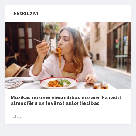
Ekskluzīvi
Mūzikas nozīme viesmīlības nozarē: kā radīt
atmosfēru un ievērot autortiesības
Latvijā