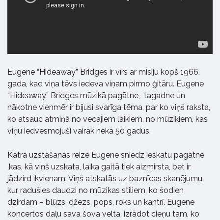
Eugene “Hideaway” Bridges ir vīrs ar misiju kopš 1966.
gada, kad viņa tēvs iedeva viņam pirmo ģitāru. Eugene
“Hideaway” Bridges mūzikā pagātne, tagadne un
nākotne vienmēr ir bijusi svarīga tēma, par ko viņš raksta,
ko atsauc atmiņā no vecajiem laikiem, no mūziķiem, kas
viņu iedvesmojuši vairāk nekā 50 gadus.
Katrā uzstāšanās reizē Eugene sniedz ieskatu pagātnē
,kas, kā viņš uzskata, laika gaitā tiek aizmirsta, bet ir
jādzird ikvienam. Viņš atskatās uz baznīcas skanējumu,
kur radušies daudzi no mūzikas stiliem, ko šodien
dzirdam – blūzs, džezs, pops, roks un kantrī. Eugene
koncertos daļu sava šova velta, izrādot cieņu tam, ko