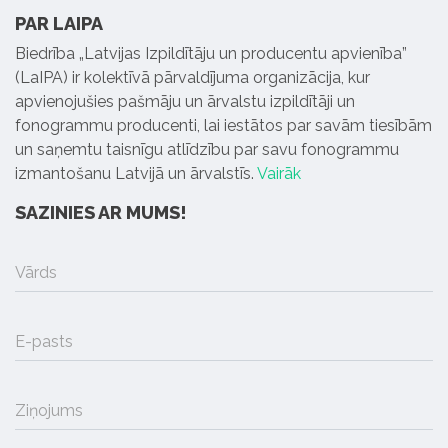
PAR LAIPA
Biedrība „Latvijas Izpildītāju un producentu apvienība”
(LaIPA) ir kolektīvā pārvaldījuma organizācija, kur
apvienojušies pašmāju un ārvalstu izpildītāji un
fonogrammu producenti, lai iestātos par savām tiesībām
un saņemtu taisnīgu atlīdzību par savu fonogrammu
izmantošanu Latvijā un ārvalstīs.
Vairāk
SAZINIES AR MUMS!
Vārds
E-pasts
Ziņojums