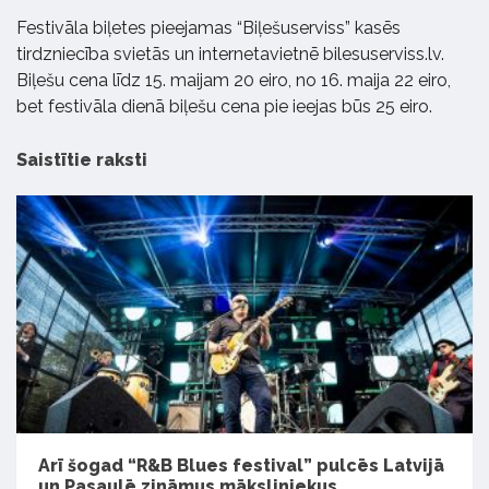
Festivāla biļetes pieejamas “Biļešuserviss” kasēs
tirdzniecība svietās un internetavietnē bilesuserviss.lv.
Biļešu cena līdz 15. maijam 20 eiro, no 16. maija 22 eiro,
bet festivāla dienā biļešu cena pie ieejas būs 25 eiro.
Saistītie raksti
Arī šogad “R&B Blues festival” pulcēs Latvijā
un Pasaulē zināmus māksliniekus