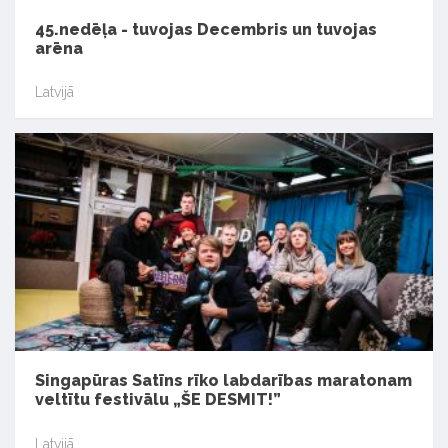
45.nedēļa - tuvojas Decembris un tuvojas
arēna
Latvijā
Singapūras Satīns rīko labdarības maratonam
veltītu festivālu „ŠE DESMIT!”
Latvijā