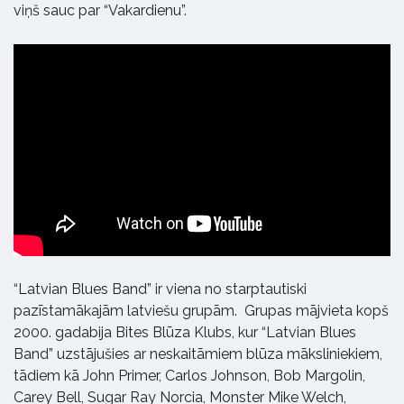
viņš sauc par “Vakardienu”.
“Latvian Blues Band” ir viena no starptautiski
pazīstamākajām latviešu grupām. Grupas mājvieta kopš
2000. gadabija Bites Blūza Klubs, kur “Latvian Blues
Band” uzstājušies ar neskaitāmiem blūza māksliniekiem,
tādiem kā John Primer, Carlos Johnson, Bob Margolin,
Carey Bell, Sugar Ray Norcia, Monster Mike Welch,