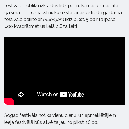
festivāla publiku izklaidēs līdz pat nākamās dienas rīta
gaismai – pēc mākslinieku uzstāšanās estrādē gaidāma
festivāla ballīte ar
blues jam
līdz plkst. 5.00 rītā īpašā
400 kvadrātmetrus lielā blūza teltī.
Šogad festivāls notiks vienu dienu, un apmeklētājiem
ieeja festivālā būs atvērta jau no plkst. 16.00.