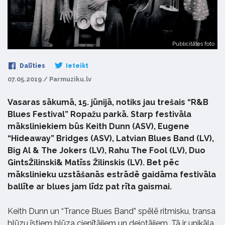
Publicitātes foto
Dalīties
Ieteikt
07.05.2019 / Parmuziku.lv
Vasaras sākumā, 15. jūnijā, notiks jau trešais “R&B
Blues Festival” Ropažu parkā. Starp festivāla
māksliniekiem būs Keith Dunn (ASV), Eugene
“Hideaway” Bridges (ASV), Latvian Blues Band (LV),
Big Al & The Jokers (LV), Rahu The Fool (LV), Duo
GintsŽilinski& Matīss Žilinskis (LV). Bet pēc
mākslinieku uzstāšanās estrādē gaidāma festivāla
ballīte ar blues jam līdz pat rīta gaismai.
Keith Dunn un “Trance Blues Band” spēlē ritmisku, transa
blūzu īstiem blūza cienītājiem un dejotājiem. Tā ir unikāla