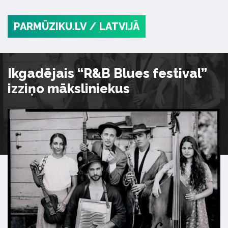
PARMŪZIKU.LV
/ LATVIJĀ
Ikgadējais “R&B Blues festival”
izziņo māksliniekus