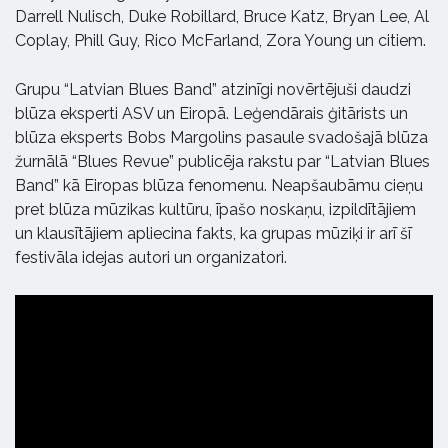
Darrell Nulisch, Duke Robillard, Bruce Katz, Bryan Lee, Al
Coplay, Phill Guy, Rico McFarland, Zora Young un citiem.
Grupu “Latvian Blues Band” atzinīgi novērtējuši daudzi
blūza eksperti ASV un Eiropā. Leģendārais ģitārists un
blūza eksperts Bobs Margolins pasaule svadošajā blūza
žurnālā “Blues Revue” publicēja rakstu par “Latvian Blues
Band” kā Eiropas blūza fenomenu. Neapšaubāmu cieņu
pret blūza mūzikas kultūru, īpašo noskaņu, izpildītājiem
un klausītājiem apliecina fakts, ka grupas mūziķi ir arī šī
festivāla idejas autori un organizatori.