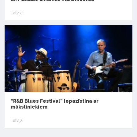
Latvijā
“R&B Blues Festival” iepazīstina ar
māksliniekiem
Latvijā