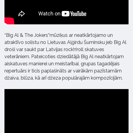
“Big Al & The Jokers”mūziķus ar neatkārtojamo un
atraktīvo solistu no Lietuvas Aļģirdu Šuminsku jeb Big Al
droši var saukt par Latvijas rock’n’roll skatuves
veterāniem. Pateicoties dziedātājā Big Al neatkārtojam
aiskatuves manierei un meistarībai, grupas tagadējais
repertuārs ir ticis paplašināts ar vairākām pazīstamām
džaiva, blūza, kā arī džeza populārajām kompozīcijām.