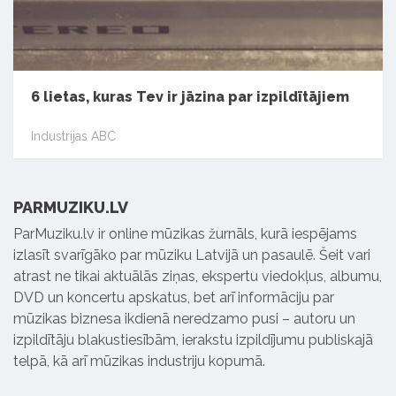
6 lietas, kuras Tev ir jāzina par izpildītājiem
Industrijas ABC
PARMUZIKU.LV
ParMuziku.lv ir online mūzikas žurnāls, kurā iespējams
izlasīt svarīgāko par mūziku Latvijā un pasaulē. Šeit vari
atrast ne tikai aktuālās ziņas, ekspertu viedokļus, albumu,
DVD un koncertu apskatus, bet arī informāciju par
mūzikas biznesa ikdienā neredzamo pusi – autoru un
izpildītāju blakustiesībām, ierakstu izpildījumu publiskajā
telpā, kā arī mūzikas industriju kopumā.