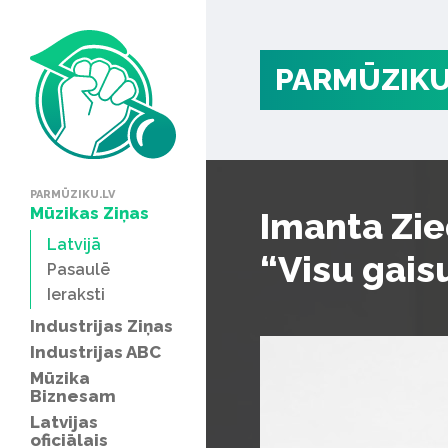
PARMŪZIKU
PARMŪZIKU.LV
Mūzikas Ziņas
Imanta Zie
Latvijā
“Visu gais
Pasaulē
Ieraksti
Industrijas Ziņas
Industrijas ABC
Mūzika
Biznesam
Latvijas
oficiālais