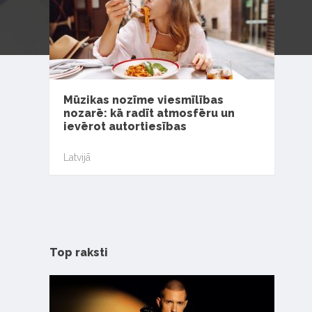
Mūzikas nozīme viesmīlības
nozarē: kā radīt atmosfēru un
ievērot autortiesības
Latvijā
Top raksti