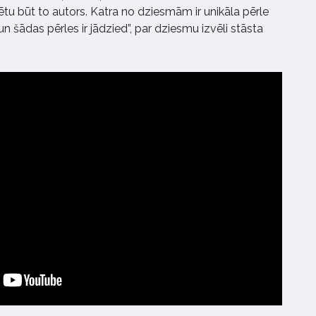
ibētu būt to autors. Katra no dziesmām ir unikāla pērle
n šādas pērles ir jādzied”, par dziesmu izvēli stāsta