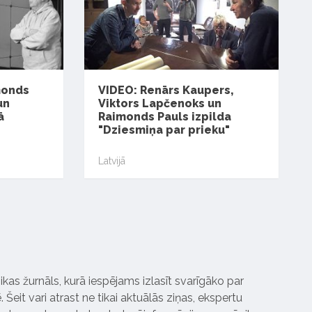
monds
VIDEO: Renārs Kaupers,
un
Viktors Lapčenoks un
ā
Raimonds Pauls izpilda
"Dziesmiņa par prieku"
Latvijā
ikas žurnāls, kurā iespējams izlasīt svarīgāko par
Šeit vari atrast ne tikai aktuālās ziņas, ekspertu