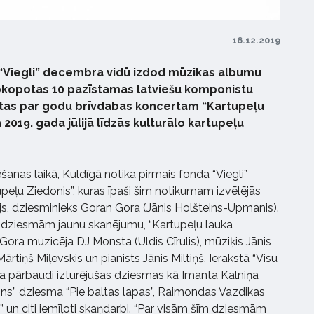
16.12.2019
“Viegli” decembra vidū izdod mūzikas albumu
apkopotas 10 pazīstamas latviešu komponistu
dītas par godu brīvdabas koncertam “Kartupeļu
 2019. gada jūlijā līdzās kulturālo kartupeļu
ēšanas laikā, Kuldīgā notika pirmais fonda “Viegli”
peļu Ziedonis”, kuras īpaši šim notikumam izvēlējās
tājs, dziesminieks Goran Gora (Jānis Holšteins-Upmanis).
m dziesmām jaunu skanējumu, “Kartupeļu lauka
ora muzicēja DJ Monsta (Uldis Cīrulis), mūziķis Jānis
rtiņš Miļevskis un pianists Jānis Miltiņš. Ierakstā “Visu
ika pārbaudi izturējušas dziesmas kā Imanta Kalniņa
ons” dziesma “Pie baltas lapas”, Raimondas Vazdikas
” un citi iemīļoti skaņdarbi. “Par visām šīm dziesmām