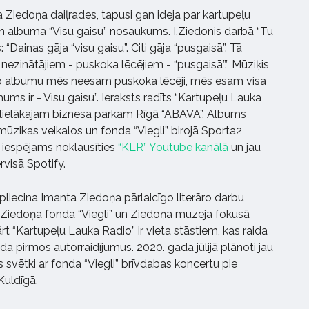
Ziedoņa daiļrades, tapusi gan ideja par kartupeļu
n albuma “Visu gaisu” nosaukums. I.Ziedonis darbā “Tu
s: “Dainas gāja “visu gaisu”. Citi gāja “pusgaisā”. Tā
nezinātājiem - puskoka lēcējiem - “pusgaisā”.” Mūziķis
šo albumu mēs neesam puskoka lēcēji, mēs esam visa
mums ir - Visu gaisu”. Ieraksts radīts “Kartupeļu Lauka
s lielākajam biznesa parkam Rīgā “ABAVA”. Albums
mūzikas veikalos un fonda “Viegli” birojā Sporta2
” iespējams noklausīties
“KLR” Youtube kanālā
un jau
visā Spotify.
pliecina Imanta Ziedoņa pārlaicīgo literāro darbu
a Ziedoņa fonda “Viegli” un Ziedoņa muzeja fokusā
 “Kartupeļu Lauka Radio” ir vieta stāstiem, kas raida
ada pirmos autorraidījumus. 2020. gada jūlijā plānoti jau
 svētki ar fonda “Viegli” brīvdabas koncertu pie
Kuldīgā.