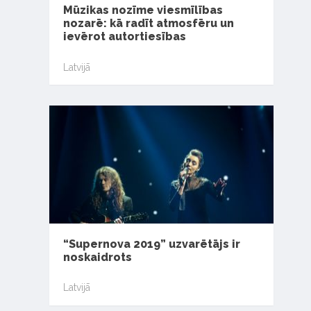
Mūzikas nozīme viesmīlības
nozarē: kā radīt atmosfēru un
ievērot autortiesības
Latvijā
“Supernova 2019” uzvarētājs ir
noskaidrots
Latvijā