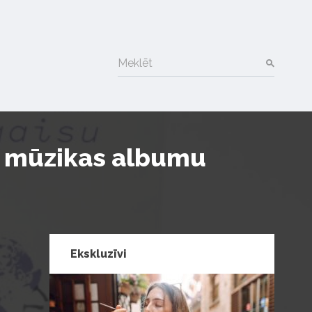
Meklēt
d mūzikas albumu
Ekskluzīvi