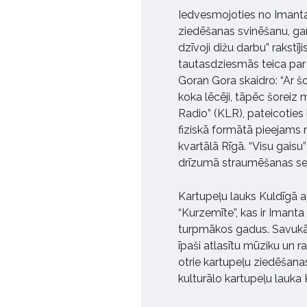
Iedvesmojoties no Imanta 
ziedēšanas svinēšanu, ga
dzīvoji dižu darbu” rakstīji
tautasdziesmās teica par 
Goran Gora skaidro: “Ar 
koka lēcēji, tāpēc šoreiz 
Radio” (KLR), pateicotie
fiziskā formātā pieejams 
kvartālā Rīgā. “Visu gaisu
drīzumā straumēšanas ser
Kartupeļu lauks Kuldīgā a
“Kurzemīte”, kas ir Imant
turpmākos gadus. Savukārt
īpaši atlasītu mūziku un r
otrie kartupeļu ziedēšanas
kulturālo kartupeļu lauka 