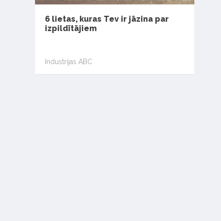
6 lietas, kuras Tev ir jāzina par
izpildītājiem
Industrijas ABC