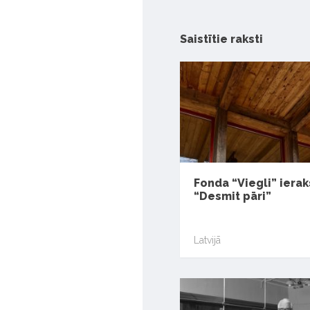
Saistītie raksti
Fonda “Viegli” ierak
“Desmit pāri”
Latvijā