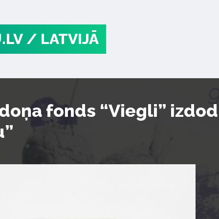
.LV
/ LATVIJĀ
doņa fonds “Viegli” izdo
u”