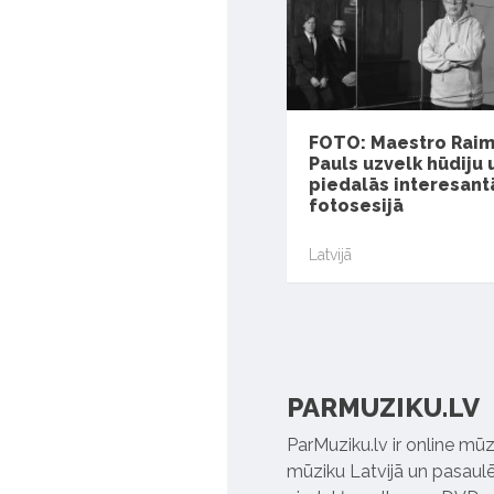
FOTO: Maestro Rai
Pauls uzvelk hūdiju 
piedalās interesant
fotosesijā
Latvijā
PARMUZIKU.LV
ParMuziku.lv ir online mūz
mūziku Latvijā un pasaulē. 