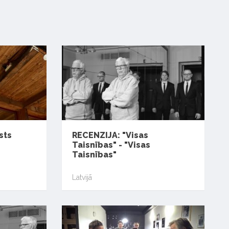
sts
RECENZIJA: "Visas
Taisnības" - "Visas
Taisnības"
Latvijā