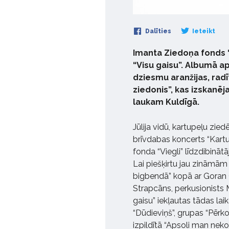
Dalīties
Ieteikt
Imanta Ziedoņa fonds 
“Visu gaisu”. Albumā 
dziesmu aranžijas, ra
ziedonis”, kas izskanēja
laukam Kuldīgā.
Jūlija vidū, kartupeļu zied
brīvdabas koncerts “Kartu
fonda “Viegli” līdzdibinā
Lai piešķirtu jau zināmā
bigbendā” kopā ar Goran G
Strapcāns, perkusionists Mā
gaisu” iekļautas tādas la
“Dūdieviņš”, grupas “Pērk
izpildītā “Apsoli man neko