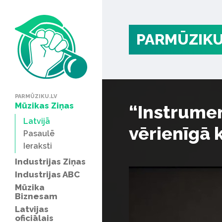
PARMŪZIKU
PARMŪZIKU.LV
Mūzikas Ziņas
“Instrumen
Latvijā
vērienīgā 
Pasaulē
Ieraksti
Industrijas Ziņas
Industrijas ABC
Mūzika
Biznesam
Latvijas
oficiālais