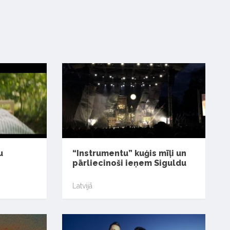
u
“Instrumentu” kuģis mīļi un
pārliecinoši ieņem Siguldu
Latvijā