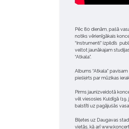
Pēc 80 dienām, pašā vasa
notiks vērienīgākais konc
“Instrumenti” izpildīs pu
veltot jaunākajam studija
“Atkala”.
Albums “Atkala” pavisam n
piešķirts par mūzikas ier
Pirms jaunizveidotā konc
vēl viesosies Kuldīgā (19. 
balstīti uz pagājušās va
Biļetes uz Daugavas stadi
vietās, kā arī www.koncert