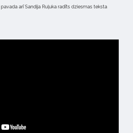
” pavada arī Sandija Ruļuka radīts dziesmas teksta