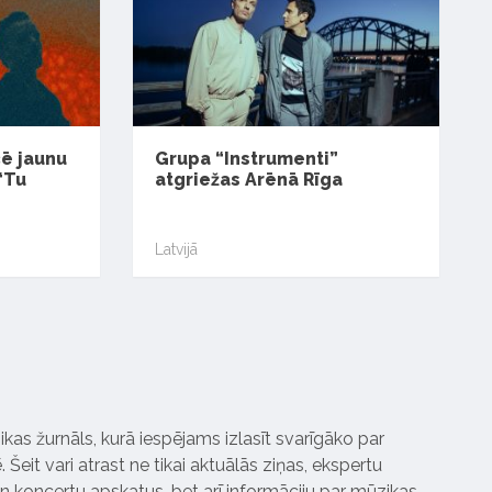
cē jaunu
Grupa “Instrumenti”
“Tu
atgriežas Arēnā Rīga
Latvijā
ikas žurnāls, kurā iespējams izlasīt svarīgāko par
Šeit vari atrast ne tikai aktuālās ziņas, ekspertu
 koncertu apskatus, bet arī informāciju par mūzikas