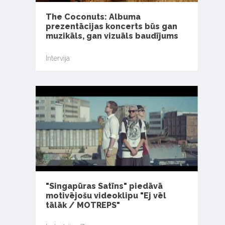
The Coconuts: Albuma
prezentācijas koncerts būs gan
muzikāls, gan vizuāls baudījums
Intervija
"Singapūras Satīns" piedāvā
motivējošu videoklipu "Ej vēl
tālāk / MOTREPS"