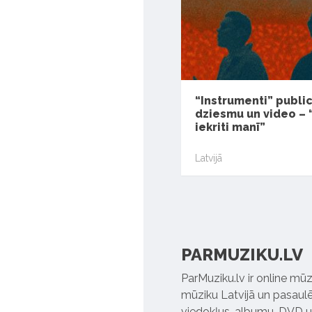
“Instrumenti” publi
dziesmu un video – 
iekriti manī”
Latvijā
PARMUZIKU.LV
ParMuziku.lv ir online mūz
mūziku Latvijā un pasaulē. 
viedokļus, albumu, DVD un