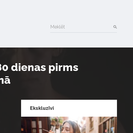
Meklēt
80 dienas pirms
nā
Ekskluzīvi