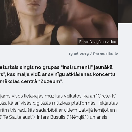
Ekrānšāviņš no video
13.06.2019 / Parmuziku.lv
ceturtais singls no grupas “Instrumenti” jaunākā
s”, kas maija vidū ar svinīgu atklāšanas koncertu
 mākslas centrā “Zuzeum”.
jams visos lielākajās mūzikas veikalos, kā arī “Circle-K”
etās, kā arī visās digitālās mūzikas platformās, iekļautas
rām trīs radušās sadarbībā ar citiem Latvijā iemīļotiem
“Te Saule aust”), Intars Busulis (“Nēnujā” ) un ansis