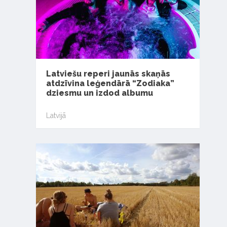
Latviešu reperi jaunās skaņās
atdzīvina leģendārā “Zodiaka”
dziesmu un izdod albumu
Latvijā