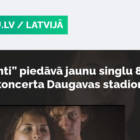
.LV
/ LATVIJĀ
ti” piedāvā jaunu singlu 
koncerta Daugavas stadio