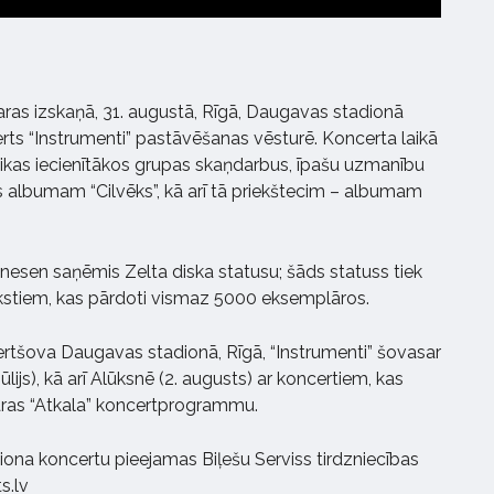
ras izskaņā, 31. augustā, Rīgā, Daugavas stadionā
erts “Instrumenti” pastāvēšanas vēsturē. Koncerta laikā
blikas iecienītākos grupas skaņdarbus, īpašu uzmanību
s albumam “Cilvēks”, kā arī tā priekštecim – albumam
esen saņēmis Zelta diska statusu; šāds statuss tiek
akstiem, kas pārdoti vismaz 5000 eksemplāros.
ertšova Daugavas stadionā, Rīgā, “Instrumenti” šovasar
jūlijs), kā arī Alūksnē (2. augusts) ar koncertiem, kas
saras “Atkala” koncertprogrammu.
ona koncertu pieejamas Biļešu Serviss tirdzniecības
s.lv