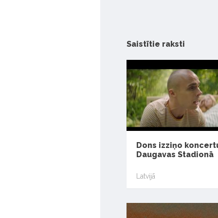
Saistītie raksti
Dons izziņo koncert
Daugavas Stadionā
Latvijā