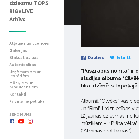
dziesmu TOPS
RIGaLIVE
Arhīvs
Atļaujas un licences
Galerijas
Blakustiesības
Dalīties
Ieteikt
Autortiesības
“Pus4rāpus no rīta” ir 
Uzņēmumiem un
iestādēm
studijas albuma “Cilvēk
Mūziķiem un
tika atzīmēts topošajā
producentiem
Kontakti
Albumā “Cilvēks”, kas piee
Privātuma politika
un “Rimi” tirdzniecības vi
SEKO MUMS
12 jaunas dziesmas, no ku
mūziķiem – “Prāta Vētra” (
(“Atmiņas problēmas”)