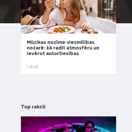
Mūzikas nozīme viesmīlības
nozarē: kā radīt atmosfēru un
ievērot autortiesības
Latvijā
Top raksti