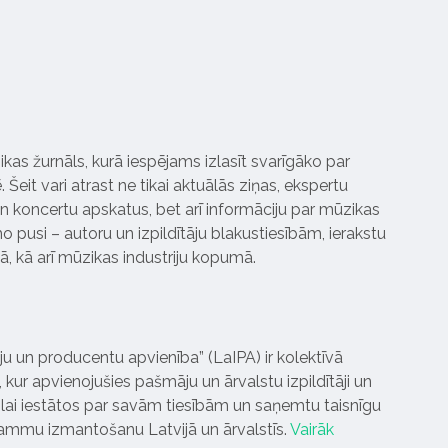
ikas žurnāls, kurā iespējams izlasīt svarīgāko par
Šeit vari atrast ne tikai aktuālās ziņas, ekspertu
 koncertu apskatus, bet arī informāciju par mūzikas
 pusi – autoru un izpildītāju blakustiesībām, ierakstu
pā, kā arī mūzikas industriju kopumā.
tāju un producentu apvienība” (LaIPA) ir kolektīvā
 kur apvienojušies pašmāju un ārvalstu izpildītāji un
ai iestātos par savām tiesībām un saņemtu taisnīgu
rammu izmantošanu Latvijā un ārvalstīs.
Vairāk