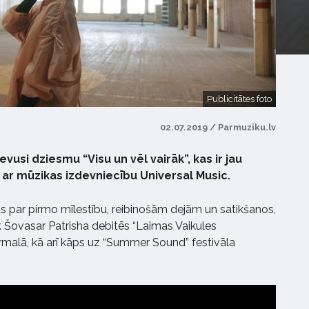
Publicitātes foto
02.07.2019 / Parmuziku.lv
vusi dziesmu “Visu un vēl vairāk”, kas ir jau
 ar mūzikas izdevniecību Universal Music.
āsts par pirmo mīlestību, reibinošām dejām un satikšanos,
. Šovasar Patrisha debitēs “Laimas Vaikules
rmalā, kā arī kāps uz “Summer Sound” festivāla