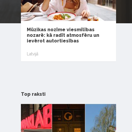
Mūzikas nozīme viesmīlības
nozarē: kā radīt atmosfēru un
ievērot autortiesības
Latvijā
Top raksti