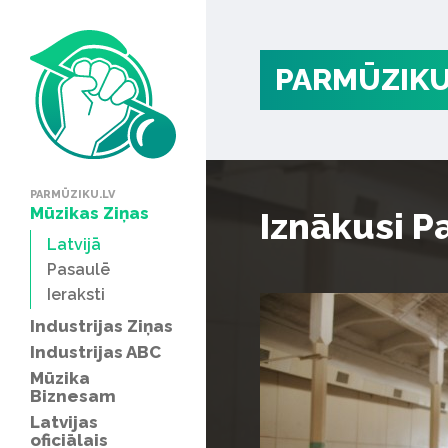
PARMŪZIKU
PARMŪZIKU.LV
Mūzikas Ziņas
Iznākusi P
Latvijā
Pasaulē
Ieraksti
Industrijas Ziņas
Industrijas ABC
Mūzika
Biznesam
Latvijas
oficiālais