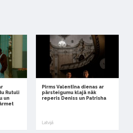
ar
Pirms Valentīna dienas ar
u Rutuli
pārsteigumu klajā nāk
u un
reperis Deniss un Patrisha
ārmet
Latvijā