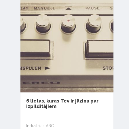
6 lietas, kuras Tev ir jāzina par
izpildītājiem
Industrijas ABC