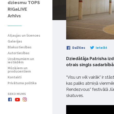
dziesmu TOPS
RIGaLIVE
Arhīvs
Atļaujas un licences
Galerijas
Blakustiesības
Dalīties
Ieteikt
Autortiesības
Dziedātāja Patrisha izde
Uzņēmumiem un
iestādēm
otrais singls sadarbībā
Mūziķiem un
producentiem
“Visu un vēl vairāk” ir st
Kontakti
kas paliks atmiņā vienmēr
Privātuma politika
Rendezvous” festivālā Jū
SEKO MUMS
skatuves.