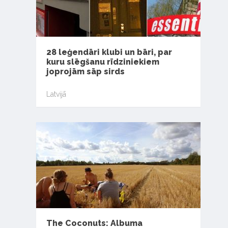
28 leģendāri klubi un bāri, par
kuru slēgšanu rīdziniekiem
joprojām sāp sirds
Latvijā
The Coconuts: Albuma