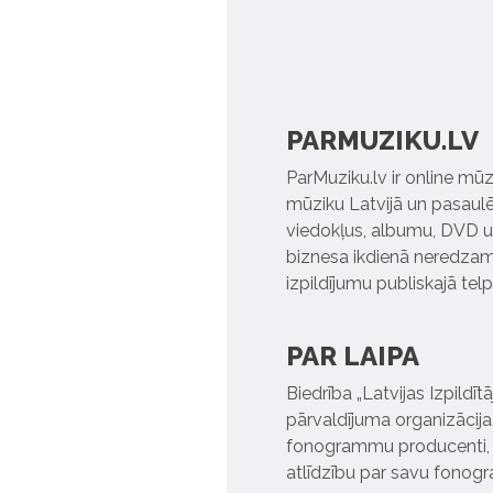
PARMUZIKU.LV
ParMuziku.lv ir online mūz
mūziku Latvijā un pasaulē. 
viedokļus, albumu, DVD un
biznesa ikdienā neredzamo
izpildījumu publiskajā tel
PAR LAIPA
Biedrība „Latvijas Izpildī
pārvaldījuma organizācija,
fonogrammu producenti, l
atlīdzību par savu fonog