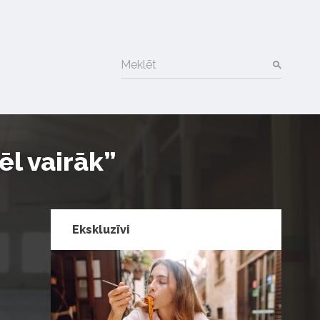
Meklēt
ēl vairāk”
Ekskluzīvi