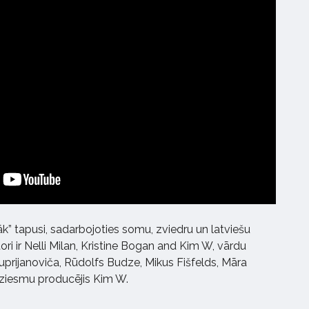
āk” tapusi, sadarbojoties somu, zviedru un latviešu
ri ir Nelli Milan, Kristine Bogan and Kim W, vārdu
a Cuprijanoviča, Rūdolfs Budze, Mikus Fišfelds, Māra
ziesmu producējis Kim W.