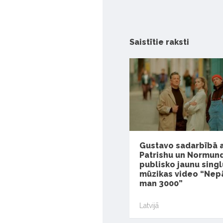
Saistītie raksti
Gustavo sadarbībā 
Patrishu un Normund
publisko jaunu singl
mūzikas video “Nep
man 3000”
Latvijā