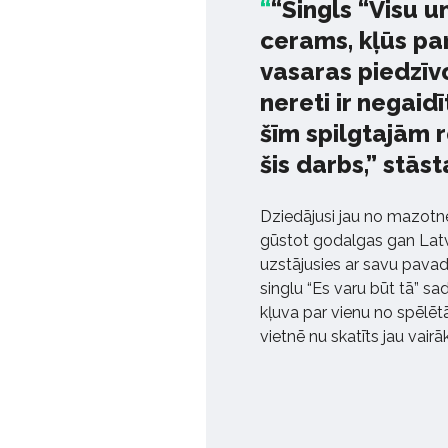
“Singls “Visu un
cerams, kļūs pa
vasaras piedzīvo
nereti ir negai
šīm spilgtajām 
šis darbs,” stāst
Dziedājusi jau no mazotne
gūstot godalgas gan Latvi
uzstājusies ar savu pavad
singlu “Es varu būt tā” sad
kļuva par vienu no spēlē
vietnē nu skatīts jau vair