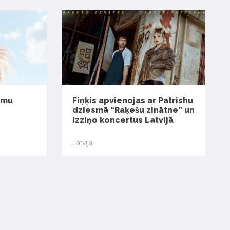
smu
Fiņķis apvienojas ar Patrishu
dziesmā “Raķešu zinātne” un
izziņo koncertus Latvijā
Latvijā