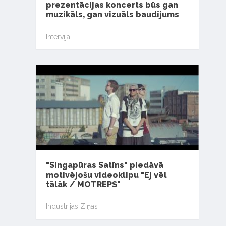
prezentācijas koncerts būs gan
muzikāls, gan vizuāls baudījums
Intervija
"Singapūras Satīns" piedāvā
motivējošu videoklipu "Ej vēl
tālāk / MOTREPS"
Industrijas Ziņas