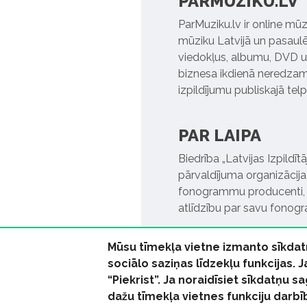
PARMUZIKU.LV
ParMuziku.lv ir online mūz
mūziku Latvijā un pasaulē. 
viedokļus, albumu, DVD un
biznesa ikdienā neredzamo
izpildījumu publiskajā tel
PAR LAIPA
Biedrība „Latvijas Izpildī
pārvaldījuma organizācija,
fonogrammu producenti, l
atlīdzību par savu fonog
Mūsu tīmekļa vietne izmanto sīkdat
sociālo saziņas līdzekļu funkcijas. 
“Piekrist”. Ja noraidīsiet sīkdatņu
dažu tīmekļa vietnes funkciju darbī