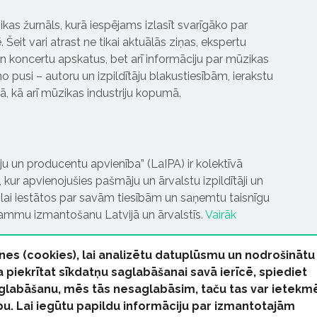
ikas žurnāls, kurā iespējams izlasīt svarīgāko par
Šeit vari atrast ne tikai aktuālās ziņas, ekspertu
 koncertu apskatus, bet arī informāciju par mūzikas
 pusi – autoru un izpildītāju blakustiesībām, ierakstu
pā, kā arī mūzikas industriju kopumā.
tāju un producentu apvienība” (LaIPA) ir kolektīvā
 kur apvienojušies pašmāju un ārvalstu izpildītāji un
ai iestātos par savām tiesībām un saņemtu taisnīgu
rammu izmantošanu Latvijā un ārvalstīs.
Vairāk
nes (cookies), lai analizētu datuplūsmu un nodrošinātu
Ja piekrītat sīkdatņu saglabāšanai savā ierīcē, spiediet
 saglabāšanu, mēs tās nesaglabāsim, taču tas var ietekm
bu. Lai iegūtu papildu informāciju par izmantotajām