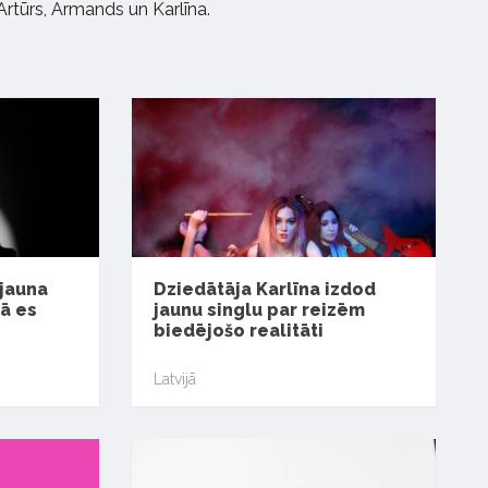
 Artūrs, Armands un Karlīna.
 jauna
Dziedātāja Karlīna izdod
ā es
jaunu singlu par reizēm
biedējošo realitāti
Latvijā