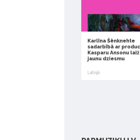
Karlīna Šēnknehte
sadarbībā ar produ
Kasparu Ansonu laiž 
jaunu dziesmu
Latvijā