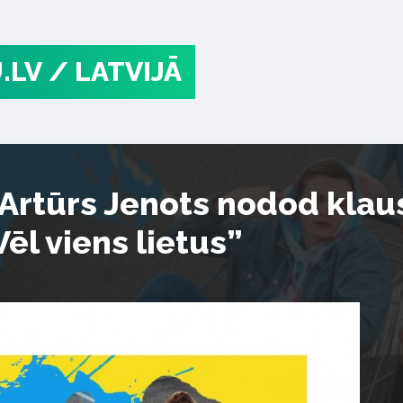
.LV
/ LATVIJĀ
 Artūrs Jenots nodod kla
ēl viens lietus”