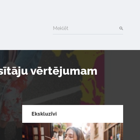
Meklēt
usītāju vērtējumam
Ekskluzīvi