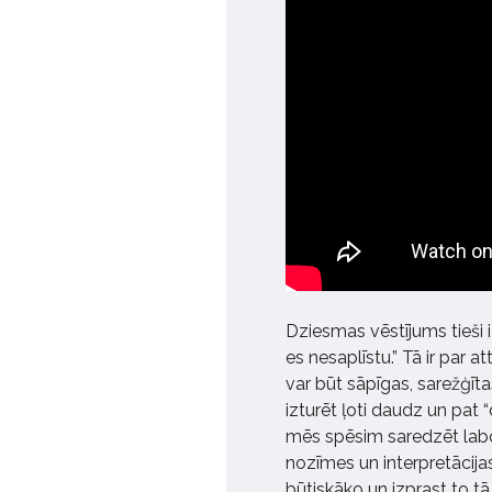
Dziesmas vēstījums tieši iz
es nesaplīstu.” Tā ir par a
var būt sāpīgas, sarežģīt
izturēt ļoti daudz un pat “
mēs spēsim saredzēt labo
nozīmes un interpretācijas
būtiskāko un izprast to tā,