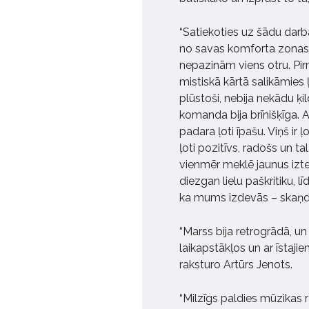
“Satiekoties uz šādu darba
no savas komforta zonas. 
nepazinām viens otru. Pirm
mistiskā kārtā salikāmies
plūstoši, nebija nekādu ķ
komanda bija brīnišķīga. Ar
padara ļoti īpašu. Viņš ir ļ
ļoti pozitīvs, radošs un t
vienmēr meklē jaunus izte
diezgan lielu paškritiku, 
ka mums izdevās – skaņdarb
“Marss bija retrogrādā, un 
laikapstākļos un ar īstaj
raksturo Artūrs Jenots.
“Milzīgs paldies mūzikas