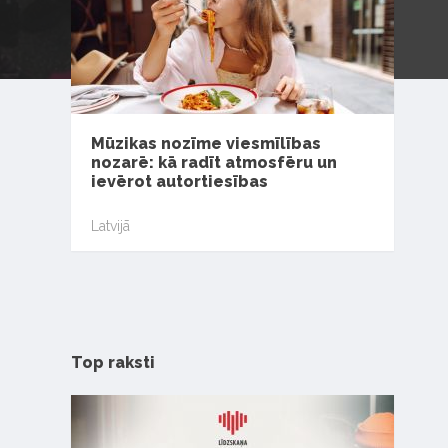
Mūzikas nozīme viesmīlības
nozarē: kā radīt atmosfēru un
ievērot autortiesības
Latvijā
Top raksti