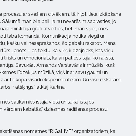
 procesu ar svešiem cilvēkiem, tā ir ļoti liela izkāpšana
Sākumā man bija bail, ja nu nevarēsim saprasties, jo
ajā mirklī bija grūti atvērties, bet, man šķiet, mēs
 ļoti labā komandā. Komunikācija notika viegli un
ildu, kašķu vai nesaprašanos, šo gabalu rakstot. Mana
tūrs Jenots – es teiktu, ka viņš ir dzejnieks, kas viņu
oti lirisks un emocionāls, kā arī patiess tajā, ko raksta,
alantīgs. Savukārt Armands Varslavāns ir mūziķis, kurš
iksmes līdzekļus mūzikā, viņš ir ar savu gaumi un
līdz ar to kopā visādi eksperimentējām. Un visi uzskatām,
s ir atšķirīgs,” atklāj Karlīna.
mēs satikāmies īstajā vietā un laikā, īstajos
iem vārdiem kabatās,” dziesmas radīšanas procesu
 rakstīšanas nometnes “RIGaLIVE” organizatoriem, ka