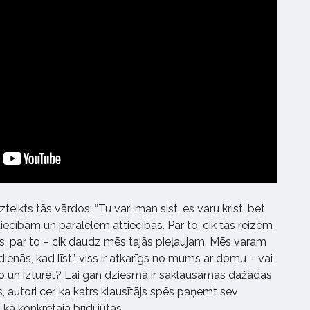
teikts tās vārdos: “Tu vari man sist, es varu krist, bet
ttiecībām un paralēlēm attiecībās. Par to, cik tās reizēm
as, par to – cik daudz mēs tajās pieļaujam. Mēs varam
dienās, kad līst”, viss ir atkarīgs no mums ar domu – vai
 un izturēt? Lai gan dziesmā ir saklausāmas dažādas
, autori cer, ka katrs klausītājs spēs paņemt sev
 kā konkrētajā brīdī jūtas.