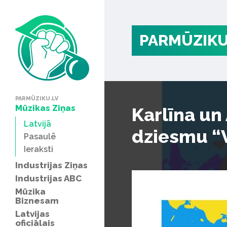
PARMŪZIKU
PARMŪZIKU.LV
Mūzikas Ziņas
Karlīna un
Latvijā
dziesmu “V
Pasaulē
Ieraksti
Industrijas Ziņas
Industrijas ABC
Mūzika
Biznesam
Latvijas
oficiālais