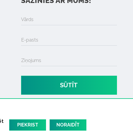
SAZINIES AR MUMS!
Vārds
E-pasts
Ziņojums
SŪTĪT
ēt
PIEKRIST
NORAIDĪT