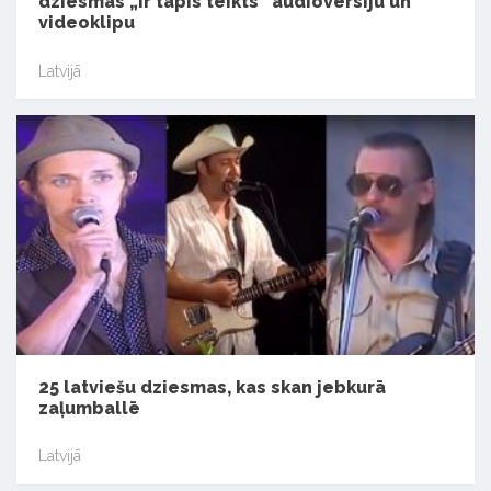
dziesmas „Ir tapis teikts” audioversiju un
videoklipu
Latvijā
25 latviešu dziesmas, kas skan jebkurā
zaļumballē
Latvijā