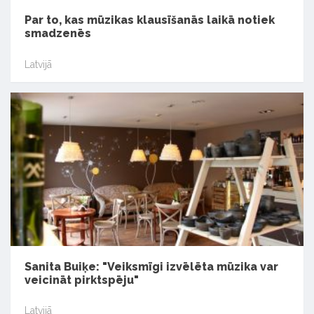
Par to, kas mūzikas klausīšanās laikā notiek
smadzenēs
Latvijā
Sanita Buiķe: "Veiksmīgi izvēlēta mūzika var
veicināt pirktspēju"
Latvijā