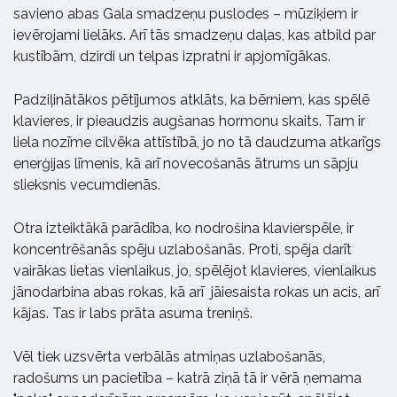
savieno abas Gala smadzeņu puslodes – mūziķiem ir
ievērojami lielāks. Arī tās smadzeņu daļas, kas atbild par
kustībām, dzirdi un telpas izpratni ir apjomīgākas.
Padziļinātākos pētījumos atklāts, ka bērniem, kas spēlē
klavieres, ir pieaudzis augšanas hormonu skaits. Tam ir
liela nozīme cilvēka attīstībā, jo no tā daudzuma atkarīgs
enerģijas līmenis, kā arī novecošanās ātrums un sāpju
slieksnis vecumdienās.
Otra izteiktākā parādība, ko nodrošina klavierspēle, ir
koncentrēšanās spēju uzlabošanās. Proti, spēja darīt
vairākas lietas vienlaikus, jo, spēlējot klavieres, vienlaikus
jānodarbina abas rokas, kā arī jāiesaista rokas un acis, arī
kājas. Tas ir labs prāta asuma treniņš.
Vēl tiek uzsvērta verbālās atmiņas uzlabošanās,
radošums un pacietība – katrā ziņā tā ir vērā ņemama