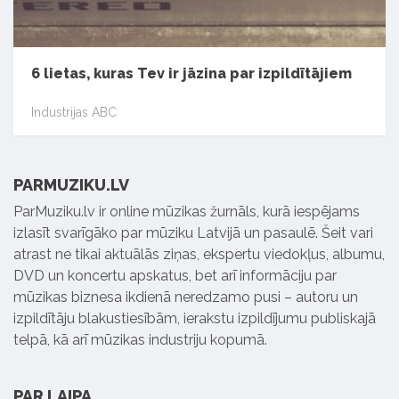
6 lietas, kuras Tev ir jāzina par izpildītājiem
Industrijas ABC
PARMUZIKU.LV
ParMuziku.lv ir online mūzikas žurnāls, kurā iespējams
izlasīt svarīgāko par mūziku Latvijā un pasaulē. Šeit vari
atrast ne tikai aktuālās ziņas, ekspertu viedokļus, albumu,
DVD un koncertu apskatus, bet arī informāciju par
mūzikas biznesa ikdienā neredzamo pusi – autoru un
izpildītāju blakustiesībām, ierakstu izpildījumu publiskajā
telpā, kā arī mūzikas industriju kopumā.
PAR LAIPA