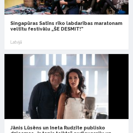
Singapūras Satīns rīko labdarības maratonam
veltītu festivālu „ŠE DESMIT!”
Latvijā
Jānis Lūsēns un Ineta Rudzīte publisko