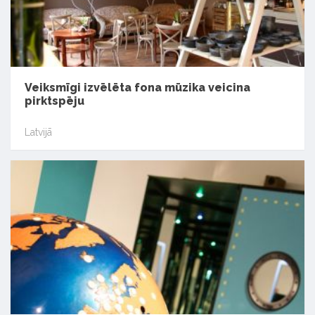
Veiksmīgi izvēlēta fona mūzika veicina
pirktspēju
Latvijā