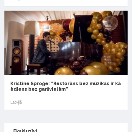
Kristīne Sproģe: ”Restorāns bez mūzikas ir kā
ēdiens bez garšvielām”
Latvijā
Ekskluzīvi