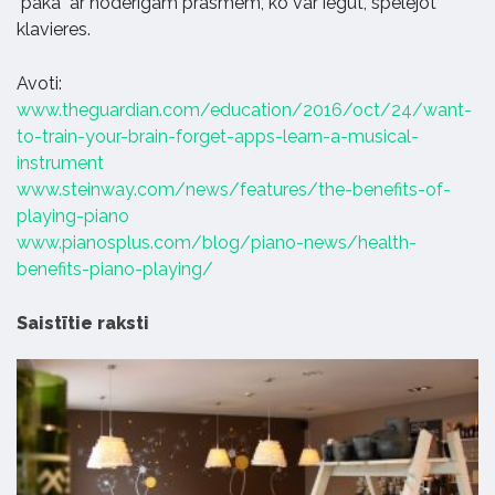
"paka" ar noderīgām prasmēm, ko var iegūt, spēlējot
klavieres.
Avoti:
www.theguardian.com/education/2016/oct/24/want-
to-train-your-brain-forget-apps-learn-a-musical-
instrument
www.steinway.com/news/features/the-benefits-of-
playing-piano
www.pianosplus.com/blog/piano-news/health-
benefits-piano-playing/
Saistītie raksti