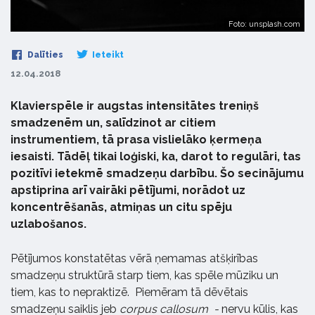
Foto: unsplash.com
Dalīties
Ieteikt
12.04.2018
Klavierspēle ir augstas intensitātes treniņš
smadzenēm un, salīdzinot ar citiem
instrumentiem, tā prasa vislielāko ķermeņa
iesaisti. Tādēļ tikai loģiski, ka, darot to regulāri, tas
pozitīvi ietekmē smadzeņu darbību. Šo secinājumu
apstiprina arī vairāki pētījumi, norādot uz
koncentrēšanās, atmiņas un citu spēju
uzlabošanos.
Pētījumos konstatētas vērā ņemamas atšķirības
smadzeņu struktūrā starp tiem, kas spēle mūziku un
tiem, kas to nepraktizē. Piemēram tā dēvētais
smadzeņu saiklis jeb
corpus callosum -
nervu kūlis, kas