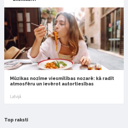
Mūzikas nozīme viesmīlības nozarē: kā radīt
atmosfēru un ievērot autortiesības
Latvijā
Top raksti