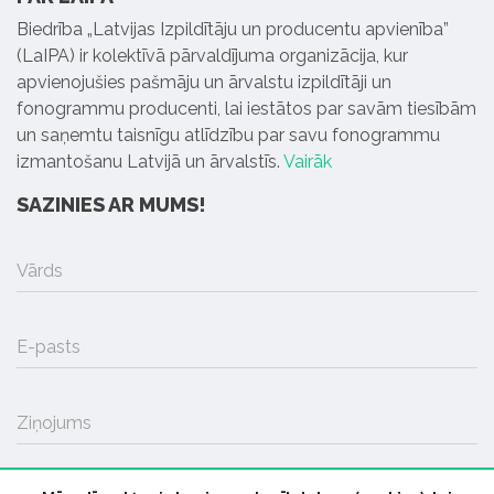
Biedrība „Latvijas Izpildītāju un producentu apvienība”
(LaIPA) ir kolektīvā pārvaldījuma organizācija, kur
apvienojušies pašmāju un ārvalstu izpildītāji un
fonogrammu producenti, lai iestātos par savām tiesībām
un saņemtu taisnīgu atlīdzību par savu fonogrammu
izmantošanu Latvijā un ārvalstīs.
Vairāk
SAZINIES AR MUMS!
Vārds
E-pasts
Ziņojums