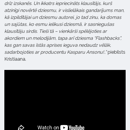
drīz izskanēs. Un ikkatrs iepriecināts klausītājs, kurš
atzinīgi novērtē dziesmu, ir vislielākais gandarījums man,
kā izpildītājai un dziesmu autorei, jo tad zinu, ka domas
un sajūtas, ko esmu ielikusi dziesmā, ir sasniegušas
klausītāju sirdis. Tieši tā – vienkārši spēlējoties ar
akordiem un melodijām, tapa arī dziesma “Flashbacks”,
kas gan savas īstās aprises ieguva nedaudz vēlāk,
sadarbojoties ar producentu Kasparu Ansonu!..”
piebilsts
Kristiaana.