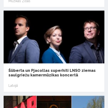
Mūzikas Ziņas
Šūberta un Pjacollas superhiti LNSO ziemas
saulgriežu kamermūzikas koncertā
Latvijā