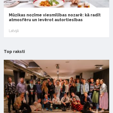
Mūzikas nozīme viesmīlības nozarē: kā radīt
atmosfēru un ievērot autortiesības
Latvijā
Top raksti