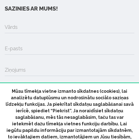
SAZINIES AR MUMS!
Vārds
E-pasts
Ziņojums
Mūsu tīmekļa vietne izmanto sīkdatnes (cookies), lai
SŪTĪT
analizētu datuplūsmu un nodrošinātu sociālo saziņas
līdzekļu funkcijas. Ja piekrītat sīkdatņu saglabāšanai savā
ierīcē, spiediet “Piekrist”. Ja noraidīsiet sīkdatņu
saglabāšanu, mēs tās nesaglabāsim, taču tas var
ietekmēt dažu tīmekļa vietnes funkciju darbību. Lai
iegūtu papildu informāciju par izmantotajām sīkdatnēm,
© 2026 parmuziku.lv, visas tiesības paturētas
to ievāktajiem datiem, izmantotājiem un Jūsu tiesībām,