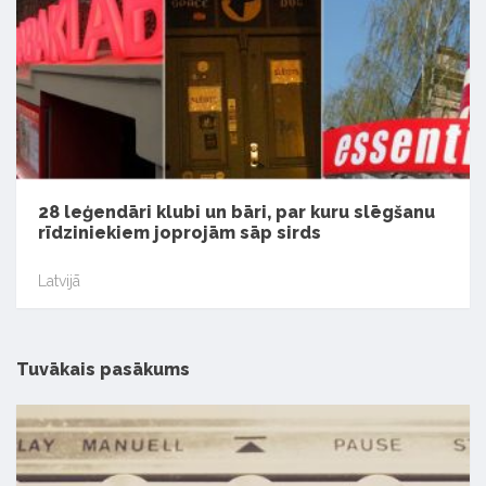
28 leģendāri klubi un bāri, par kuru slēgšanu
rīdziniekiem joprojām sāp sirds
Latvijā
Tuvākais pasākums