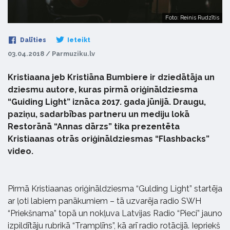
Foto: Reinis Rudzītis
Dalīties
Ieteikt
03.04.2018 / Parmuziku.lv
Kristiaana jeb Kristiāna Bumbiere ir dziedātāja un
dziesmu autore, kuras pirmā oriģināldziesma
“Guiding Light” iznāca 2017. gada jūnijā. Draugu,
paziņu, sadarbības partneru un mediju lokā
Restorānā “Annas dārzs” tika prezentēta
Kristiaanas otrās oriģināldziesmas “Flashbacks”
video.
Pirmā Kristiaanas oriģināldziesma “Gulding Light” startēja
ar ļoti labiem panākumiem – tā uzvarēja radio SWH
“Priekšnama” topā un nokļuva Latvijas Radio “Pieci” jauno
izpildītāju rubrikā “Tramplīns”, kā arī radio rotācijā. Iepriekš