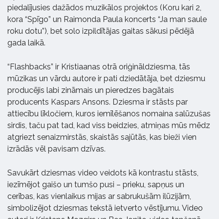
piedalījusies dažādos muzikālos projektos (Koru kari 2,
kora “Spīgo” un Raimonda Paula koncerts “Ja man saule
roku dotu”), bet solo izpildītājas gaitas sākusi pēdējā
gada laikā.
“Flashbacks” ir Kristiaanas otrā oriģināldziesma, tās
mūzikas un vārdu autore ir pati dziedātāja, bet dziesmu
producējis labi zināmais un pieredzes bagātais
producents Kaspars Ansons. Dziesma ir stāsts par
attiecību līkločiem, kuros iemīlēšanos nomaina salūzušas
sirdis, taču pat tad, kad viss beidzies, atmiņas mūs mēdz
atgriezt senaizmirstās, skaistās sajūtās, kas bieži vien
izrādās vēl pavisam dzīvas.
Savukārt dziesmas video veidots kā kontrastu stāsts,
iezīmējot gaišo un tumšo pusi – prieku, sapņus un
cerības, kas vienlaikus mijas ar sabrukušām ilūzijām,
simbolizējot dziesmas tekstā ietverto vēstījumu. Video