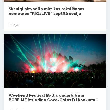
Skanīgi aizvadīta mūzikas rakstīšanas
nometnes “RIGaLIVE” septītā sesija
Latvijā
Weekend Festival Baltic sadarbībā ar
BOBE.ME izsludina Coca-Colas DJ konkursu!