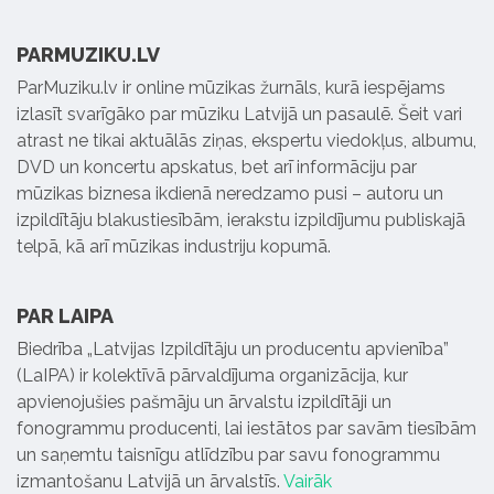
PARMUZIKU.LV
ParMuziku.lv ir online mūzikas žurnāls, kurā iespējams
izlasīt svarīgāko par mūziku Latvijā un pasaulē. Šeit vari
atrast ne tikai aktuālās ziņas, ekspertu viedokļus, albumu,
DVD un koncertu apskatus, bet arī informāciju par
mūzikas biznesa ikdienā neredzamo pusi – autoru un
izpildītāju blakustiesībām, ierakstu izpildījumu publiskajā
telpā, kā arī mūzikas industriju kopumā.
PAR LAIPA
Biedrība „Latvijas Izpildītāju un producentu apvienība”
(LaIPA) ir kolektīvā pārvaldījuma organizācija, kur
apvienojušies pašmāju un ārvalstu izpildītāji un
fonogrammu producenti, lai iestātos par savām tiesībām
un saņemtu taisnīgu atlīdzību par savu fonogrammu
izmantošanu Latvijā un ārvalstīs.
Vairāk