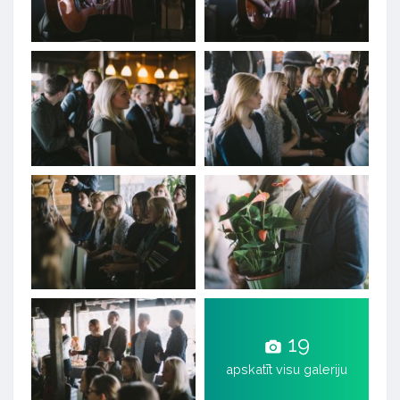
19
apskatīt visu galeriju