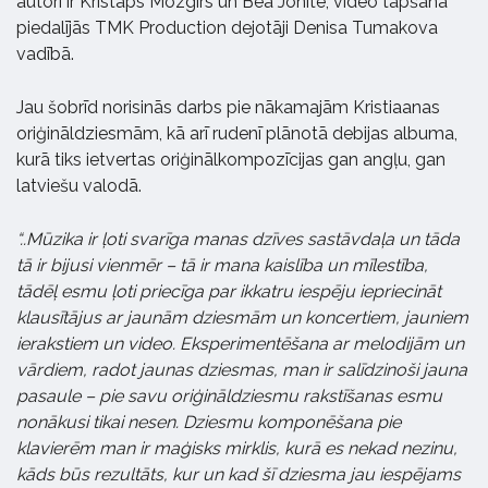
autori ir Kristaps Mozgirs un Bea Jonite, video tapšanā
piedalījās TMK Production dejotāji Denisa Tumakova
vadībā.
Jau šobrīd norisinās darbs pie nākamajām Kristiaanas
oriģināldziesmām, kā arī rudenī plānotā debijas albuma,
kurā tiks ietvertas oriģinālkompozīcijas gan angļu, gan
latviešu valodā.
“..Mūzika ir ļoti svarīga manas dzīves sastāvdaļa un tāda
tā ir bijusi vienmēr – tā ir mana kaislība un mīlestība,
tādēļ esmu ļoti priecīga par ikkatru iespēju iepriecināt
klausītājus ar jaunām dziesmām un koncertiem, jauniem
ierakstiem un video. Eksperimentēšana ar melodijām un
vārdiem, radot jaunas dziesmas, man ir salīdzinoši jauna
pasaule – pie savu oriģināldziesmu rakstīšanas esmu
nonākusi tikai nesen. Dziesmu komponēšana pie
klavierēm man ir maģisks mirklis, kurā es nekad nezinu,
kāds būs rezultāts, kur un kad šī dziesma jau iespējams