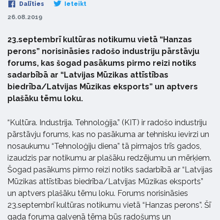
Dalīties
Ieteikt
26.08.2019
23.septembrī kultūras notikumu vietā “Hanzas
perons” norisināsies radošo industriju pārstāvju
forums, kas šogad pasākums pirmo reizi notiks
sadarbībā ar “Latvijas Mūzikas attīstības
biedrība/Latvijas Mūzikas eksports” un aptvers
plašāku tēmu loku.
“Kultūra. Industrija. Tehnoloģija.” (KIT) ir radošo industriju
pārstāvju forums, kas no pasākuma ar tehnisku ievirzi un
nosaukumu “Tehnoloģiju diena” tā pirmajos trīs gados,
izaudzis par notikumu ar plašāku redzējumu un mērķiem.
Šogad pasākums pirmo reizi notiks sadarbībā ar “Latvijas
Mūzikas attīstības biedrība/Latvijas Mūzikas eksports”
un aptvers plašāku tēmu loku. Forums norisināsies
23.septembrī kultūras notikumu vietā “Hanzas perons”. Šī
gada foruma galvenā tēma būs radošums un