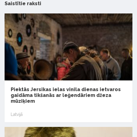
Saistītie raksti
Piektās Jersikas ielas vinila dienas ietvaros
gaidāma tikšanās ar leģendāriem džeza
mūziķiem
Latvijā