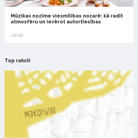
Mūzikas nozīme viesmīlības nozarē: kā radīt
atmosfēru un ievērot autortiesības
Latvijā
Top raksti