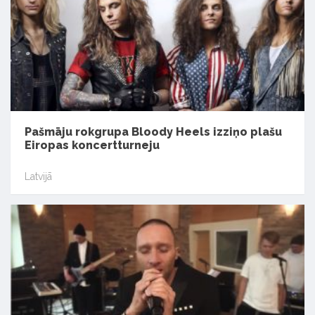
Pašmāju rokgrupa Bloody Heels izziņo plašu
Eiropas koncertturneju
Latvijā