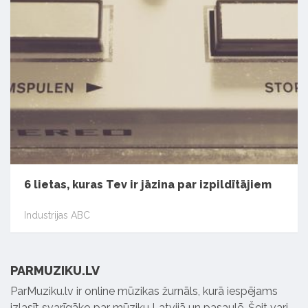
6 lietas, kuras Tev ir jāzina par izpildītājiem
Industrijas ABC
PARMUZIKU.LV
ParMuziku.lv ir online mūzikas žurnāls, kurā iespējams
izlasīt svarīgāko par mūziku Latvijā un pasaulē. Šeit vari