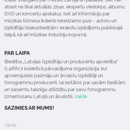
atrast ne tikai aktuālās ziņas, ekspertu viedokļus, albumu,
DVD un koncertu apskatus, bet arī informāciju par
mūzikas biznesa ikdienā neredzamo pusi – autoru un
izpildītāju blakustiesībām, ierakstu izpildījumu publiskajā
telpā, kā arī mūzikas industriju kopumā.
PAR LAIPA
Biedrība „Latvijas Izpildītāju un producentu apvienība”
(LaIPA) ir kolektīvā pārvaldījuma organizācija, kur
apvienojušies pašmāju un ārvalstu izpildītāji un
fonogrammu producenti, lai iestātos par savām tiesībām
un saņemtu taisnīgu atlīdzību par savu fonogrammu
izmantošanu Latvijā un ārvalstīs.
Vairāk
SAZINIES AR MUMS!
Vārds