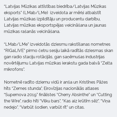
“Latvijas Mūzikas attīstības biedrība/Latvijas Mūzikas
eksports” (LMab/LMe) izveidota ar mērķi atbalstīt
Latvijas mūzikas izpildītāju un producentu darbību,
Latvijas mūzikas eksportspējas veicināšana un jaunas
mūzikas rašanās veicināšana.
“LMab/LMe” izveidotās dziesmu rakstīšanas nometnes
“RIGaLIVE” pirmo četru sesiju laikā radītās dziesmas skan
gan radio staciju rotācijās, gan saņēmušas industrijas
novērtējumu Latvijas mūzikas ierakstu gada balvā “Zelta
mikrofons”.
Nometnē radīto dziemu vidū ir anša un Kristīnes Pāžes
hīts “Zemes stunda”, Eirovīzijas nacionālās atlases
“Supernova 2019” finālistes “Cherry Absinthe” un “Cutting
the Wire”, radio hīti “Vilku bars”, “Kas aiz krūtīm sēž”, “Viņa
nedejo”, “Varbūt šodien, varbūt rīt” un citas.