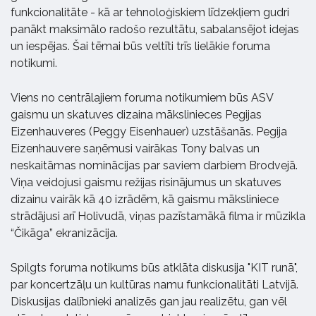
funkcionalitāte - kā ar tehnoloģiskiem līdzekļiem gudri
panākt maksimālo radošo rezultātu, sabalansējot idejas
un iespējas. Šai tēmai būs veltīti trīs lielākie foruma
notikumi.
Viens no centrālajiem foruma notikumiem būs ASV
gaismu un skatuves dizaina mākslinieces Pegijas
Eizenhauveres (Peggy Eisenhauer) uzstāšanās. Pegija
Eizenhauvere saņēmusi vairākas Tony balvas un
neskaitāmas nominācijas par saviem darbiem Brodvejā.
Viņa veidojusi gaismu režijas risinājumus un skatuves
dizainu vairāk kā 40 izrādēm, kā gaismu māksliniece
strādājusi arī Holivudā, viņas pazīstamākā filma ir mūzikla
“Čikāga” ekranizācija.
Spilgts foruma notikums būs atklāta diskusija "KIT runā",
par koncertzāļu un kultūras namu funkcionalitāti Latvijā.
Diskusijas dalībnieki analizēs gan jau realizētu, gan vēl