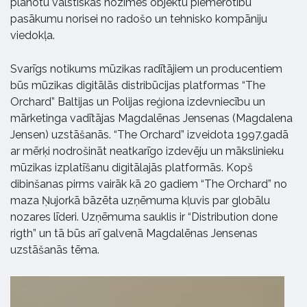
plānotu valstiskas nozīmes objektu piemērotību
pasākumu norisei no radošo un tehnisko kompāniju
viedokļa.
Svarīgs notikums mūzikas radītājiem un producentiem
būs mūzikas digitālās distribūcijas platformas “The
Orchard” Baltijas un Polijas reģiona izdevniecību un
mārketinga vadītājas Magdalēnas Jensenas (Magdalena
Jensen) uzstāšanās. “The Orchard” izveidota 1997.gadā
ar mērķi nodrošināt neatkarīgo izdevēju un mākslinieku
mūzikas izplatīšanu digitālajās platformās. Kopš
dibinšanas pirms vairāk kā 20 gadiem “The Orchard” no
maza Ņujorkā bāzēta uzņēmuma kļuvis par globālu
nozares līderi. Uzņēmuma sauklis ir “Distribution done
rigth” un tā būs arī galvenā Magdalēnas Jensenas
uzstāšanās tēma.