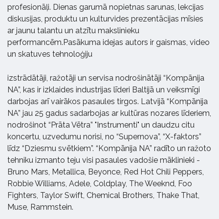
profesionāļi. Dienas garumā nopietnas sarunas, lekcijas
diskusijas, produktu un kulturvides prezentācijas mīsies
ar jaunu talantu un atzītu makslinieku
performancēm.Pasākuma idejas autors ir gaismas, video
un skatuves tehnoloģiju
izstrādātāji, ražotāji un servisa nodrošinātāji “Kompānija
NA”, kas ir izklaides industrijas līderi Baltijā un veiksmīgi
darbojas arī vairākos pasaules tirgos. Latvijā “Kompānija
NA” jau 25 gadus sadarbojas ar kultūras nozares līderiem,
nodrošinot “Prāta Vētra” "Instrumenti" un daudzu citu
koncertu, uzvedumu norisi, no “Supernova”, “X-faktors”
līdz “Dziesmu svētkiem”. “Kompānija NA” radīto un ražoto
tehniku izmanto teju visi pasaules vadošie māklinieki -
Bruno Mars, Metallica, Beyonce, Red Hot Chili Peppers,
Robbie Williams, Adele, Coldplay, The Weeknd, Foo
Fighters, Taylor Swift, Chemical Brothers, Thake That,
Muse, Rammstein.