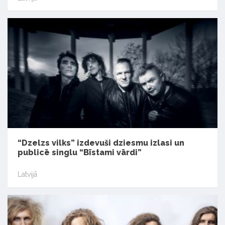
“Dzelzs vilks” izdevuši dziesmu izlasi un
publicē singlu “Bīstami vārdi”
Latvijā