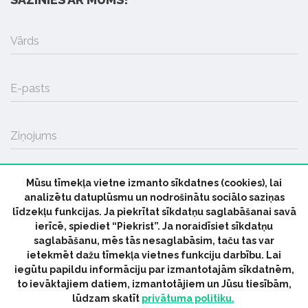
Vārds
E-pasts
Ziņojums
Mūsu tīmekļa vietne izmanto sīkdatnes (cookies), lai
SŪTĪT
analizētu datuplūsmu un nodrošinātu sociālo saziņas
līdzekļu funkcijas. Ja piekrītat sīkdatņu saglabāšanai savā
ierīcē, spiediet “Piekrist”. Ja noraidīsiet sīkdatņu
saglabāšanu, mēs tās nesaglabāsim, taču tas var
ietekmēt dažu tīmekļa vietnes funkciju darbību. Lai
iegūtu papildu informāciju par izmantotajām sīkdatnēm,
© 2026 parmuziku.lv, visas tiesības paturētas
to ievāktajiem datiem, izmantotājiem un Jūsu tiesībām,
lūdzam skatīt
privātuma politiku.
RSS:
ParMuziku.lv
Mūzikas Ziņas
Industrijas Ziņas