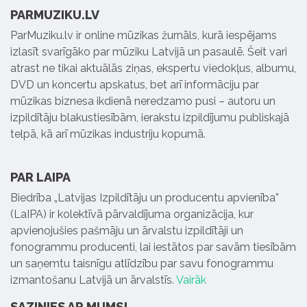
PARMUZIKU.LV
ParMuziku.lv ir online mūzikas žurnāls, kurā iespējams
izlasīt svarīgāko par mūziku Latvijā un pasaulē. Šeit vari
atrast ne tikai aktuālās ziņas, ekspertu viedokļus, albumu,
DVD un koncertu apskatus, bet arī informāciju par
mūzikas biznesa ikdienā neredzamo pusi – autoru un
izpildītāju blakustiesībām, ierakstu izpildījumu publiskajā
telpā, kā arī mūzikas industriju kopumā.
PAR LAIPA
Biedrība „Latvijas Izpildītāju un producentu apvienība”
(LaIPA) ir kolektīvā pārvaldījuma organizācija, kur
apvienojušies pašmāju un ārvalstu izpildītāji un
fonogrammu producenti, lai iestātos par savām tiesībām
un saņemtu taisnīgu atlīdzību par savu fonogrammu
izmantošanu Latvijā un ārvalstīs.
Vairāk
SAZINIES AR MUMS!