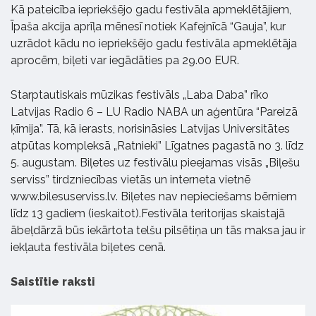
Kā pateicība iepriekšējo gadu festivāla apmeklētājiem,
Īpaša akcija aprīļa mēnesī notiek Kafejnīcā “Gauja”, kur
uzrādot kādu no iepriekšējo gadu festivāla apmeklētāja
aprocēm, biļeti var iegādāties pa 29.00 EUR.
Starptautiskais mūzikas festivāls „Laba Daba” rīko
Latvijas Radio 6 – LU Radio NABA un aģentūra “Pareizā
ķīmija”. Tā, kā ierasts, norisināsies Latvijas Universitātes
atpūtas kompleksā „Ratnieki” Līgatnes pagastā no 3. līdz
5. augustam. Biļetes uz festivālu pieejamas visās „Biļešu
serviss” tirdzniecības vietās un interneta vietnē
www.bilesuserviss.lv. Biļetes nav nepieciešams bērniem
līdz 13 gadiem (ieskaitot).Festivāla teritorijas skaistajā
ābeļdārzā būs iekārtota telšu pilsētiņa un tās maksa jau ir
iekļauta festivāla biļetes cenā.
Saistītie raksti