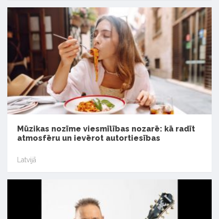
Mūzikas nozīme viesmīlības nozarē: kā radīt
atmosfēru un ievērot autortiesības
Latvijā