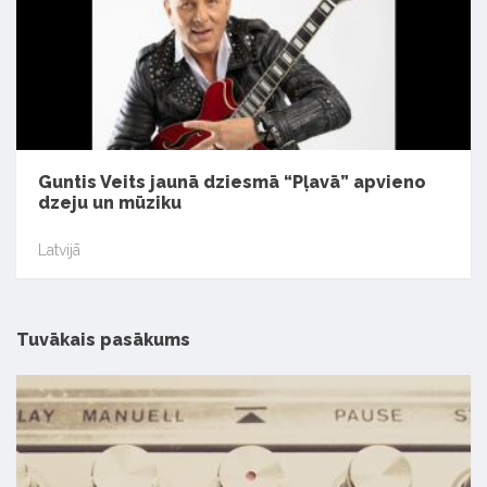
Guntis Veits jaunā dziesmā “Pļavā” apvieno
dzeju un mūziku
Latvijā
Tuvākais pasākums