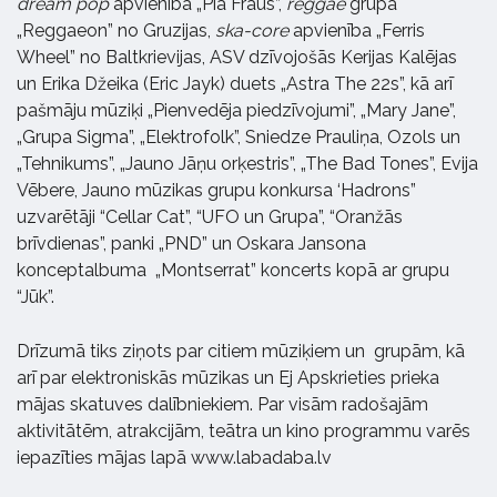
dream pop
apvienība „Pia Fraus”,
reggae
grupa
„Reggaeon” no Gruzijas,
ska-core
apvienība „Ferris
Wheel” no Baltkrievijas,
ASV dzīvojošās Kerijas Kalējas
un Erika Džeika (Eric Jayk) duets „Astra The 22s”, kā arī
pašmāju mūziķi „Pienvedēja piedzīvojumi”, „Mary Jane”,
„Grupa Sigma”, „Elektrofolk”, Sniedze Prauliņa, Ozols un
„Tehnikums”, „Jauno Jāņu orķestris”, „The Bad Tones”, Evija
Vēbere, Jauno mūzikas grupu konkursa ‘Hadrons”
uzvarētāji “Cellar Cat”, “UFO un Grupa”, “Oranžās
brīvdienas”, panki „PND” un Oskara Jansona
konceptalbuma
„Montserrat” koncerts kopā ar grupu
“Jūk”.
Drīzumā tiks ziņots par citiem mūziķiem un
grupām, kā
arī par elektroniskās mūzikas un Ej Apskrieties prieka
mājas skatuves dalībniekiem. Par visām radošajām
aktivitātēm, atrakcijām, teātra un kino programmu varēs
iepazīties mājas lapā www.labadaba.lv