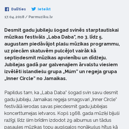
Dalīties
Ieteikt
17.04.2018 / Parmuziku.lv
Desmit gadu jubileju šogad svinēs starptautiskai
mūzikas festivāls „Laba Daba”, no 3. līdz 5.
augustam piedāvājot plašu mūzikas programmu,
uz piecām skatuvēm pulcējot vairāk kā
septiņdesmit mūzikas apvienību un dīdžeju.
Jubilejas gadā par galvenajiem ārvalstu viesiem
izvēlēti islandiešu grupa „Múm” un regeja grupa
„Inner Circle” no Jamaikas.
Papildus tam, ka „Laba Daba” šogad svin savu desmit
gadu jubileju, Jamaikas regeja smagsvari „Inner Circle”
festivālā ierodas savas piecdesmit gadu jubilejas
koncertturnejas ietvaros. Kopš 1968. gada mūziķi bijuši
ražīgi, līdz šim brīdim izdodot 29 albumus un tādus
pasaules mūzikas topu augšgalos nonākušus hītus kā