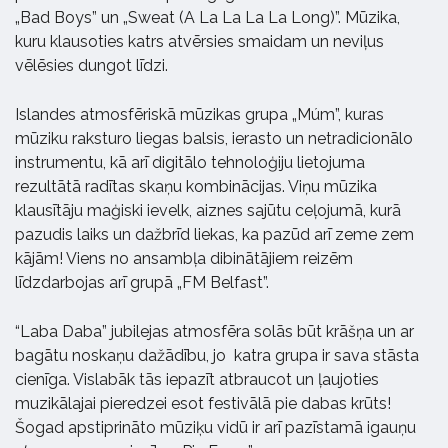
„Bad Boys” un „Sweat (A La La La La Long)”. Mūzika,
kuru klausoties katrs atvērsies smaidam un neviļus
vēlēsies dungot līdzi.
Islandes atmosfēriskā mūzikas grupa „Múm”,
kuras
mūziku raksturo liegas balsis, ierasto un netradicionālo
instrumentu, kā arī digitālo tehnoloģiju lietojuma
rezultātā radītas skaņu kombinācijas. Viņu mūzika
klausītāju maģiski ievelk, aiznes sajūtu ceļojumā, kurā
pazudis laiks un dažbrīd liekas, ka pazūd arī zeme zem
kājām! Viens no ansambļa dibinātājiem reizēm
līdzdarbojas arī grupā „FM Belfast”.
“Laba Daba” jubilejas atmosfēra solās būt krāšņa un ar
bagātu noskaņu dažādību, jo
katra grupa ir sava stāsta
cienīga. Vislabāk tās iepazīt atbraucot un ļaujoties
muzikālajai pieredzei esot festivālā pie dabas krūts!
Šogad apstiprināto mūziķu vidū ir arī pazīstamā igauņu