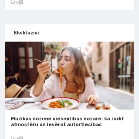
Latvijā
Ekskluzīvi
Mūzikas nozīme viesmīlības nozarē: kā radīt
atmosfēru un ievērot autortiesības
Latvijā